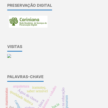
PRESERVAÇÃO DIGITAL
VISITAS
PALAVRAS-CHAVE
arquitetura
alumina – cobalto
iramuteq.
tecnologias na educação
synbranchus marmoratus
Água de chuva
saber sensível
qualidade hídrica
zigbee