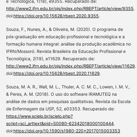
e Tecnológica, 1(18), e9355. Recuperado de:
http://www2.ifrn.edu.br/ojs/index.php/RBEPT/article/view/9355
.
doi:
https://doi.org/10.15628/rbept.2020.9355
.
Souza, F., Nunes, A., & Oliveira, M. (2020). O programa de
pós-graduação em educação profissional e tecnológica e a
formação humana integral: análise da produção acadêmica no
IFRN/Mossoró. Revista Brasileira da Educação Profissional e
Tecnológica, 2(19), e11629. Recuperado de:
http://www2.ifrn.edu.br/ojs/index.php/RBEPT/article/view/11629
.
doi:
https://doi.org/10.15628/rbept.2020.11629
.
Souza, M. A. R., Wall, M. L., Thuler, A. C. M. C., Lowen, I. M. V.,
& Peres, A. M. (2018). O uso do software IRAMUTEQ na
análise de dados em pesquisas qualitativas. Revista da Escola
de Enfermagem da USP, 52, e03353. Recuperado de:
https://www.scielo.br/scielo.php?
script=sci_arttext&pid=S0080-62342018000100444
.
doi:
https://doi.org/10.1590/s1980-220x2017015003353