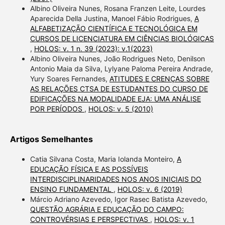
Albino Oliveira Nunes, Rosana Franzen Leite, Lourdes
Aparecida Della Justina, Manoel Fábio Rodrigues,
A
ALFABETIZAÇÃO CIENTÍFICA E TECNOLÓGICA EM
CURSOS DE LICENCIATURA EM CIÊNCIAS BIOLÓGICAS
,
HOLOS: v. 1 n. 39 (2023): v.1(2023)
Albino Oliveira Nunes, João Rodrigues Neto, Denilson
Antonio Maia da Silva, Lylyane Paloma Pereira Andrade,
Yury Soares Fernandes,
ATITUDES E CRENÇAS SOBRE
AS RELAÇÕES CTSA DE ESTUDANTES DO CURSO DE
EDIFICAÇÕES NA MODALIDADE EJA: UMA ANÁLISE
POR PERÍODOS
,
HOLOS: v. 5 (2010)
Artigos Semelhantes
Catia Silvana Costa, Maria Iolanda Monteiro,
A
EDUCAÇÃO FÍSICA E AS POSSÍVEIS
INTERDISCIPLINARIDADES NOS ANOS INICIAIS DO
ENSINO FUNDAMENTAL
,
HOLOS: v. 6 (2019)
Márcio Adriano Azevedo, Igor Rasec Batista Azevedo,
QUESTÃO AGRÁRIA E EDUCAÇÃO DO CAMPO:
CONTROVÉRSIAS E PERSPECTIVAS
,
HOLOS: v. 1