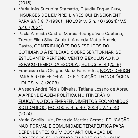
(2018)
Maria Inês Sucupira Stamatto, Cláudia Engler Cury,
INSURGES DE L’EMPIRE: LIVRES QUI ENSEIGNENT
PARAIBA (1817-1930)
,
HOLOS: v. 5 n. 40 (2024): V.5
n.40 (2024)
Paula Almeida Castro, Marcio Rodrigo Vale Caetano,
Treyce Ellen Silva Goulart, Amanda Motta Ângelo
Castro,
CONTRIBUIÇÕES DOS ESTUDOS DO
COTIDIANO À REFLEXÃO SOBRE SER/TORNAR-SE
ESTUDANTE: PERTENCIMENTO E EXCLUSÃO NO
ESPAÇO-TEMPO DA ESCOLA
,
HOLOS: v. 4 (2018)
Francisco das Chagas Mariz Fernandes,
NOVO DESIGN
PARA A REDE FEDERAL DE EDUCAÇÃO TECNOLÓGICA
,
HOLOS: v. 3 (2008)
Alysson André Régis Oliveira, Tatiana Losano de Abreu,
A APRENDIZAGEM POLÍTICA NO ITINERÁRIO
EDUCATIVO DOS EMPREENDIMENTOS ECONÔMICOS
SOLIDÁRIOS
,
HOLOS: v. 4 n. 40 (2024): V.4 n.40
(2024)
Maria Cecília Luiz, Ronaldo Martins Gomes,
EDUCAÇÃO
NÃO-FORMAL E COMUNIDADE TERAPÊUTICA PARA
DEPENDENTES QUÍMICOS: ARTICULAÇÃO DE