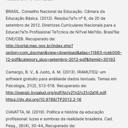
BRASIL. Conselho Nacional da Educação. Câmara da
Educação Básica. (2012). Resoluc?a?o nº 6, de 20 de
setembro de 2012. Diretrizes Curriculares Nacionais para a
Educac?a?o Profissional Te?cnica de Ni?vel Me?dio. Brasi?lia:
CNE/CEB. Recuperado de:
http://portal.mec.gov.br/index.php?
option=com_docman&view=download&alias=11663-rceb006-
12-pdf&category_slug=setembro-2012-pdf&Itemid=30192
.
Camargo, B. V., & Justo, A. M. (2013). IRAMUTEQ: um
software gratuito para análisede dados textuais. Temas em
Psicologia, 21(2), 513-518. Recuperado de:
http://pepsic.bvsalud.org/pdf/tp/v21n2/v21n2a16.pdf
.
https://dx.doi.org/10.9788/TP2013.2-16
CIAVATTA, M. (2019). Política e história da educação
profissional: luzes e sombras da realidade brasileira. Cad.
Pesq., 26(4), 30-44,.Recuperado de: