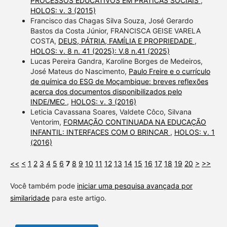
PROCESSOS EDUCATIVOS EM PRÁTICAS SOCIAIS
,
HOLOS: v. 3 (2015)
Francisco das Chagas Silva Souza, José Gerardo
Bastos da Costa Júnior, FRANCISCA GEISE VARELA
COSTA,
DEUS, PÁTRIA, FAMÍLIA E PROPRIEDADE
,
HOLOS: v. 8 n. 41 (2025): V.8 n.41 (2025)
Lucas Pereira Gandra, Karoline Borges de Medeiros,
José Mateus do Nascimento,
Paulo Freire e o currículo
de química do ESG de Moçambique: breves reflexões
acerca dos documentos disponibilizados pelo
INDE/MEC
,
HOLOS: v. 3 (2016)
Leticia Cavassana Soares, Valdete Côco, Silvana
Ventorim,
FORMAÇÃO CONTINUADA NA EDUCAÇÃO
INFANTIL: INTERFACES COM O BRINCAR
,
HOLOS: v. 1
(2016)
<<
<
1
2
3
4
5
6
7
8
9
10
11
12
13
14
15
16
17
18
19
20
>
>>
Você também pode
iniciar uma pesquisa avançada por
similaridade
para este artigo.