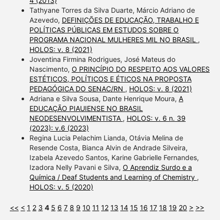
4 (2013)
Tathyane Torres da Silva Duarte, Márcio Adriano de
Azevedo,
DEFINIÇÕES DE EDUCAÇÃO, TRABALHO E
POLÍTICAS PÚBLICAS EM ESTUDOS SOBRE O
PROGRAMA NACIONAL MULHERES MIL NO BRASIL
,
HOLOS: v. 8 (2021)
Joventina Firmina Rodrigues, José Mateus do
Nascimento,
O PRINCÍPIO DO RESPEITO AOS VALORES
ESTÉTICOS, POLÍTICOS E ÉTICOS NA PROPOSTA
PEDAGÓGICA DO SENAC/RN
,
HOLOS: v. 8 (2021)
Adriana e Silva Sousa, Dante Henrique Moura,
A
EDUCAÇÃO PIAUIENSE NO BRASIL
NEODESENVOLVIMENTISTA
,
HOLOS: v. 6 n. 39
(2023): v.6 (2023)
Regina Lucia Pelachim Lianda, Otávia Melina de
Resende Costa, Bianca Alvin de Andrade Silveira,
Izabela Azevedo Santos, Karine Gabrielle Fernandes,
Izadora Nelly Pavani e Silva,
O Aprendiz Surdo e a
Química / Deaf Students and Learning of Chemistry
,
HOLOS: v. 5 (2020)
<<
<
1
2
3
4
5
6
7
8
9
10
11
12
13
14
15
16
17
18
19
20
>
>>