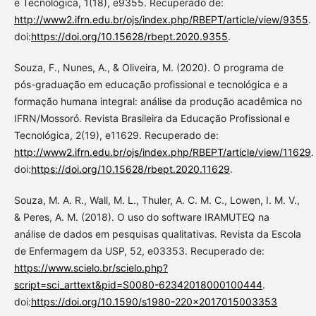
e Tecnológica, 1(18), e9355. Recuperado de:
http://www2.ifrn.edu.br/ojs/index.php/RBEPT/article/view/9355
.
doi:
https://doi.org/10.15628/rbept.2020.9355
.
Souza, F., Nunes, A., & Oliveira, M. (2020). O programa de
pós-graduação em educação profissional e tecnológica e a
formação humana integral: análise da produção acadêmica no
IFRN/Mossoró. Revista Brasileira da Educação Profissional e
Tecnológica, 2(19), e11629. Recuperado de:
http://www2.ifrn.edu.br/ojs/index.php/RBEPT/article/view/11629
.
doi:
https://doi.org/10.15628/rbept.2020.11629
.
Souza, M. A. R., Wall, M. L., Thuler, A. C. M. C., Lowen, I. M. V.,
& Peres, A. M. (2018). O uso do software IRAMUTEQ na
análise de dados em pesquisas qualitativas. Revista da Escola
de Enfermagem da USP, 52, e03353. Recuperado de:
https://www.scielo.br/scielo.php?
script=sci_arttext&pid=S0080-62342018000100444
.
doi:
https://doi.org/10.1590/s1980-220x2017015003353