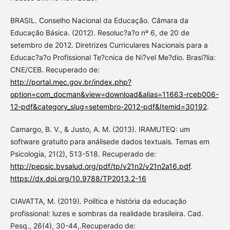
BRASIL. Conselho Nacional da Educação. Câmara da
Educação Básica. (2012). Resoluc?a?o nº 6, de 20 de
setembro de 2012. Diretrizes Curriculares Nacionais para a
Educac?a?o Profissional Te?cnica de Ni?vel Me?dio. Brasi?lia:
CNE/CEB. Recuperado de:
http://portal.mec.gov.br/index.php?
option=com_docman&view=download&alias=11663-rceb006-
12-pdf&category_slug=setembro-2012-pdf&Itemid=30192
.
Camargo, B. V., & Justo, A. M. (2013). IRAMUTEQ: um
software gratuito para análisede dados textuais. Temas em
Psicologia, 21(2), 513-518. Recuperado de:
http://pepsic.bvsalud.org/pdf/tp/v21n2/v21n2a16.pdf
.
https://dx.doi.org/10.9788/TP2013.2-16
CIAVATTA, M. (2019). Política e história da educação
profissional: luzes e sombras da realidade brasileira. Cad.
Pesq., 26(4), 30-44,.Recuperado de: