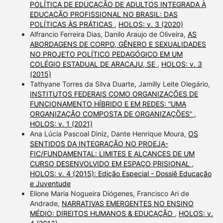
POLÍTICA DE EDUCAÇÃO DE ADULTOS INTEGRADA À
EDUCAÇÃO PROFISSIONAL NO BRASIL: DAS
POLÍTICAS ÀS PRÁTICAS
,
HOLOS: v. 3 (2020)
Alfrancio Ferreira Dias, Danilo Araujo de Oliveira,
AS
ABORDAGENS DE CORPO, GÊNERO E SEXUALIDADES
NO PROJETO POLÍTICO PEDAGÓGICO EM UM
COLÉGIO ESTADUAL DE ARACAJU, SE
,
HOLOS: v. 3
(2015)
Tathyane Torres da Silva Duarte, Jamilly Leite Olegário,
INSTITUTOS FEDERAIS COMO ORGANIZAÇÕES DE
FUNCIONAMENTO HÍBRIDO E EM REDES: “UMA
ORGANIZAÇÃO COMPOSTA DE ORGANIZAÇÕES”
,
HOLOS: v. 1 (2021)
Ana Lúcia Pascoal Diniz, Dante Henrique Moura,
OS
SENTIDOS DA INTEGRAÇÃO NO PROEJA-
FIC/FUNDAMENTAL: LIMITES E ALCANCES DE UM
CURSO DESENVOLVIDO EM ESPAÇO PRISIONAL
,
HOLOS: v. 4 (2015): Edição Especial - Dossiê Educação
e Juventude
Elione Maria Nogueira Diógenes, Francisco Ari de
Andrade,
NARRATIVAS EMERGENTES NO ENSINO
MÉDIO: DIREITOS HUMANOS & EDUCAÇÃO
,
HOLOS: v.