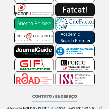
CONTATO / ENDEREÇO
A Revista
HOLOS
-
ISSN
: 1518-1634 |
e-ISSN
: 1807-1600 |