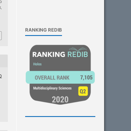
O
S
,
8
RANKING REDIB
0