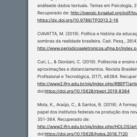
análisede dados textuais. Temas em Psicologia, 2
Recuperado de:
http://pepsic.bvsalud.org/pdf/t
https://dx.doi.org/10.9788/TP2013.2-16
CIAVATTA, M. (2019). Política e história da educaç
sombras da realidade brasileira. Cad. Pesq., 26(
http://www.periodicoseletronicos.ufma.br/index
Curi, L., & Giordani, C. (2019). Politecnia e ensin
aproximações e distanciamentos. Revista Brasile
Profissional e Tecnológica, 2(17), e8384. Recupe
http://www2.ifrn.edu.br/ojs/index.php/RBEPT/art
doi:
https://doi.org/10.15628/rbept.2019.8384
Mota, K., Araújo, C., & Santos, B. (2018). A forma
papel dos institutos federais na produção dos novo
351-364. Recuperado de:
http://www2.ifrn.edu.br/ojs/index.php/HOLOS/art
doi:
https://doi.org/10.15628/holos.2018.7120