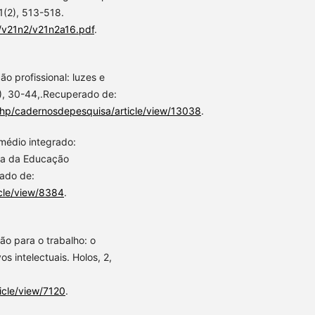
1(2), 513-518.
p/v21n2/v21n2a16.pdf
.
ão profissional: luzes e
4), 30-44,.Recuperado de:
.php/cadernosdepesquisa/article/view/13038
.
o médio integrado:
ira da Educação
rado de:
icle/view/8384
.
ção para o trabalho: o
s intelectuais. Holos, 2,
icle/view/7120
.