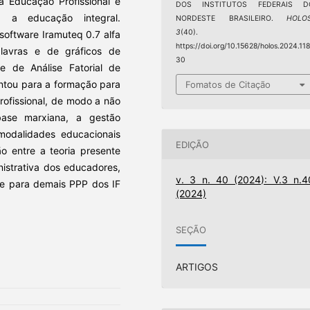
a Educação Profissional e
DOS INSTITUTOS FEDERAIS D
ca a educação integral.
NORDESTE BRASILEIRO.
HOLO
3
(40).
software Iramuteq 0.7 alfa
https://doi.org/10.15628/holos.2024.11
lavras e de gráficos de
30
e de Análise Fatorial de
ntou para a formação para
Fomatos de Citação
rofissional, de modo a não
base marxiana, a gestão
 modalidades educacionais
EDIÇÃO
ão entre a teoria presente
istrativa dos educadores,
v. 3 n. 40 (2024): V.3 n.4
e para demais PPP dos IF
(2024)
SEÇÃO
ARTIGOS