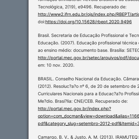
Tecnológica, 2(19), e9496. Recuperado de:
http://www2.ifrn.edu.br/ojs/index.php/RBEPT/art
doi:
https://doi.org/10.15628/rbept.2020.9496
Brasil. Secretaria de Educação Profissional e Tecn
Educação. (2007). Educação profissional técnica 
ao ensino médio: documento base. Brasília: SET
http://portal.mec.gov.br/setec/arquivos/pdf/do
em: 10 nov. 2020.
BRASIL. Conselho Nacional da Educação. Câmara
(2012). Resoluc?a?o nº 6, de 20 de setembro de 2
Curriculares Nacionais para a Educac?a?o Profiss
Me?dio. Brasi?lia: CNE/CEB. Recuperado de:
http://portal.mec.gov.br/index.php?
option=com_docman&view=download&alias=116
pdf&category_slug=setembro-2012-pdf&Itemid=
Camargo, B. V., & Justo, A. M. (2013). IRAMUTEQ: