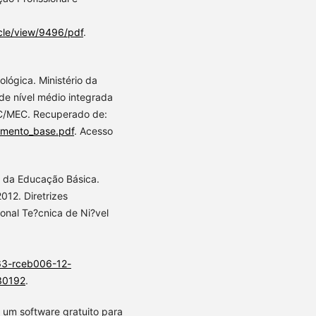
icle/view/9496/pdf
.
ológica. Ministério da
de nível médio integrada
EC/MEC. Recuperado de:
cumento_base.pdf
. Acesso
 da Educação Básica.
012. Diretrizes
ional Te?cnica de Ni?vel
63-rceb006-12-
30192
.
 um software gratuito para