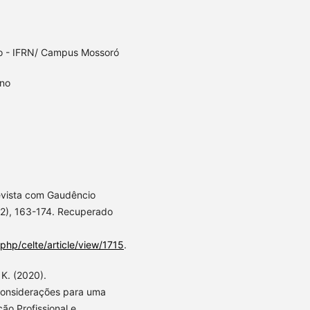
co - IFRN/ Campus Mossoró
ino
trevista com Gaudêncio
1(2), 163-174. Recuperado
x.php/celte/article/view/1715
.
 K. (2020).
 considerações para uma
ão Profissional e