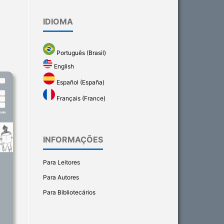
IDIOMA
Português (Brasil)
English
Español (España)
Français (France)
INFORMAÇÕES
Para Leitores
Para Autores
Para Bibliotecários