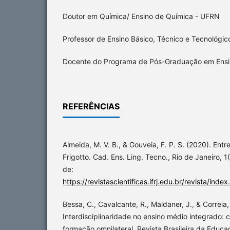
Doutor em Química/ Ensino de Química - UFRN
Professor de Ensino Básico, Técnico e Tecnológi
Docente do Programa de Pós-Graduação em Ens
REFERÊNCIAS
Almeida, M. V. B., & Gouveia, F. P. S. (2020). En
Frigotto. Cad. Ens. Ling. Tecno., Rio de Janeiro, 
de:
https://revistascientificas.ifrj.edu.br/revista/inde
Bessa, C., Cavalcante, R., Maldaner, J., & Correia,
Interdisciplinaridade no ensino médio integrado:
formação omnilateral. Revista Brasileira da Educaç