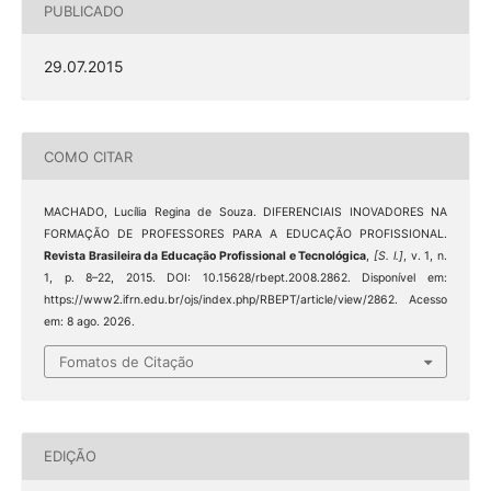
PUBLICADO
29.07.2015
COMO CITAR
MACHADO, Lucília Regina de Souza. DIFERENCIAIS INOVADORES NA
FORMAÇÃO DE PROFESSORES PARA A EDUCAÇÃO PROFISSIONAL.
Revista Brasileira da Educação Profissional e Tecnológica
,
[S. l.]
, v. 1, n.
1, p. 8–22, 2015. DOI: 10.15628/rbept.2008.2862. Disponível em:
https://www2.ifrn.edu.br/ojs/index.php/RBEPT/article/view/2862. Acesso
em: 8 ago. 2026.
Fomatos de Citação
EDIÇÃO