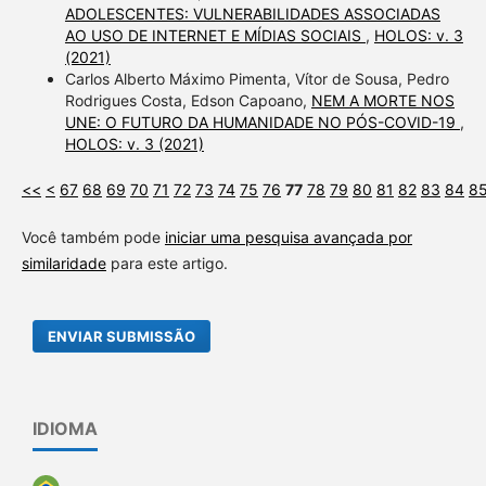
ADOLESCENTES: VULNERABILIDADES ASSOCIADAS
AO USO DE INTERNET E MÍDIAS SOCIAIS
,
HOLOS: v. 3
(2021)
Carlos Alberto Máximo Pimenta, Vítor de Sousa, Pedro
Rodrigues Costa, Edson Capoano,
NEM A MORTE NOS
UNE: O FUTURO DA HUMANIDADE NO PÓS-COVID-19
,
HOLOS: v. 3 (2021)
<<
<
67
68
69
70
71
72
73
74
75
76
77
78
79
80
81
82
83
84
8
Você também pode
iniciar uma pesquisa avançada por
similaridade
para este artigo.
ENVIAR SUBMISSÃO
IDIOMA