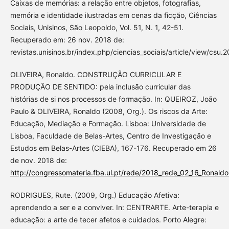
Caixas de memórias: a relação entre objetos, fotografias,
memória e identidade ilustradas em cenas da ficção, Ciências
Sociais, Unisinos, São Leopoldo, Vol. 51, N. 1, 42-51.
Recuperado em: 26 nov. 2018 de:
revistas.unisinos.br/index.php/ciencias_sociais/article/view/csu.2
OLIVEIRA, Ronaldo. CONSTRUÇÃO CURRICULAR E
PRODUÇÃO DE SENTIDO: pela inclusão curricular das
histórias de si nos processos de formação. In: QUEIROZ, João
Paulo & OLIVEIRA, Ronaldo (2008, Org.). Os riscos da Arte:
Educação, Mediação e Formação. Lisboa: Universidade de
Lisboa, Faculdade de Belas-Artes, Centro de Investigação e
Estudos em Belas-Artes (CIEBA), 167-176. Recuperado em 26
de nov. 2018 de:
http://congressomateria.fba.ul.pt/rede/2018_rede_02_16_Ronaldo
RODRIGUES, Rute. (2009, Org.) Educação Afetiva:
aprendendo a ser e a conviver. In: CENTRARTE. Arte-terapia e
educação: a arte de tecer afetos e cuidados. Porto Alegre: