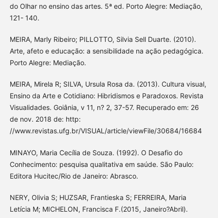
do Olhar no ensino das artes. 5ª ed. Porto Alegre: Mediação,
121- 140.
MEIRA, Marly Ribeiro; PILLOTTO, Silvia Sell Duarte. (2010).
Arte, afeto e educação: a sensibilidade na ação pedagógica.
Porto Alegre: Mediação.
MEIRA, Mirela R; SILVA, Ursula Rosa da. (2013). Cultura visual,
Ensino da Arte e Cotidiano: Hibridismos e Paradoxos. Revista
Visualidades. Goiânia, v 11, n? 2, 37-57. Recuperado em: 26
de nov. 2018 de: http:
//www.revistas.ufg.br/VISUAL/article/viewFile/30684/16684
MINAYO, Maria Cecília de Souza. (1992). O Desafio do
Conhecimento: pesquisa qualitativa em saúde. São Paulo:
Editora Hucitec/Rio de Janeiro: Abrasco.
NERY, Olivia S; HUZSAR, Frantieska S; FERREIRA, Maria
Letícia M; MICHELON, Francisca F.(2015, Janeiro?Abril).