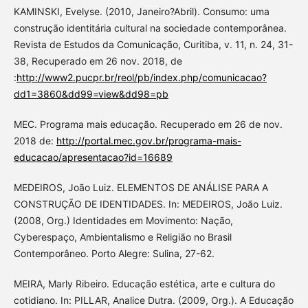
KAMINSKI, Evelyse. (2010, Janeiro?Abril). Consumo: uma
construção identitária cultural na sociedade contemporânea.
Revista de Estudos da Comunicação, Curitiba, v. 11, n. 24, 31-
38, Recuperado em 26 nov. 2018, de
:
http://www2.pucpr.br/reol/pb/index.php/comunicacao?
dd1=3860&dd99=view&dd98=pb
MEC. Programa mais educação. Recuperado em 26 de nov.
2018 de:
http://portal.mec.gov.br/programa-mais-
educacao/apresentacao?id=16689
MEDEIROS, João Luiz. ELEMENTOS DE ANÁLISE PARA A
CONSTRUÇÃO DE IDENTIDADES. In: MEDEIROS, João Luiz.
(2008, Org.) Identidades em Movimento: Nação,
Cyberespaço, Ambientalismo e Religião no Brasil
Contemporâneo. Porto Alegre: Sulina, 27-62.
MEIRA, Marly Ribeiro. Educação estética, arte e cultura do
cotidiano. In: PILLAR, Analice Dutra. (2009, Org.). A Educação