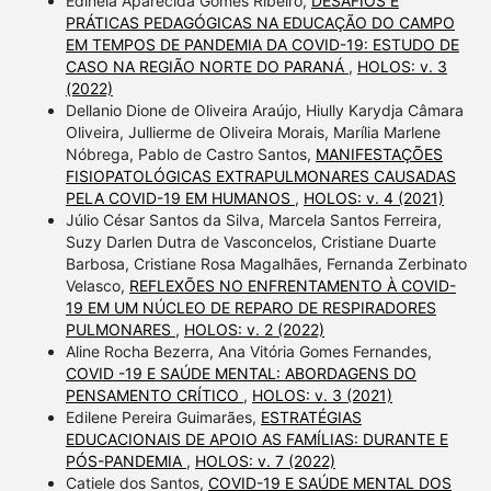
Edineia Aparecida Gomes Ribeiro,
DESAFIOS E
PRÁTICAS PEDAGÓGICAS NA EDUCAÇÃO DO CAMPO
EM TEMPOS DE PANDEMIA DA COVID-19: ESTUDO DE
CASO NA REGIÃO NORTE DO PARANÁ
,
HOLOS: v. 3
(2022)
Dellanio Dione de Oliveira Araújo, Hiully Karydja Câmara
Oliveira, Jullierme de Oliveira Morais, Marília Marlene
Nóbrega, Pablo de Castro Santos,
MANIFESTAÇÕES
FISIOPATOLÓGICAS EXTRAPULMONARES CAUSADAS
PELA COVID-19 EM HUMANOS
,
HOLOS: v. 4 (2021)
Júlio César Santos da Silva, Marcela Santos Ferreira,
Suzy Darlen Dutra de Vasconcelos, Cristiane Duarte
Barbosa, Cristiane Rosa Magalhães, Fernanda Zerbinato
Velasco,
REFLEXÕES NO ENFRENTAMENTO À COVID-
19 EM UM NÚCLEO DE REPARO DE RESPIRADORES
PULMONARES
,
HOLOS: v. 2 (2022)
Aline Rocha Bezerra, Ana Vitória Gomes Fernandes,
COVID -19 E SAÚDE MENTAL: ABORDAGENS DO
PENSAMENTO CRÍTICO
,
HOLOS: v. 3 (2021)
Edilene Pereira Guimarães,
ESTRATÉGIAS
EDUCACIONAIS DE APOIO AS FAMÍLIAS: DURANTE E
PÓS-PANDEMIA
,
HOLOS: v. 7 (2022)
Catiele dos Santos,
COVID-19 E SAÚDE MENTAL DOS