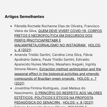
Artigos Semelhantes
Pâmella Rochelle Rochanne Dias de Oliveira, Francisco
Vieira da Silva,
QUEM DEVE VIVER? COVID-19, CORPOS
PRETOS E NECROPOLÍTICA EM DISCURSOS DOS
PERFIS @NOTICIAPRETABR E
@ALMAPRETAJORNALISMO NO INSTAGRAM
,
HOLOS:
v. 4 (2021)
Amanda Tristão Santini, Carolina Lima Silva, Flávia
Apolinário Galera, Paula Tristão Santini, Edivaldo
Aparecido Nunes Martins, Masaharu Ikegaki, Ingridy
Simone Ribeiro,
Extraction method optimization and the
seasonal effect in the biological activities and phenolic
compounds of Brazilian green propolis
,
HOLOS: v. 7
(2021)
Joventina Firmina Rodrigues, José Mateus do
Nascimento,
O PRINCÍPIO DO RESPEITO AOS VALORES
ESTÉTICOS, POLÍTICOS E ÉTICOS NA PROPOSTA
PEDAGÓGICA DO SENAC/RN
,
HOLOS: v. 8 (2021)