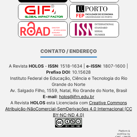
CONTATO / ENDEREÇO
A Revista
HOLOS
-
ISSN
: 1518-1634 |
e-ISSN
: 1807-1600 |
Prefixo DOI
: 10.15628
Instituto Federal de Educação, Ciência e Tecnologia do Rio
Grande do Norte
Av. Salgado Filho, 1559, Natal, Rio Grande do Norte, Brasil
E-mail
:
holos@ifrn.edu.br
A Revista
HOLOS
esta Licenciada com
Creative Commons
Atribuição-NãoComercial-SemDerivações 4.0 Internacional (CC
BY-NC-ND 4.0)