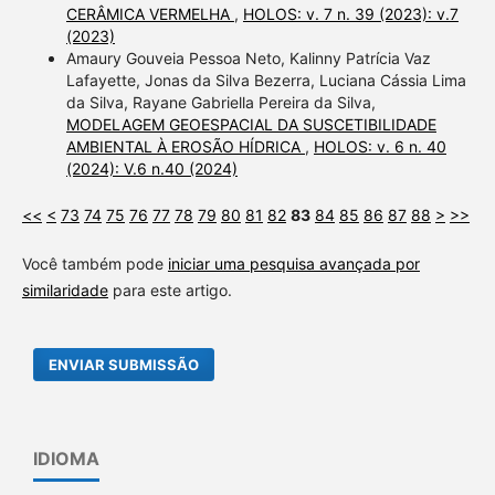
CERÂMICA VERMELHA
,
HOLOS: v. 7 n. 39 (2023): v.7
(2023)
Amaury Gouveia Pessoa Neto, Kalinny Patrícia Vaz
Lafayette, Jonas da Silva Bezerra, Luciana Cássia Lima
da Silva, Rayane Gabriella Pereira da Silva,
MODELAGEM GEOESPACIAL DA SUSCETIBILIDADE
AMBIENTAL À EROSÃO HÍDRICA
,
HOLOS: v. 6 n. 40
(2024): V.6 n.40 (2024)
<<
<
73
74
75
76
77
78
79
80
81
82
83
84
85
86
87
88
>
>>
Você também pode
iniciar uma pesquisa avançada por
similaridade
para este artigo.
ENVIAR SUBMISSÃO
IDIOMA