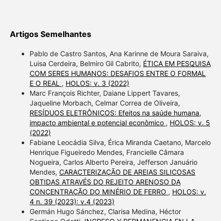
Artigos Semelhantes
Pablo de Castro Santos, Ana Karinne de Moura Saraiva,
Luisa Cerdeira, Belmiro Gil Cabrito,
ÉTICA EM PESQUISA
COM SERES HUMANOS: DESAFIOS ENTRE O FORMAL
E O REAL
,
HOLOS: v. 3 (2022)
Marc François Richter, Daiane Lippert Tavares,
Jaqueline Morbach, Celmar Correa de Oliveira,
RESÍDUOS ELETRÔNICOS: Efeitos na saúde humana,
impacto ambiental e potencial econômico
,
HOLOS: v. 5
(2022)
Fabiane Leocádia Silva, Érica Miranda Caetano, Marcelo
Henrique Figueiredo Mendes, Francielle Câmara
Nogueira, Carlos Alberto Pereira, Jefferson Januário
Mendes,
CARACTERIZAÇÃO DE AREIAS SILICOSAS
OBTIDAS ATRAVÉS DO REJEITO ARENOSO DA
CONCENTRAÇÃO DO MINÉRIO DE FERRO
,
HOLOS: v.
4 n. 39 (2023): v.4 (2023)
Germán Hugo Sánchez, Clarisa Medina, Héctor