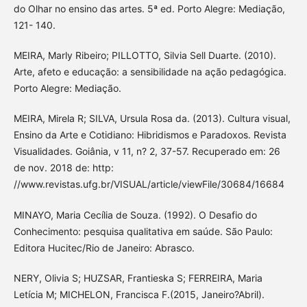
do Olhar no ensino das artes. 5ª ed. Porto Alegre: Mediação,
121- 140.
MEIRA, Marly Ribeiro; PILLOTTO, Silvia Sell Duarte. (2010).
Arte, afeto e educação: a sensibilidade na ação pedagógica.
Porto Alegre: Mediação.
MEIRA, Mirela R; SILVA, Ursula Rosa da. (2013). Cultura visual,
Ensino da Arte e Cotidiano: Hibridismos e Paradoxos. Revista
Visualidades. Goiânia, v 11, n? 2, 37-57. Recuperado em: 26
de nov. 2018 de: http:
//www.revistas.ufg.br/VISUAL/article/viewFile/30684/16684
MINAYO, Maria Cecília de Souza. (1992). O Desafio do
Conhecimento: pesquisa qualitativa em saúde. São Paulo:
Editora Hucitec/Rio de Janeiro: Abrasco.
NERY, Olivia S; HUZSAR, Frantieska S; FERREIRA, Maria
Letícia M; MICHELON, Francisca F.(2015, Janeiro?Abril).