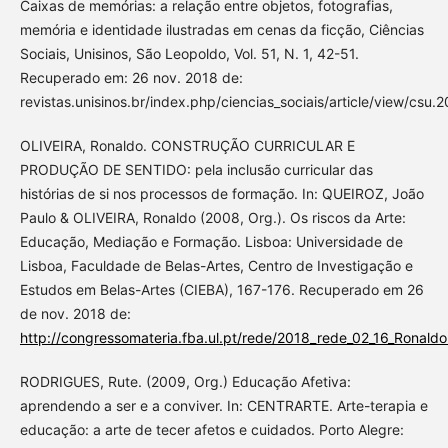
Caixas de memórias: a relação entre objetos, fotografias,
memória e identidade ilustradas em cenas da ficção, Ciências
Sociais, Unisinos, São Leopoldo, Vol. 51, N. 1, 42-51.
Recuperado em: 26 nov. 2018 de:
revistas.unisinos.br/index.php/ciencias_sociais/article/view/csu.2
OLIVEIRA, Ronaldo. CONSTRUÇÃO CURRICULAR E
PRODUÇÃO DE SENTIDO: pela inclusão curricular das
histórias de si nos processos de formação. In: QUEIROZ, João
Paulo & OLIVEIRA, Ronaldo (2008, Org.). Os riscos da Arte:
Educação, Mediação e Formação. Lisboa: Universidade de
Lisboa, Faculdade de Belas-Artes, Centro de Investigação e
Estudos em Belas-Artes (CIEBA), 167-176. Recuperado em 26
de nov. 2018 de:
http://congressomateria.fba.ul.pt/rede/2018_rede_02_16_Ronaldo
RODRIGUES, Rute. (2009, Org.) Educação Afetiva:
aprendendo a ser e a conviver. In: CENTRARTE. Arte-terapia e
educação: a arte de tecer afetos e cuidados. Porto Alegre: