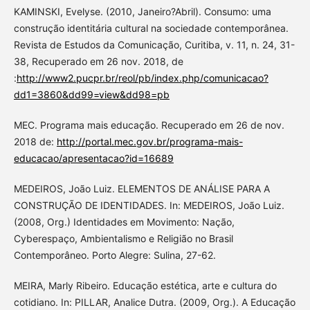
KAMINSKI, Evelyse. (2010, Janeiro?Abril). Consumo: uma
construção identitária cultural na sociedade contemporânea.
Revista de Estudos da Comunicação, Curitiba, v. 11, n. 24, 31-
38, Recuperado em 26 nov. 2018, de
:
http://www2.pucpr.br/reol/pb/index.php/comunicacao?
dd1=3860&dd99=view&dd98=pb
MEC. Programa mais educação. Recuperado em 26 de nov.
2018 de:
http://portal.mec.gov.br/programa-mais-
educacao/apresentacao?id=16689
MEDEIROS, João Luiz. ELEMENTOS DE ANÁLISE PARA A
CONSTRUÇÃO DE IDENTIDADES. In: MEDEIROS, João Luiz.
(2008, Org.) Identidades em Movimento: Nação,
Cyberespaço, Ambientalismo e Religião no Brasil
Contemporâneo. Porto Alegre: Sulina, 27-62.
MEIRA, Marly Ribeiro. Educação estética, arte e cultura do
cotidiano. In: PILLAR, Analice Dutra. (2009, Org.). A Educação