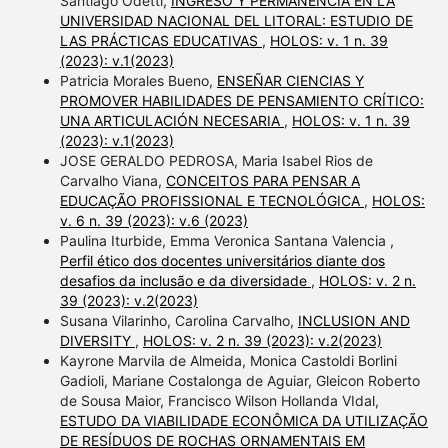
Santiago Odetti,
INGRESO Y PERMANENCIA EN LA
UNIVERSIDAD NACIONAL DEL LITORAL: ESTUDIO DE
LAS PRÁCTICAS EDUCATIVAS
,
HOLOS: v. 1 n. 39
(2023): v.1(2023)
Patricia Morales Bueno,
ENSEÑAR CIENCIAS Y
PROMOVER HABILIDADES DE PENSAMIENTO CRÍTICO:
UNA ARTICULACIÓN NECESARIA
,
HOLOS: v. 1 n. 39
(2023): v.1(2023)
JOSE GERALDO PEDROSA, Maria Isabel Rios de
Carvalho Viana,
CONCEITOS PARA PENSAR A
EDUCAÇÃO PROFISSIONAL E TECNOLÓGICA
,
HOLOS:
v. 6 n. 39 (2023): v.6 (2023)
Paulina Iturbide, Emma Veronica Santana Valencia ,
Perfil ético dos docentes universitários diante dos
desafios da inclusão e da diversidade
,
HOLOS: v. 2 n.
39 (2023): v.2(2023)
Susana Vilarinho, Carolina Carvalho,
INCLUSION AND
DIVERSITY
,
HOLOS: v. 2 n. 39 (2023): v.2(2023)
Kayrone Marvila de Almeida, Monica Castoldi Borlini
Gadioli, Mariane Costalonga de Aguiar, Gleicon Roberto
de Sousa Maior, Francisco Wilson Hollanda VIdal,
ESTUDO DA VIABILIDADE ECONÔMICA DA UTILIZAÇÃO
DE RESÍDUOS DE ROCHAS ORNAMENTAIS EM