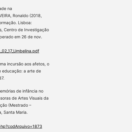
ade na
EIRA, Ronaldo (2018,
ormação. Lisboa:
s, Centro de Investigação
uperado em 26 de nov.
e_02_17_Umbelina.pdf
uma incursão aos afetos, o
e educação: a arte de
87.
emórias de infância no
soras de Artes Visuais da
ação (Mestrado –
, Santa Maria.
o.php?codArquivo=1873