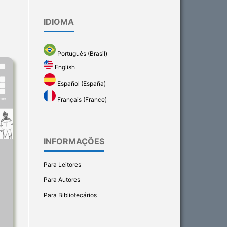
IDIOMA
Português (Brasil)
English
Español (España)
Français (France)
INFORMAÇÕES
Para Leitores
Para Autores
Para Bibliotecários