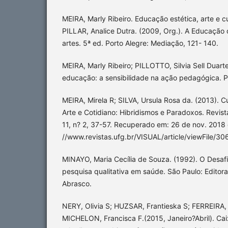
MEIRA, Marly Ribeiro. Educação estética, arte e cu
PILLAR, Analice Dutra. (2009, Org.). A Educação 
artes. 5ª ed. Porto Alegre: Mediação, 121- 140.
MEIRA, Marly Ribeiro; PILLOTTO, Silvia Sell Duarte
educação: a sensibilidade na ação pedagógica. P
MEIRA, Mirela R; SILVA, Ursula Rosa da. (2013). Cu
Arte e Cotidiano: Hibridismos e Paradoxos. Revista
11, n? 2, 37-57. Recuperado em: 26 de nov. 2018 
//www.revistas.ufg.br/VISUAL/article/viewFile/3
MINAYO, Maria Cecília de Souza. (1992). O Desaf
pesquisa qualitativa em saúde. São Paulo: Editora
Abrasco.
NERY, Olivia S; HUZSAR, Frantieska S; FERREIRA, 
MICHELON, Francisca F.(2015, Janeiro?Abril). Ca