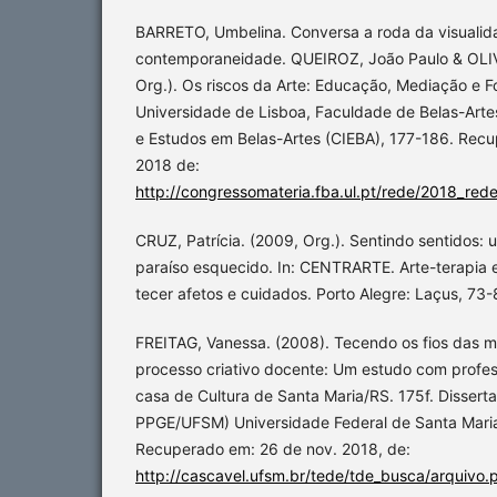
BARRETO, Umbelina. Conversa a roda da visualid
contemporaneidade. QUEIROZ, João Paulo & OLIV
Org.). Os riscos da Arte: Educação, Mediação e F
Universidade de Lisboa, Faculdade de Belas-Arte
e Estudos em Belas-Artes (CIEBA), 177-186. Rec
2018 de:
http://congressomateria.fba.ul.pt/rede/2018_red
CRUZ, Patrícia. (2009, Org.). Sentindo sentidos: 
paraíso esquecido. In: CENTRARTE. Arte-terapia 
tecer afetos e cuidados. Porto Alegre: Laçus, 73-
FREITAG, Vanessa. (2008). Tecendo os fios das m
processo criativo docente: Um estudo com profes
casa de Cultura de Santa Maria/RS. 175f. Dissert
PPGE/UFSM) Universidade Federal de Santa Maria
Recuperado em: 26 de nov. 2018, de:
http://cascavel.ufsm.br/tede/tde_busca/arquiv