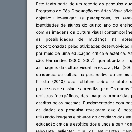
Este texto parte de um recorte da pesquisa que
Programa de Pós-Graduação em Artes Visuais/Mes
objetivou investigar as percepções, os sen
identidades de alunos do quinto ano do ensin
com as imagens da cultura visual contemporânea
as possibilidades de mudança na apree
proporcionadas pelas atividades desenvolvidas n
por meio de uma educação crítica e estética. A
são: Hernández (2000; 2007), que aborda a im
as imagens da cultura visual na escola ; Hall (20
de identidade cultural na perspectiva de um mu
Pillotto (2010) que refletem sobre o afeto 
processos de ensino e aprendizagem. Os dados f
registros fotográficos, das imagens produzidas 
escritos pelos mesmos. Fundamentados com base
os dados da pesquisa revelaram que é possív
utilizando imagens e objetos do cotidiano dos 
educação crítica e estética dos alunos a partir de
relevante salientar que os estudantes dem