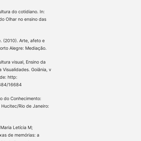
ltura do cotidiano. In:
do Olhar no ensino das
. (2010). Arte, afeto e
orto Alegre: Mediação.
ltura visual, Ensino da
 Visualidades. Goiânia, v
de: http:
0684/16684
io do Conhecimento:
 Hucitec/Rio de Janeiro:
Maria Letícia M;
ixas de memórias: a