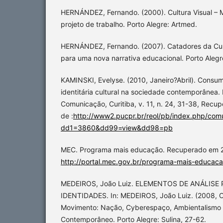
HERNÁNDEZ, Fernando. (2000). Cultura Visual –
projeto de trabalho. Porto Alegre: Artmed.
HERNÁNDEZ, Fernando. (2007). Catadores da Cult
para uma nova narrativa educacional. Porto Aleg
KAMINSKI, Evelyse. (2010, Janeiro?Abril). Consu
identitária cultural na sociedade contemporânea.
Comunicação, Curitiba, v. 11, n. 24, 31-38, Recu
de :
http://www2.pucpr.br/reol/pb/index.php/com
dd1=3860&dd99=view&dd98=pb
MEC. Programa mais educação. Recuperado em 2
http://portal.mec.gov.br/programa-mais-educa
MEDEIROS, João Luiz. ELEMENTOS DE ANÁLIS
IDENTIDADES. In: MEDEIROS, João Luiz. (2008, O
Movimento: Nação, Cyberespaço, Ambientalismo e 
Contemporâneo. Porto Alegre: Sulina, 27-62.