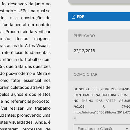
 foi desenvolvida junto ao
trado – UFPel, na qual se
PDF
tidos e a construção de
o fundamental em contato
. Procurei ainda verificar
PUBLICADO
nsão destas imagens,
as aulas de Artes Visuais,
22/12/2018
s referências fundamentais
portância do trabalho com
05), que trata das questões
ndo pós-moderno e Meira e
COMO CITAR
como fator essencial nos
oram coletados através de
DE SOUZA, F. L. (2018). REPENSAN
pelos alunos e dos relatos
IDENTIDADES NA CULTURA VISUAL 
 no referencial proposto,
NO ENSINO DAS ARTES VISUAIS
HOLOS
,
7
, 77–90
el realizar um trabalho
https://doi.org/10.15628/holos.2018.47
estudantes, promovendo uma
9
stas visualidades. Ainda, é
Fomatos de Citação
onstraram processos de