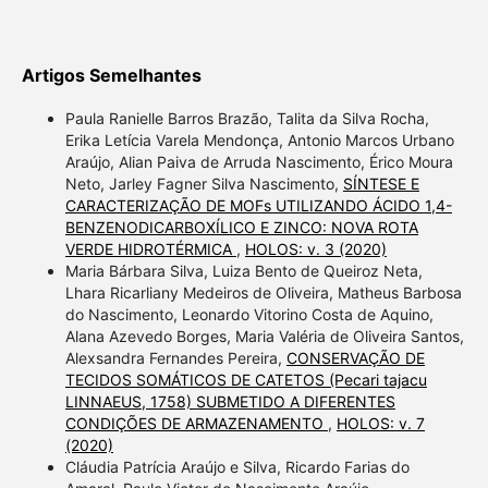
Artigos Semelhantes
Paula Ranielle Barros Brazão, Talita da Silva Rocha,
Erika Letícia Varela Mendonça, Antonio Marcos Urbano
Araújo, Alian Paiva de Arruda Nascimento, Érico Moura
Neto, Jarley Fagner Silva Nascimento,
SÍNTESE E
CARACTERIZAÇÃO DE MOFs UTILIZANDO ÁCIDO 1,4-
BENZENODICARBOXÍLICO E ZINCO: NOVA ROTA
VERDE HIDROTÉRMICA
,
HOLOS: v. 3 (2020)
Maria Bárbara Silva, Luiza Bento de Queiroz Neta,
Lhara Ricarliany Medeiros de Oliveira, Matheus Barbosa
do Nascimento, Leonardo Vitorino Costa de Aquino,
Alana Azevedo Borges, Maria Valéria de Oliveira Santos,
Alexsandra Fernandes Pereira,
CONSERVAÇÃO DE
TECIDOS SOMÁTICOS DE CATETOS (Pecari tajacu
LINNAEUS, 1758) SUBMETIDO A DIFERENTES
CONDIÇÕES DE ARMAZENAMENTO
,
HOLOS: v. 7
(2020)
Cláudia Patrícia Araújo e Silva, Ricardo Farias do