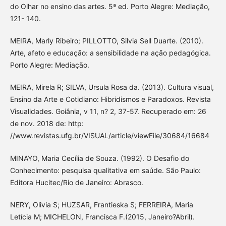
do Olhar no ensino das artes. 5ª ed. Porto Alegre: Mediação,
121- 140.
MEIRA, Marly Ribeiro; PILLOTTO, Silvia Sell Duarte. (2010).
Arte, afeto e educação: a sensibilidade na ação pedagógica.
Porto Alegre: Mediação.
MEIRA, Mirela R; SILVA, Ursula Rosa da. (2013). Cultura visual,
Ensino da Arte e Cotidiano: Hibridismos e Paradoxos. Revista
Visualidades. Goiânia, v 11, n? 2, 37-57. Recuperado em: 26
de nov. 2018 de: http:
//www.revistas.ufg.br/VISUAL/article/viewFile/30684/16684
MINAYO, Maria Cecília de Souza. (1992). O Desafio do
Conhecimento: pesquisa qualitativa em saúde. São Paulo:
Editora Hucitec/Rio de Janeiro: Abrasco.
NERY, Olivia S; HUZSAR, Frantieska S; FERREIRA, Maria
Letícia M; MICHELON, Francisca F.(2015, Janeiro?Abril).