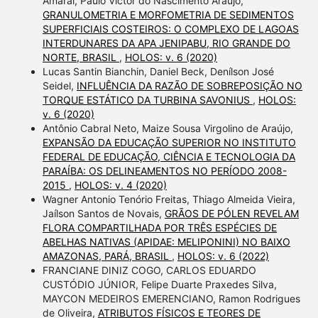
Amaral, Paulo Victor do Nascimento Araújo,
GRANULOMETRIA E MORFOMETRIA DE SEDIMENTOS
SUPERFICIAIS COSTEIROS: O COMPLEXO DE LAGOAS
INTERDUNARES DA APA JENIPABU, RIO GRANDE DO
NORTE, BRASIL
,
HOLOS: v. 6 (2020)
Lucas Santin Bianchin, Daniel Beck, Denílson José
Seidel,
INFLUÊNCIA DA RAZÃO DE SOBREPOSIÇÃO NO
TORQUE ESTÁTICO DA TURBINA SAVONIUS
,
HOLOS:
v. 6 (2020)
Antônio Cabral Neto, Maize Sousa Virgolino de Araújo,
EXPANSÃO DA EDUCAÇÃO SUPERIOR NO INSTITUTO
FEDERAL DE EDUCAÇÃO, CIÊNCIA E TECNOLOGIA DA
PARAÍBA: OS DELINEAMENTOS NO PERÍODO 2008-
2015
,
HOLOS: v. 4 (2020)
Wagner Antonio Tenório Freitas, Thiago Almeida Vieira,
Jaílson Santos de Novais,
GRÃOS DE PÓLEN REVELAM
FLORA COMPARTILHADA POR TRÊS ESPÉCIES DE
ABELHAS NATIVAS (APIDAE: MELIPONINI) NO BAIXO
AMAZONAS, PARÁ, BRASIL
,
HOLOS: v. 6 (2022)
FRANCIANE DINIZ COGO, CARLOS EDUARDO
CUSTÓDIO JÚNIOR, Felipe Duarte Praxedes Silva,
MAYCON MEDEIROS EMERENCIANO, Ramon Rodrigues
de Oliveira,
ATRIBUTOS FÍSICOS E TEORES DE