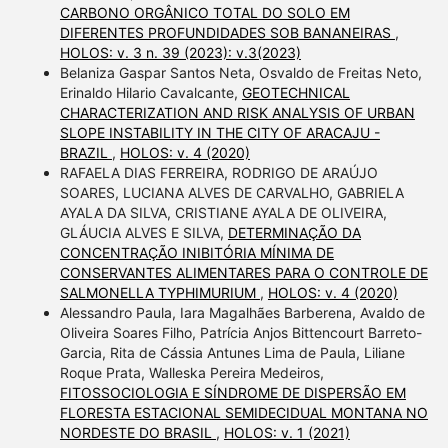
CARBONO ORGÂNICO TOTAL DO SOLO EM
DIFERENTES PROFUNDIDADES SOB BANANEIRAS
,
HOLOS: v. 3 n. 39 (2023): v.3(2023)
Belaniza Gaspar Santos Neta, Osvaldo de Freitas Neto,
Erinaldo Hilario Cavalcante,
GEOTECHNICAL
CHARACTERIZATION AND RISK ANALYSIS OF URBAN
SLOPE INSTABILITY IN THE CITY OF ARACAJU -
BRAZIL
,
HOLOS: v. 4 (2020)
RAFAELA DIAS FERREIRA, RODRIGO DE ARAÚJO
SOARES, LUCIANA ALVES DE CARVALHO, GABRIELA
AYALA DA SILVA, CRISTIANE AYALA DE OLIVEIRA,
GLÁUCIA ALVES E SILVA,
DETERMINAÇÃO DA
CONCENTRAÇÃO INIBITÓRIA MÍNIMA DE
CONSERVANTES ALIMENTARES PARA O CONTROLE DE
SALMONELLA TYPHIMURIUM
,
HOLOS: v. 4 (2020)
Alessandro Paula, Iara Magalhães Barberena, Avaldo de
Oliveira Soares Filho, Patrícia Anjos Bittencourt Barreto-
Garcia, Rita de Cássia Antunes Lima de Paula, Liliane
Roque Prata, Walleska Pereira Medeiros,
FITOSSOCIOLOGIA E SÍNDROME DE DISPERSÃO EM
FLORESTA ESTACIONAL SEMIDECIDUAL MONTANA NO
NORDESTE DO BRASIL
,
HOLOS: v. 1 (2021)