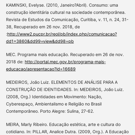
KAMINSKI, Evelyse. (2010, Janeiro?Abril). Consumo: uma
construção identitária cultural na sociedade contemporânea.
Revista de Estudos da Comunicação, Curitiba, v. 11, n. 24, 31-
38, Recuperado em 26 nov. 2018, de
:
http://www2.pucpr.br/reol/pb/index.php/comunicacao?
dd1=3860&dd99=view&dd98=pb
MEC. Programa mais educação. Recuperado em 26 de nov.
2018 de:
http://portal.mec.gov.br/programa-mais-
educacao/apresentacao?id=16689
MEDEIROS, João Luiz. ELEMENTOS DE ANÁLISE PARA A
CONSTRUÇÃO DE IDENTIDADES. In: MEDEIROS, João Luiz.
(2008, Org.) Identidades em Movimento: Nação,
Cyberespaço, Ambientalismo e Religião no Brasil
Contemporâneo. Porto Alegre: Sulina, 27-62.
MEIRA, Marly Ribeiro. Educação estética, arte e cultura do
cotidiano. In: PILLAR, Analice Dutra. (2009, Org.). A Educação