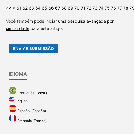
<<
<
61
62
63
64
65
66
67
68
69
70
71
72
73
74
75
76
77
78
7
Você também pode
iniciar uma pesquisa avançada por
similaridade
para este artigo.
ENVIAR SUBMISSÃO
IDIOMA
Português (Brasil)
English
Español (España)
Français (France)