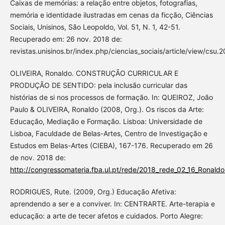
Caixas de memórias: a relação entre objetos, fotografias,
memória e identidade ilustradas em cenas da ficção, Ciências
Sociais, Unisinos, São Leopoldo, Vol. 51, N. 1, 42-51.
Recuperado em: 26 nov. 2018 de:
revistas.unisinos.br/index.php/ciencias_sociais/article/view/csu.2
OLIVEIRA, Ronaldo. CONSTRUÇÃO CURRICULAR E
PRODUÇÃO DE SENTIDO: pela inclusão curricular das
histórias de si nos processos de formação. In: QUEIROZ, João
Paulo & OLIVEIRA, Ronaldo (2008, Org.). Os riscos da Arte:
Educação, Mediação e Formação. Lisboa: Universidade de
Lisboa, Faculdade de Belas-Artes, Centro de Investigação e
Estudos em Belas-Artes (CIEBA), 167-176. Recuperado em 26
de nov. 2018 de:
http://congressomateria.fba.ul.pt/rede/2018_rede_02_16_Ronaldo
RODRIGUES, Rute. (2009, Org.) Educação Afetiva:
aprendendo a ser e a conviver. In: CENTRARTE. Arte-terapia e
educação: a arte de tecer afetos e cuidados. Porto Alegre: