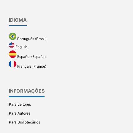
IDIOMA
Português (Brasil)
English
Español (España)
Français (France)
INFORMAÇÕES
Para Leitores
Para Autores
Para Bibliotecários