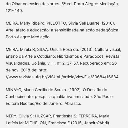
do Olhar no ensino das artes. 5ª ed. Porto Alegre: Mediação,
121- 140.
MEIRA, Marly Ribeiro; PILLOTTO, Silvia Sell Duarte. (2010).
Arte, afeto e educação: a sensibilidade na ação pedagógica.
Porto Alegre: Mediação.
MEIRA, Mirela R; SILVA, Ursula Rosa da. (2013). Cultura visual,
Ensino da Arte e Cotidiano: Hibridismos e Paradoxos. Revista
Visualidades. Goiânia, v 11, n? 2, 37-57. Recuperado em: 26
de nov. 2018 de: http:
//www.revistas.ufg.br/VISUAL/article/viewFile/30684/16684
MINAYO, Maria Cecília de Souza. (1992). O Desafio do
Conhecimento: pesquisa qualitativa em saúde. São Paulo:
Editora Hucitec/Rio de Janeiro: Abrasco.
NERY, Olivia S; HUZSAR, Frantieska S; FERREIRA, Maria
Letícia M; MICHELON, Francisca F.(2015, Janeiro?Abril).