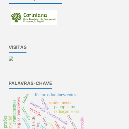
VISITAS
PALAVRAS-CHAVE
fósforos luminescentes
pólen
dejetos
energias renovávies
integração ensino-saúde
saúde mental
levantamentos
panoptismo
imersão
manejo
radiação solar
crm social
sensorial
prisões
mining
Ímãs
autocorreção
biogás