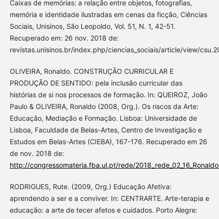
Caixas de memórias: a relação entre objetos, fotografias,
memória e identidade ilustradas em cenas da ficção, Ciências
Sociais, Unisinos, São Leopoldo, Vol. 51, N. 1, 42-51.
Recuperado em: 26 nov. 2018 de:
revistas.unisinos.br/index.php/ciencias_sociais/article/view/csu.2
OLIVEIRA, Ronaldo. CONSTRUÇÃO CURRICULAR E
PRODUÇÃO DE SENTIDO: pela inclusão curricular das
histórias de si nos processos de formação. In: QUEIROZ, João
Paulo & OLIVEIRA, Ronaldo (2008, Org.). Os riscos da Arte:
Educação, Mediação e Formação. Lisboa: Universidade de
Lisboa, Faculdade de Belas-Artes, Centro de Investigação e
Estudos em Belas-Artes (CIEBA), 167-176. Recuperado em 26
de nov. 2018 de:
http://congressomateria.fba.ul.pt/rede/2018_rede_02_16_Ronaldo
RODRIGUES, Rute. (2009, Org.) Educação Afetiva:
aprendendo a ser e a conviver. In: CENTRARTE. Arte-terapia e
educação: a arte de tecer afetos e cuidados. Porto Alegre: