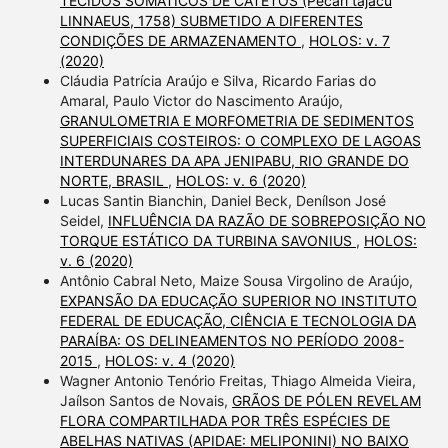
TECIDOS SOMÁTICOS DE CATETOS (Pecari tajacu
LINNAEUS, 1758) SUBMETIDO A DIFERENTES
CONDIÇÕES DE ARMAZENAMENTO
,
HOLOS: v. 7
(2020)
Cláudia Patrícia Araújo e Silva, Ricardo Farias do
Amaral, Paulo Victor do Nascimento Araújo,
GRANULOMETRIA E MORFOMETRIA DE SEDIMENTOS
SUPERFICIAIS COSTEIROS: O COMPLEXO DE LAGOAS
INTERDUNARES DA APA JENIPABU, RIO GRANDE DO
NORTE, BRASIL
,
HOLOS: v. 6 (2020)
Lucas Santin Bianchin, Daniel Beck, Denílson José
Seidel,
INFLUÊNCIA DA RAZÃO DE SOBREPOSIÇÃO NO
TORQUE ESTÁTICO DA TURBINA SAVONIUS
,
HOLOS:
v. 6 (2020)
Antônio Cabral Neto, Maize Sousa Virgolino de Araújo,
EXPANSÃO DA EDUCAÇÃO SUPERIOR NO INSTITUTO
FEDERAL DE EDUCAÇÃO, CIÊNCIA E TECNOLOGIA DA
PARAÍBA: OS DELINEAMENTOS NO PERÍODO 2008-
2015
,
HOLOS: v. 4 (2020)
Wagner Antonio Tenório Freitas, Thiago Almeida Vieira,
Jaílson Santos de Novais,
GRÃOS DE PÓLEN REVELAM
FLORA COMPARTILHADA POR TRÊS ESPÉCIES DE
ABELHAS NATIVAS (APIDAE: MELIPONINI) NO BAIXO