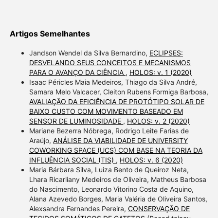
Artigos Semelhantes
Jandson Wendel da Silva Bernardino,
ECLIPSES:
DESVELANDO SEUS CONCEITOS E MECANISMOS
PARA O AVANÇO DA CIÊNCIA
,
HOLOS: v. 1 (2020)
Isaac Péricles Maia Medeiros, Thiago da Silva André,
Samara Melo Valcacer, Cleiton Rubens Formiga Barbosa,
AVALIAÇÃO DA EFICIÊNCIA DE PROTÓTIPO SOLAR DE
BAIXO CUSTO COM MOVIMENTO BASEADO EM
SENSOR DE LUMINOSIDADE
,
HOLOS: v. 2 (2020)
Mariane Bezerra Nóbrega, Rodrigo Leite Farias de
Araújo,
ANÁLISE DA VIABILIDADE DE UNIVERSITY
COWORKING SPACE (UCS) COM BASE NA TEORIA DA
INFLUÊNCIA SOCIAL (TIS)
,
HOLOS: v. 6 (2020)
Maria Bárbara Silva, Luiza Bento de Queiroz Neta,
Lhara Ricarliany Medeiros de Oliveira, Matheus Barbosa
do Nascimento, Leonardo Vitorino Costa de Aquino,
Alana Azevedo Borges, Maria Valéria de Oliveira Santos,
Alexsandra Fernandes Pereira,
CONSERVAÇÃO DE