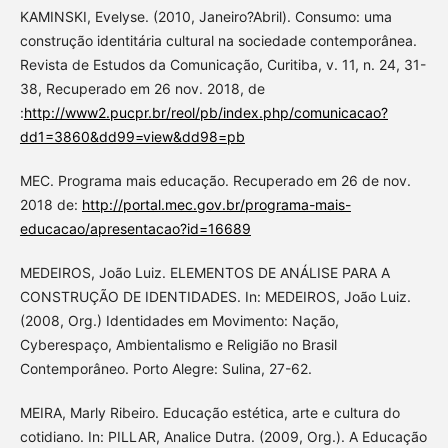
KAMINSKI, Evelyse. (2010, Janeiro?Abril). Consumo: uma
construção identitária cultural na sociedade contemporânea.
Revista de Estudos da Comunicação, Curitiba, v. 11, n. 24, 31-
38, Recuperado em 26 nov. 2018, de
:
http://www2.pucpr.br/reol/pb/index.php/comunicacao?
dd1=3860&dd99=view&dd98=pb
MEC. Programa mais educação. Recuperado em 26 de nov.
2018 de:
http://portal.mec.gov.br/programa-mais-
educacao/apresentacao?id=16689
MEDEIROS, João Luiz. ELEMENTOS DE ANÁLISE PARA A
CONSTRUÇÃO DE IDENTIDADES. In: MEDEIROS, João Luiz.
(2008, Org.) Identidades em Movimento: Nação,
Cyberespaço, Ambientalismo e Religião no Brasil
Contemporâneo. Porto Alegre: Sulina, 27-62.
MEIRA, Marly Ribeiro. Educação estética, arte e cultura do
cotidiano. In: PILLAR, Analice Dutra. (2009, Org.). A Educação