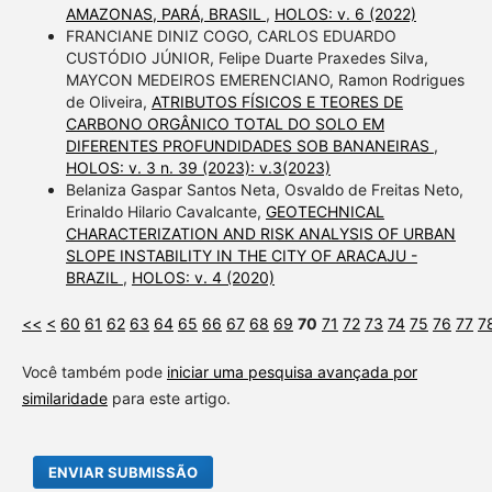
AMAZONAS, PARÁ, BRASIL
,
HOLOS: v. 6 (2022)
FRANCIANE DINIZ COGO, CARLOS EDUARDO
CUSTÓDIO JÚNIOR, Felipe Duarte Praxedes Silva,
MAYCON MEDEIROS EMERENCIANO, Ramon Rodrigues
de Oliveira,
ATRIBUTOS FÍSICOS E TEORES DE
CARBONO ORGÂNICO TOTAL DO SOLO EM
DIFERENTES PROFUNDIDADES SOB BANANEIRAS
,
HOLOS: v. 3 n. 39 (2023): v.3(2023)
Belaniza Gaspar Santos Neta, Osvaldo de Freitas Neto,
Erinaldo Hilario Cavalcante,
GEOTECHNICAL
CHARACTERIZATION AND RISK ANALYSIS OF URBAN
SLOPE INSTABILITY IN THE CITY OF ARACAJU -
BRAZIL
,
HOLOS: v. 4 (2020)
<<
<
60
61
62
63
64
65
66
67
68
69
70
71
72
73
74
75
76
77
7
Você também pode
iniciar uma pesquisa avançada por
similaridade
para este artigo.
ENVIAR SUBMISSÃO