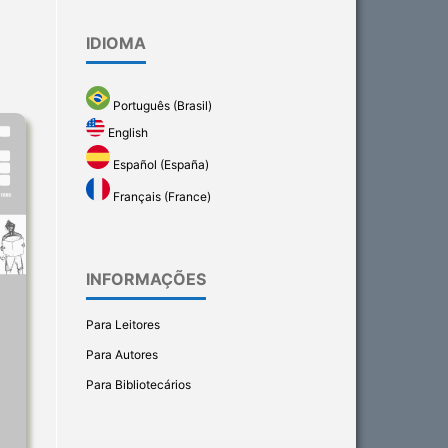
IDIOMA
Português (Brasil)
English
Español (España)
Français (France)
INFORMAÇÕES
Para Leitores
Para Autores
Para Bibliotecários