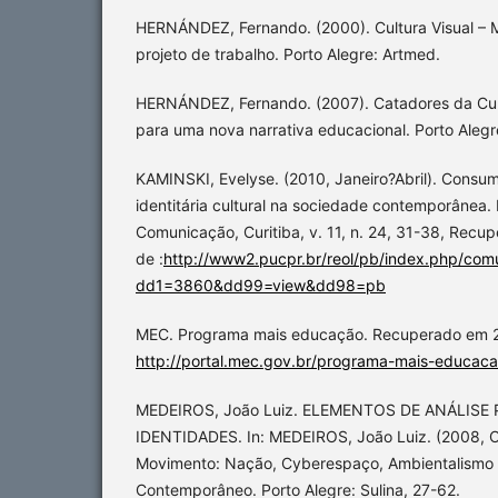
HERNÁNDEZ, Fernando. (2000). Cultura Visual –
projeto de trabalho. Porto Alegre: Artmed.
HERNÁNDEZ, Fernando. (2007). Catadores da Cult
para uma nova narrativa educacional. Porto Aleg
KAMINSKI, Evelyse. (2010, Janeiro?Abril). Consu
identitária cultural na sociedade contemporânea.
Comunicação, Curitiba, v. 11, n. 24, 31-38, Recu
de :
http://www2.pucpr.br/reol/pb/index.php/com
dd1=3860&dd99=view&dd98=pb
MEC. Programa mais educação. Recuperado em 2
http://portal.mec.gov.br/programa-mais-educa
MEDEIROS, João Luiz. ELEMENTOS DE ANÁLIS
IDENTIDADES. In: MEDEIROS, João Luiz. (2008, O
Movimento: Nação, Cyberespaço, Ambientalismo e 
Contemporâneo. Porto Alegre: Sulina, 27-62.