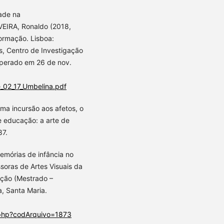
ade na
EIRA, Ronaldo (2018,
ormação. Lisboa:
s, Centro de Investigação
uperado em 26 de nov.
e_02_17_Umbelina.pdf
uma incursão aos afetos, o
e educação: a arte de
87.
emórias de infância no
soras de Artes Visuais da
ação (Mestrado –
, Santa Maria.
o.php?codArquivo=1873