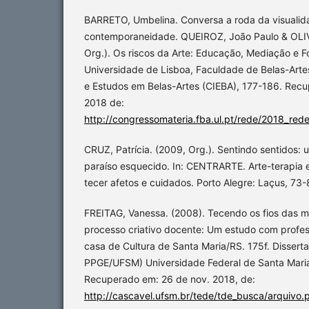
BARRETO, Umbelina. Conversa a roda da visualid
contemporaneidade. QUEIROZ, João Paulo & OLIV
Org.). Os riscos da Arte: Educação, Mediação e F
Universidade de Lisboa, Faculdade de Belas-Arte
e Estudos em Belas-Artes (CIEBA), 177-186. Rec
2018 de:
http://congressomateria.fba.ul.pt/rede/2018_red
CRUZ, Patrícia. (2009, Org.). Sentindo sentidos: 
paraíso esquecido. In: CENTRARTE. Arte-terapia 
tecer afetos e cuidados. Porto Alegre: Laçus, 73-
FREITAG, Vanessa. (2008). Tecendo os fios das m
processo criativo docente: Um estudo com profes
casa de Cultura de Santa Maria/RS. 175f. Dissert
PPGE/UFSM) Universidade Federal de Santa Maria
Recuperado em: 26 de nov. 2018, de:
http://cascavel.ufsm.br/tede/tde_busca/arquiv