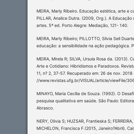
MEIRA, Marly Ribeiro. Educação estética, arte e cu
PILLAR, Analice Dutra. (2009, Org.). A Educação 
artes. 5ª ed. Porto Alegre: Mediação, 121- 140.
MEIRA, Marly Ribeiro; PILLOTTO, Silvia Sell Duarte
educação: a sensibilidade na ação pedagógica. P
MEIRA, Mirela R; SILVA, Ursula Rosa da. (2013). Cu
Arte e Cotidiano: Hibridismos e Paradoxos. Revista
11, n? 2, 37-57. Recuperado em: 26 de nov. 2018 
//www.revistas.ufg.br/VISUAL/article/viewFile/3
MINAYO, Maria Cecília de Souza. (1992). O Desaf
pesquisa qualitativa em saúde. São Paulo: Editora
Abrasco.
NERY, Olivia S; HUZSAR, Frantieska S; FERREIRA, 
MICHELON, Francisca F.(2015, Janeiro?Abril). Ca