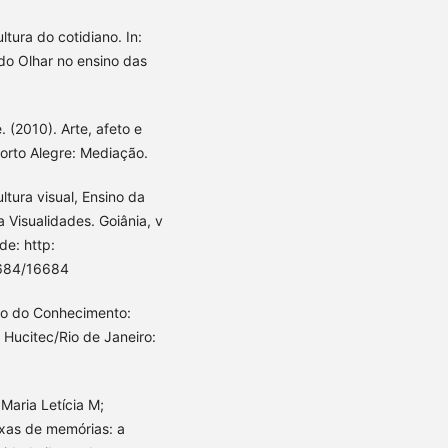
ltura do cotidiano. In:
do Olhar no ensino das
. (2010). Arte, afeto e
orto Alegre: Mediação.
ltura visual, Ensino da
 Visualidades. Goiânia, v
de: http:
0684/16684
io do Conhecimento:
 Hucitec/Rio de Janeiro:
Maria Letícia M;
ixas de memórias: a