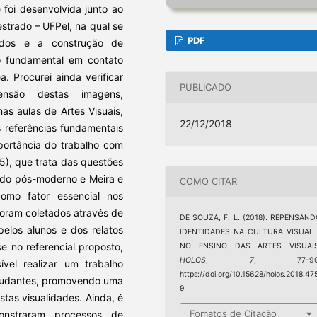
 foi desenvolvida junto ao
trado – UFPel, na qual se
PDF
tidos e a construção de
o fundamental em contato
. Procurei ainda verificar
PUBLICADO
nsão destas imagens,
as aulas de Artes Visuais,
22/12/2018
s referências fundamentais
portância do trabalho com
05), que trata das questões
ndo pós-moderno e Meira e
COMO CITAR
como fator essencial nos
oram coletados através de
DE SOUZA, F. L. (2018). REPENSAN
pelos alunos e dos relatos
IDENTIDADES NA CULTURA VISUAL 
 no referencial proposto,
NO ENSINO DAS ARTES VISUAIS
HOLOS
,
7
, 77–90
el realizar um trabalho
https://doi.org/10.15628/holos.2018.47
estudantes, promovendo uma
9
stas visualidades. Ainda, é
Fomatos de Citação
onstraram processos de