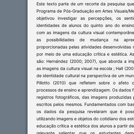
Este texto parte de um recorte da pesquisa que
Programa de Pós-Graduação em Artes Visuais/Mes
objetivou investigar as percepções, os sen
identidades de alunos do quinto ano do ensin
com as imagens da cultura visual contemporânea
as possibilidades de mudança na apree
proporcionadas pelas atividades desenvolvidas n
por meio de uma educação crítica e estética. A
são: Hernández (2000; 2007), que aborda a im
as imagens da cultura visual na escola ; Hall (20
de identidade cultural na perspectiva de um mu
Pillotto (2010) que refletem sobre o afeto 
processos de ensino e aprendizagem. Os dados f
registros fotográficos, das imagens produzidas 
escritos pelos mesmos. Fundamentados com base
os dados da pesquisa revelaram que é possív
utilizando imagens e objetos do cotidiano dos 
educação crítica e estética dos alunos a partir de
relevante salientar que os estudantes dem