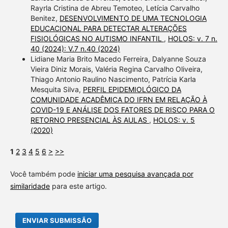
Rayrla Cristina de Abreu Temoteo, Letícia Carvalho
Benitez,
DESENVOLVIMENTO DE UMA TECNOLOGIA
EDUCACIONAL PARA DETECTAR ALTERAÇÕES
FISIOLÓGICAS NO AUTISMO INFANTIL
,
HOLOS: v. 7 n.
40 (2024): V.7 n.40 (2024)
Lidiane Maria Brito Macedo Ferreira, Dalyanne Souza
Vieira Diniz Morais, Valéria Regina Carvalho Oliveira,
Thiago Antonio Raulino Nascimento, Patrícia Karla
Mesquita Silva,
PERFIL EPIDEMIOLÓGICO DA
COMUNIDADE ACADÊMICA DO IFRN EM RELAÇÃO À
COVID-19 E ANÁLISE DOS FATORES DE RISCO PARA O
RETORNO PRESENCIAL ÀS AULAS
,
HOLOS: v. 5
(2020)
1
2
3
4
5
6
>
>>
Você também pode
iniciar uma pesquisa avançada por
similaridade
para este artigo.
ENVIAR SUBMISSÃO