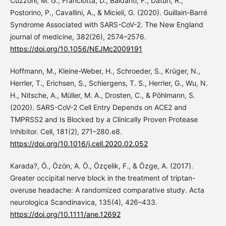
Cuzzoni, M. G., Franciotta, D., Baldanti, F., Daturi, R.,
Postorino, P., Cavallini, A., & Micieli, G. (2020). Guillain-Barré
Syndrome Associated with SARS-CoV-2. The New England
journal of medicine, 382(26), 2574–2576.
https://doi.org/10.1056/NEJMc2009191
Hoffmann, M., Kleine-Weber, H., Schroeder, S., Krüger, N.,
Herrler, T., Erichsen, S., Schiergens, T. S., Herrler, G., Wu, N.
H., Nitsche, A., Müller, M. A., Drosten, C., & Pöhlmann, S.
(2020). SARS-CoV-2 Cell Entry Depends on ACE2 and
TMPRSS2 and Is Blocked by a Clinically Proven Protease
Inhibitor. Cell, 181(2), 271–280.e8.
https://doi.org/10.1016/j.cell.2020.02.052
Karada?, Ö., Özön, A. Ö., Özçelik, F., & Özge, A. (2017).
Greater occipital nerve block in the treatment of triptan-
overuse headache: A randomized comparative study. Acta
neurologica Scandinavica, 135(4), 426–433.
https://doi.org/10.1111/ane.12692