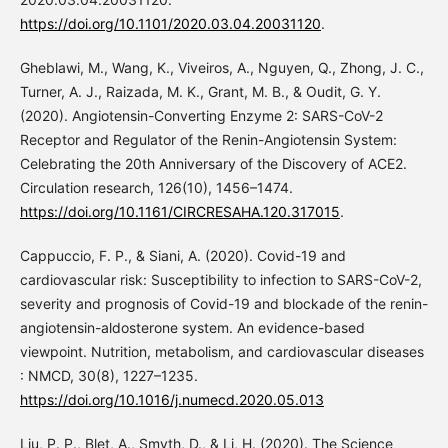
https://doi.org/10.1101/2020.03.04.20031120
.
Gheblawi, M., Wang, K., Viveiros, A., Nguyen, Q., Zhong, J. C.,
Turner, A. J., Raizada, M. K., Grant, M. B., & Oudit, G. Y.
(2020). Angiotensin-Converting Enzyme 2: SARS-CoV-2
Receptor and Regulator of the Renin-Angiotensin System:
Celebrating the 20th Anniversary of the Discovery of ACE2.
Circulation research, 126(10), 1456–1474.
https://doi.org/10.1161/CIRCRESAHA.120.317015
.
Cappuccio, F. P., & Siani, A. (2020). Covid-19 and
cardiovascular risk: Susceptibility to infection to SARS-CoV-2,
severity and prognosis of Covid-19 and blockade of the renin-
angiotensin-aldosterone system. An evidence-based
viewpoint. Nutrition, metabolism, and cardiovascular diseases
: NMCD, 30(8), 1227–1235.
https://doi.org/10.1016/j.numecd.2020.05.013
Liu, P. P., Blet, A., Smyth, D., & Li, H. (2020). The Science