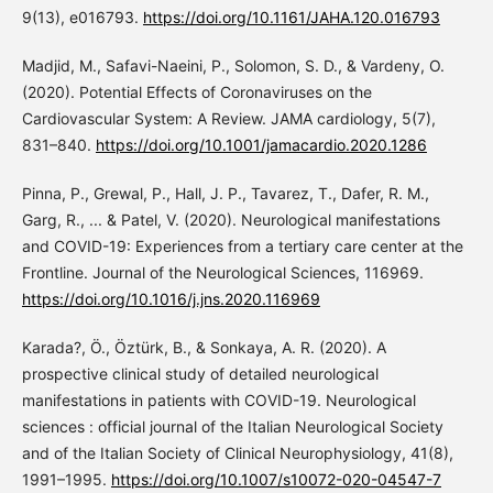
9(13), e016793.
https://doi.org/10.1161/JAHA.120.016793
Madjid, M., Safavi-Naeini, P., Solomon, S. D., & Vardeny, O.
(2020). Potential Effects of Coronaviruses on the
Cardiovascular System: A Review. JAMA cardiology, 5(7),
831–840.
https://doi.org/10.1001/jamacardio.2020.1286
Pinna, P., Grewal, P., Hall, J. P., Tavarez, T., Dafer, R. M.,
Garg, R., ... & Patel, V. (2020). Neurological manifestations
and COVID-19: Experiences from a tertiary care center at the
Frontline. Journal of the Neurological Sciences, 116969.
https://doi.org/10.1016/j.jns.2020.116969
Karada?, Ö., Öztürk, B., & Sonkaya, A. R. (2020). A
prospective clinical study of detailed neurological
manifestations in patients with COVID-19. Neurological
sciences : official journal of the Italian Neurological Society
and of the Italian Society of Clinical Neurophysiology, 41(8),
1991–1995.
https://doi.org/10.1007/s10072-020-04547-7