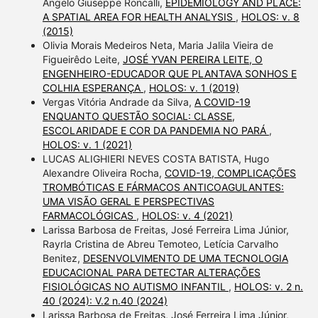
Angelo Giuseppe Roncalli,
EPIDEMIOLOGY AND PLACE:
A SPATIAL AREA FOR HEALTH ANALYSIS
,
HOLOS: v. 8
(2015)
Olivia Morais Medeiros Neta, Maria Jalila Vieira de
Figueirêdo Leite,
JOSÉ YVAN PEREIRA LEITE, O
ENGENHEIRO-EDUCADOR QUE PLANTAVA SONHOS E
COLHIA ESPERANÇA
,
HOLOS: v. 1 (2019)
Vergas Vitória Andrade da Silva,
A COVID-19
ENQUANTO QUESTÃO SOCIAL: CLASSE,
ESCOLARIDADE E COR DA PANDEMIA NO PARÁ
,
HOLOS: v. 1 (2021)
LUCAS ALIGHIERI NEVES COSTA BATISTA, Hugo
Alexandre Oliveira Rocha,
COVID-19, COMPLICAÇÕES
TROMBÓTICAS E FÁRMACOS ANTICOAGULANTES:
UMA VISÃO GERAL E PERSPECTIVAS
FARMACOLÓGICAS
,
HOLOS: v. 4 (2021)
Larissa Barbosa de Freitas, José Ferreira Lima Júnior,
Rayrla Cristina de Abreu Temoteo, Letícia Carvalho
Benitez,
DESENVOLVIMENTO DE UMA TECNOLOGIA
EDUCACIONAL PARA DETECTAR ALTERAÇÕES
FISIOLÓGICAS NO AUTISMO INFANTIL
,
HOLOS: v. 2 n.
40 (2024): V.2 n.40 (2024)
Larissa Barbosa de Freitas, José Ferreira Lima Júnior,