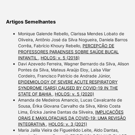
Artigos Semelhantes
Monique Galende Rebello, Clarissa Mendes Lobato de
Oliveira, Antônio José da Silva Nogueira, Daniela Barros
Corrêa, Fabrício Khoury Rebello,
PERCEPÇÃO DE
PROFESSORES PARAENSES SOBRE SAÚDE BUCAL
INFANTIL
,
HOLOS: v. 5 (2018)
Davi Azevedo Ferreira, Wagner Bernardo da Silva, Alison
Pontes da Silva, Mateus Araújo Eloy, Laísa Vilar
Cordeiro, Francisco Patrício de Andrade Júnior,
EPIDEMIOLOGY OF SEVERE ACUTE RESPIRATORY
SYNDROME (SARS) CAUSED BY COVID-19 IN THE
STATE OF BAHIA
,
HOLOS: v. 5 (2020)
Amanda de Medeiros Amancio, Lucas Cavalcante de
Sousa, Érika Giovana Carvalho da Silva, Kênio Costa
Lima, Éricka Janine Dantas da Silveira,
IMPLICAÇÕES
ORAIS E MAXILOFACIAIS DA COVID-19: UMA REVISÃO
INTEGRATIVA
,
HOLOS: v. 3 (2021)
Maria Jalila Vieira de Figueirêdo Leite, Aldo Dantas,