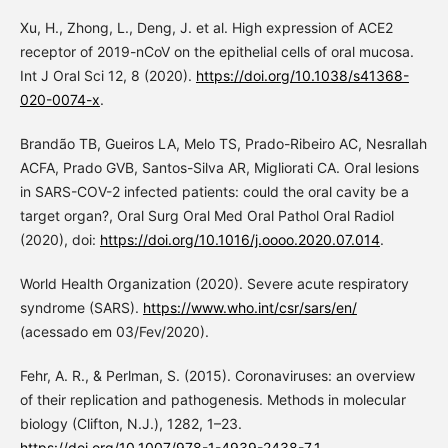
Xu, H., Zhong, L., Deng, J. et al. High expression of ACE2
receptor of 2019-nCoV on the epithelial cells of oral mucosa.
Int J Oral Sci 12, 8 (2020).
https://doi.org/10.1038/s41368-
020-0074-x
.
Brandão TB, Gueiros LA, Melo TS, Prado-Ribeiro AC, Nesrallah
ACFA, Prado GVB, Santos-Silva AR, Migliorati CA. Oral lesions
in SARS-COV-2 infected patients: could the oral cavity be a
target organ?, Oral Surg Oral Med Oral Pathol Oral Radiol
(2020), doi:
https://doi.org/10.1016/j.oooo.2020.07.014
.
World Health Organization (2020). Severe acute respiratory
syndrome (SARS).
https://www.who.int/csr/sars/en/
(acessado em 03/Fev/2020).
Fehr, A. R., & Perlman, S. (2015). Coronaviruses: an overview
of their replication and pathogenesis. Methods in molecular
biology (Clifton, N.J.), 1282, 1–23.
https://doi.org/10.1007/978-1-4939-2438-7_1
.