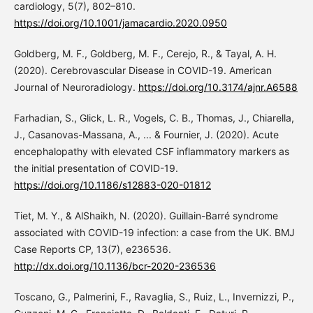
cardiology, 5(7), 802–810.
https://doi.org/10.1001/jamacardio.2020.0950
Goldberg, M. F., Goldberg, M. F., Cerejo, R., & Tayal, A. H.
(2020). Cerebrovascular Disease in COVID-19. American
Journal of Neuroradiology.
https://doi.org/10.3174/ajnr.A6588
Farhadian, S., Glick, L. R., Vogels, C. B., Thomas, J., Chiarella,
J., Casanovas-Massana, A., ... & Fournier, J. (2020). Acute
encephalopathy with elevated CSF inflammatory markers as
the initial presentation of COVID-19.
https://doi.org/10.1186/s12883-020-01812
Tiet, M. Y., & AlShaikh, N. (2020). Guillain-Barré syndrome
associated with COVID-19 infection: a case from the UK. BMJ
Case Reports CP, 13(7), e236536.
http://dx.doi.org/10.1136/bcr-2020-236536
Toscano, G., Palmerini, F., Ravaglia, S., Ruiz, L., Invernizzi, P.,