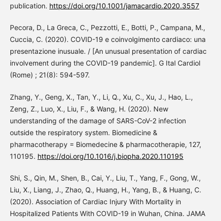
publication.
https://doi.org/10.1001/jamacardio.2020.3557
Pecora, D., La Greca, C., Pezzotti, E., Botti, P., Campana, M.,
Cuccia, C. (2020). COVID-19 e coinvolgimento cardiaco: una
presentazione inusuale. / [An unusual presentation of cardiac
involvement during the COVID-19 pandemic]. G Ital Cardiol
(Rome) ; 21(8): 594-597.
Zhang, Y., Geng, X., Tan, Y., Li, Q., Xu, C., Xu, J., Hao, L.,
Zeng, Z., Luo, X., Liu, F., & Wang, H. (2020). New
understanding of the damage of SARS-CoV-2 infection
outside the respiratory system. Biomedicine &
pharmacotherapy = Biomedecine & pharmacotherapie, 127,
110195.
https://doi.org/10.1016/j.biopha.2020.110195
Shi, S., Qin, M., Shen, B., Cai, Y., Liu, T., Yang, F., Gong, W.,
Liu, X., Liang, J., Zhao, Q., Huang, H., Yang, B., & Huang, C.
(2020). Association of Cardiac Injury With Mortality in
Hospitalized Patients With COVID-19 in Wuhan, China. JAMA