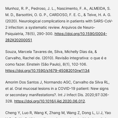
Munhoz, R. P., Pedroso, J. L., Nascimento, F. A., ALMEIDA, S.
M. D., Barsottini, O. G. P., CARDOSO, F. E. C., & Teive, H. A. G.
(2020). Neurological complications in patients with SARS-CoV-
2 infection: a systematic review. Arquivos de Neuro-
Psiquiatria, 78(5), 290-300.
https://doi.org/10.1590/0004-
282X20200051
Souza, Marcela Tavares de, Silva, Michelly Dias da, &
Carvalho, Rachel de. (2010). Revisão integrativa: o que é e
como fazer. Einstein (São Paulo), 8(1), 102-106.
https://doi.org/10.1590/s1679-45082010rw1134
Amorim Dos Santos J, Normando AGC, Carvalho da Silva RL,
et al. Oral mucosal lesions in a COVID-19 patient: New signs
or secondary manifestations?. Int J Infect Dis. 2020;97:326-
328.
https://doi.org/10.1016/j.ijid.2020.06.012
.
Cheng Y, Luo R, Wang K, Zhang M, Wang Z, Dong L, Li J, Yao