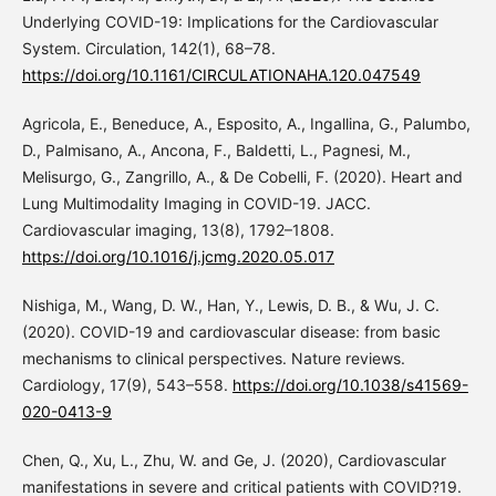
Underlying COVID-19: Implications for the Cardiovascular
System. Circulation, 142(1), 68–78.
https://doi.org/10.1161/CIRCULATIONAHA.120.047549
Agricola, E., Beneduce, A., Esposito, A., Ingallina, G., Palumbo,
D., Palmisano, A., Ancona, F., Baldetti, L., Pagnesi, M.,
Melisurgo, G., Zangrillo, A., & De Cobelli, F. (2020). Heart and
Lung Multimodality Imaging in COVID-19. JACC.
Cardiovascular imaging, 13(8), 1792–1808.
https://doi.org/10.1016/j.jcmg.2020.05.017
Nishiga, M., Wang, D. W., Han, Y., Lewis, D. B., & Wu, J. C.
(2020). COVID-19 and cardiovascular disease: from basic
mechanisms to clinical perspectives. Nature reviews.
Cardiology, 17(9), 543–558.
https://doi.org/10.1038/s41569-
020-0413-9
Chen, Q., Xu, L., Zhu, W. and Ge, J. (2020), Cardiovascular
manifestations in severe and critical patients with COVID?19.