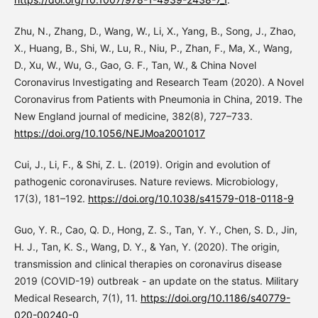
Zhu, N., Zhang, D., Wang, W., Li, X., Yang, B., Song, J., Zhao,
X., Huang, B., Shi, W., Lu, R., Niu, P., Zhan, F., Ma, X., Wang,
D., Xu, W., Wu, G., Gao, G. F., Tan, W., & China Novel
Coronavirus Investigating and Research Team (2020). A Novel
Coronavirus from Patients with Pneumonia in China, 2019. The
New England journal of medicine, 382(8), 727–733.
https://doi.org/10.1056/NEJMoa2001017
Cui, J., Li, F., & Shi, Z. L. (2019). Origin and evolution of
pathogenic coronaviruses. Nature reviews. Microbiology,
17(3), 181–192.
https://doi.org/10.1038/s41579-018-0118-9
Guo, Y. R., Cao, Q. D., Hong, Z. S., Tan, Y. Y., Chen, S. D., Jin,
H. J., Tan, K. S., Wang, D. Y., & Yan, Y. (2020). The origin,
transmission and clinical therapies on coronavirus disease
2019 (COVID-19) outbreak - an update on the status. Military
Medical Research, 7(1), 11.
https://doi.org/10.1186/s40779-
020-00240-0