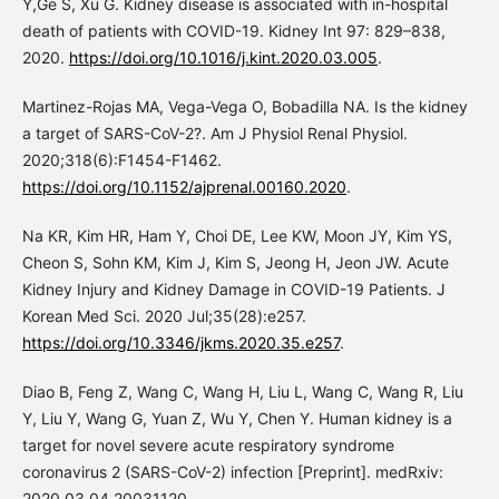
Y,Ge S, Xu G. Kidney disease is associated with in-hospital
death of patients with COVID-19. Kidney Int 97: 829–838,
2020.
https://doi.org/10.1016/j.kint.2020.03.005
.
Martinez-Rojas MA, Vega-Vega O, Bobadilla NA. Is the kidney
a target of SARS-CoV-2?. Am J Physiol Renal Physiol.
2020;318(6):F1454-F1462.
https://doi.org/10.1152/ajprenal.00160.2020
.
Na KR, Kim HR, Ham Y, Choi DE, Lee KW, Moon JY, Kim YS,
Cheon S, Sohn KM, Kim J, Kim S, Jeong H, Jeon JW. Acute
Kidney Injury and Kidney Damage in COVID-19 Patients. J
Korean Med Sci. 2020 Jul;35(28):e257.
https://doi.org/10.3346/jkms.2020.35.e257
.
Diao B, Feng Z, Wang C, Wang H, Liu L, Wang C, Wang R, Liu
Y, Liu Y, Wang G, Yuan Z, Wu Y, Chen Y. Human kidney is a
target for novel severe acute respiratory syndrome
coronavirus 2 (SARS-CoV-2) infection [Preprint]. medRxiv:
2020.03.04.20031120.