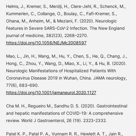
Helms, J., Kremer, S., Merdji, H., Clere-Jehl, R., Schenck, M.,
Kummerlen, C., Collange, O., Boulay, C., Fafi-Kremer, S.,
Ohana, M., Anheim, M., & Meziani, F. (2020). Neurologic
Features in Severe SARS-CoV-2 Infection. The New England
journal of medicine, 382(23), 2268–2270.
https://doi.org/10.1056/NEJMc2008597
Mao, L., Jin, H., Wang, M., Hu, Y., Chen, S., He, Q., Chang, J.,
Hong, C., Zhou, Y., Wang, D., Miao, X., Li, Y., & Hu, B. (2020).
Neurologic Manifestations of Hospitalized Patients With
Coronavirus Disease 2019 in Wuhan, China. JAMA neurology,
77(6), 683–690.
https://doi.org/10.1001/jamaneurol.2020.1127
Cha M. H., Regueiro M., Sandhu D. S. (2020). Gastrointestinal
and hepatic manifestations of COVID-19: A comprehensive
review. World J Gastroenterol, 26 (19). 2323-2332.
Patel K. P., Patel P. A., Vunnam R. R., Hewlett A. T., Jain R.,