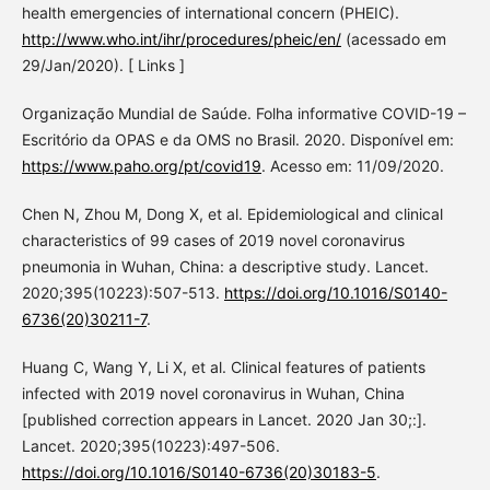
health emergencies of international concern (PHEIC).
http://www.who.int/ihr/procedures/pheic/en/
(acessado em
29/Jan/2020). [ Links ]
Organização Mundial de Saúde. Folha informative COVID-19 –
Escritório da OPAS e da OMS no Brasil. 2020. Disponível em:
https://www.paho.org/pt/covid19
. Acesso em: 11/09/2020.
Chen N, Zhou M, Dong X, et al. Epidemiological and clinical
characteristics of 99 cases of 2019 novel coronavirus
pneumonia in Wuhan, China: a descriptive study. Lancet.
2020;395(10223):507-513.
https://doi.org/10.1016/S0140-
6736(20)30211-7
.
Huang C, Wang Y, Li X, et al. Clinical features of patients
infected with 2019 novel coronavirus in Wuhan, China
[published correction appears in Lancet. 2020 Jan 30;:].
Lancet. 2020;395(10223):497-506.
https://doi.org/10.1016/S0140-6736(20)30183-5
.