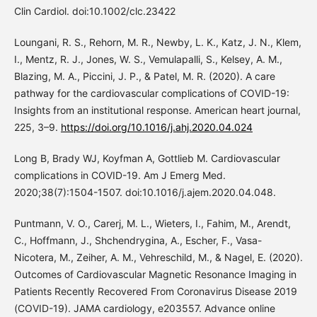
Clin Cardiol. doi:10.1002/clc.23422
Loungani, R. S., Rehorn, M. R., Newby, L. K., Katz, J. N., Klem,
I., Mentz, R. J., Jones, W. S., Vemulapalli, S., Kelsey, A. M.,
Blazing, M. A., Piccini, J. P., & Patel, M. R. (2020). A care
pathway for the cardiovascular complications of COVID-19:
Insights from an institutional response. American heart journal,
225, 3–9.
https://doi.org/10.1016/j.ahj.2020.04.024
Long B, Brady WJ, Koyfman A, Gottlieb M. Cardiovascular
complications in COVID-19. Am J Emerg Med.
2020;38(7):1504-1507. doi:10.1016/j.ajem.2020.04.048.
Puntmann, V. O., Carerj, M. L., Wieters, I., Fahim, M., Arendt,
C., Hoffmann, J., Shchendrygina, A., Escher, F., Vasa-
Nicotera, M., Zeiher, A. M., Vehreschild, M., & Nagel, E. (2020).
Outcomes of Cardiovascular Magnetic Resonance Imaging in
Patients Recently Recovered From Coronavirus Disease 2019
(COVID-19). JAMA cardiology, e203557. Advance online