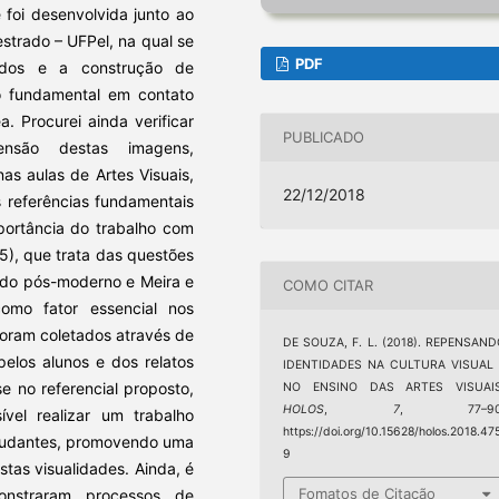
 foi desenvolvida junto ao
trado – UFPel, na qual se
PDF
tidos e a construção de
o fundamental em contato
. Procurei ainda verificar
PUBLICADO
nsão destas imagens,
as aulas de Artes Visuais,
22/12/2018
s referências fundamentais
portância do trabalho com
05), que trata das questões
ndo pós-moderno e Meira e
COMO CITAR
como fator essencial nos
oram coletados através de
DE SOUZA, F. L. (2018). REPENSAN
pelos alunos e dos relatos
IDENTIDADES NA CULTURA VISUAL 
 no referencial proposto,
NO ENSINO DAS ARTES VISUAIS
HOLOS
,
7
, 77–90
el realizar um trabalho
https://doi.org/10.15628/holos.2018.47
estudantes, promovendo uma
9
stas visualidades. Ainda, é
Fomatos de Citação
onstraram processos de