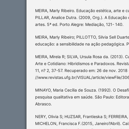
MEIRA, Marly Ribeiro. Educação estética, arte e cu
PILLAR, Analice Dutra. (2009, Org.). A Educação 
artes. 5ª ed. Porto Alegre: Mediação, 121- 140.
MEIRA, Marly Ribeiro; PILLOTTO, Silvia Sell Duarte
educação: a sensibilidade na ação pedagógica. P
MEIRA, Mirela R; SILVA, Ursula Rosa da. (2013). Cu
Arte e Cotidiano: Hibridismos e Paradoxos. Revista
11, n? 2, 37-57. Recuperado em: 26 de nov. 2018 
//www.revistas.ufg.br/VISUAL/article/viewFile/3
MINAYO, Maria Cecília de Souza. (1992). O Desaf
pesquisa qualitativa em saúde. São Paulo: Editora
Abrasco.
NERY, Olivia S; HUZSAR, Frantieska S; FERREIRA, 
MICHELON, Francisca F.(2015, Janeiro?Abril). Ca