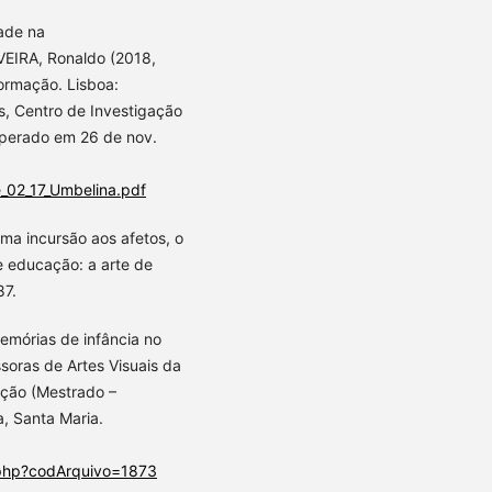
ade na
EIRA, Ronaldo (2018,
ormação. Lisboa:
s, Centro de Investigação
uperado em 26 de nov.
e_02_17_Umbelina.pdf
uma incursão aos afetos, o
e educação: a arte de
87.
emórias de infância no
soras de Artes Visuais da
ação (Mestrado –
, Santa Maria.
o.php?codArquivo=1873