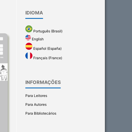
IDIOMA
Português (Brasil)
English
Español (España)
Français (France)
INFORMAÇÕES
Para Leitores
Para Autores
Para Bibliotecários