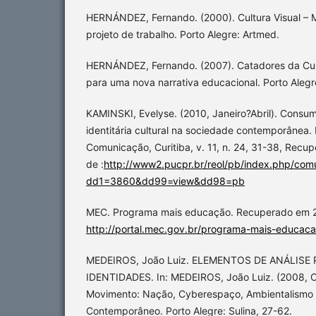
HERNÁNDEZ, Fernando. (2000). Cultura Visual –
projeto de trabalho. Porto Alegre: Artmed.
HERNÁNDEZ, Fernando. (2007). Catadores da Cult
para uma nova narrativa educacional. Porto Aleg
KAMINSKI, Evelyse. (2010, Janeiro?Abril). Consu
identitária cultural na sociedade contemporânea.
Comunicação, Curitiba, v. 11, n. 24, 31-38, Recu
de :
http://www2.pucpr.br/reol/pb/index.php/com
dd1=3860&dd99=view&dd98=pb
MEC. Programa mais educação. Recuperado em 2
http://portal.mec.gov.br/programa-mais-educa
MEDEIROS, João Luiz. ELEMENTOS DE ANÁLIS
IDENTIDADES. In: MEDEIROS, João Luiz. (2008, O
Movimento: Nação, Cyberespaço, Ambientalismo e 
Contemporâneo. Porto Alegre: Sulina, 27-62.