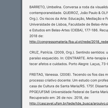
BARRETO, Umbelina. Conversa a roda da visualid
contemporaneidade. QUEIROZ, João Paulo & OLIV
Org.). Os riscos da Arte: Educação, Mediação e F
Universidade de Lisboa, Faculdade de Belas-Arte
e Estudos em Belas-Artes (CIEBA), 177-186. Rec
2018 de:
http://congressomateria.fba.ul.pt/rede/2018_red
CRUZ, Patrícia. (2009, Org.). Sentindo sentidos: 
paraíso esquecido. In: CENTRARTE. Arte-terapia 
tecer afetos e cuidados. Porto Alegre: Laçus, 73-
FREITAG, Vanessa. (2008). Tecendo os fios das m
processo criativo docente: Um estudo com profes
casa de Cultura de Santa Maria/RS. 175f. Dissert
PPGE/UFSM) Universidade Federal de Santa Maria
Recuperado em: 26 de nov. 2018, de:
http://cascavel.ufsm.br/tede/tde_busca/arquiv