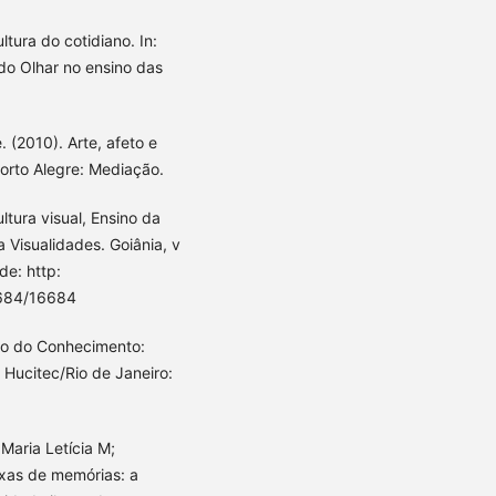
ltura do cotidiano. In:
do Olhar no ensino das
. (2010). Arte, afeto e
orto Alegre: Mediação.
ltura visual, Ensino da
 Visualidades. Goiânia, v
de: http:
0684/16684
io do Conhecimento:
 Hucitec/Rio de Janeiro:
Maria Letícia M;
ixas de memórias: a