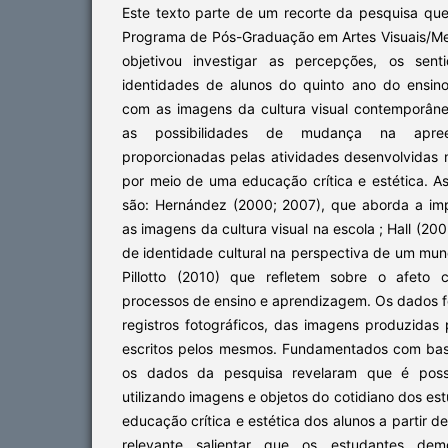
Este texto parte de um recorte da pesquisa que
Programa de Pós-Graduação em Artes Visuais/Mes
objetivou investigar as percepções, os sen
identidades de alunos do quinto ano do ensin
com as imagens da cultura visual contemporânea
as possibilidades de mudança na apree
proporcionadas pelas atividades desenvolvidas n
por meio de uma educação crítica e estética. A
são: Hernández (2000; 2007), que aborda a im
as imagens da cultura visual na escola ; Hall (20
de identidade cultural na perspectiva de um mu
Pillotto (2010) que refletem sobre o afeto 
processos de ensino e aprendizagem. Os dados f
registros fotográficos, das imagens produzidas 
escritos pelos mesmos. Fundamentados com base
os dados da pesquisa revelaram que é possív
utilizando imagens e objetos do cotidiano dos 
educação crítica e estética dos alunos a partir de
relevante salientar que os estudantes dem