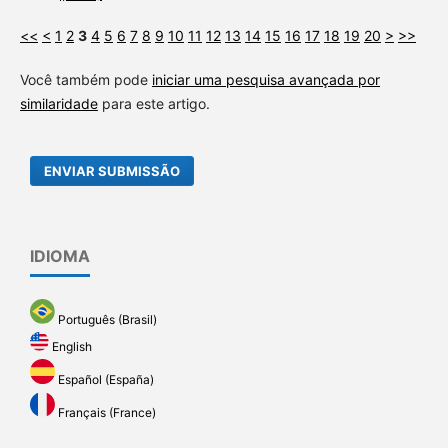
<<
<
1
2
3
4
5
6
7
8
9
10
11
12
13
14
15
16
17
18
19
20
>
>>
Você também pode
iniciar uma pesquisa avançada por
similaridade
para este artigo.
ENVIAR SUBMISSÃO
IDIOMA
Português (Brasil)
English
Español (España)
Français (France)