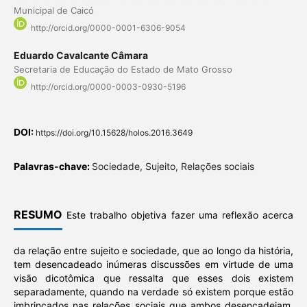
Municipal de Caicó
http://orcid.org/0000-0001-6306-9054
Eduardo Cavalcante Câmara
Secretaria de Educação do Estado de Mato Grosso
http://orcid.org/0000-0003-0930-5196
DOI:
https://doi.org/10.15628/holos.2016.3649
Palavras-chave:
Sociedade, Sujeito, Relações sociais
RESUMO
Este trabalho objetiva fazer uma reflexão acerca
da relação entre sujeito e sociedade, que ao longo da história,
tem desencadeado inúmeras discussões em virtude de uma
visão dicotômica que ressalta que esses dois existem
separadamente, quando na verdade só existem porque estão
imbrincados nas relações sociais que ambos desencadeiam.