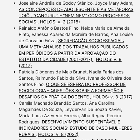
Joselaine Andréia de Godoy Stênico, Joyce Mary Adam,
AS CONCEPÇÕES DE ADOLESCENTE E AS METÁFORAS
“IOIÔ”, “CANGURU” E “NEM NEM” COMO PROCESSOS
SOCIAIS
,
HOLOS: v. 2 (2018)
Reinaldo Antônio Bastos Filho, Neide Maria de Almeida
Pinto, Vanessa Aparecida Moreira de Barros, Ana Louise
de Carvalho Fiúza,
SEGREGAÇÃO SOCIOESPACIAL:
UMA META-ANÁLISE DOS TRABALHOS PUBLICADOS
EM PERIÓDICOS A PARTIR DA APROVAÇÃO DO
ESTATUTO DA CIDADE (2001-2017)
,
HOLOS: v. 8
(2017)
Patrícia Diógenes de Melo Brunet, Nádia Farias dos
Santos, Raimundo Fábio da Silva, Ivanaldo Oliveira dos
Santos Filho,
O QUE SE ESPERA DO PROFESSOR DE
SOCIOLOGIA – QUESTÕES SOBRE A FORMAÇÃO E
DESAFIOS DA PRÁTICA DOCENTE
,
HOLOS: v. 3 (2017)
Camila Machado Brandão Santos, Ana Carolina
Magalhães De Souza, Leydervan De Souza Xavier,
Marta Lucia Azevedo Ferreira, Alba Regina Pereira
Rodrigues,
DESENVOLVIMENTO SUSTENTÁVEL E
INDICADORES SOCIAIS: ESTUDO DE CASO MULHERES
RURAIS
,
HOLOS: v. 8 (2022)