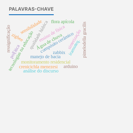
PALAVRAS-CHAVE
sensibilidade
flora apícola
qualidade hídrica
pimelodella gracilis
ensino de física
ressignificação
sinterização
tecnologias na educação
compósito cerâmico
Água de chuva
zigbee
iramuteq.
pol[itica
zabbix
manejo de bacia
monitoramento residencial
arduino
crenicichla menezesi
análise do discurso