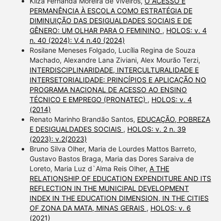
Kilza Fernanda Moreira de Viveiros,
O ACESSO E
PERMANÊNCIA À ESCOLA COMO ESTRATÉGIA DE
DIMINUIÇÃO DAS DESIGUALDADES SOCIAIS E DE
GÊNERO: UM OLHAR PARA O FEMININO
,
HOLOS: v. 4
n. 40 (2024): V.4 n.40 (2024)
Rosilane Meneses Folgado, Lucília Regina de Souza
Machado, Alexandre Lana Ziviani, Alex Mourão Terzi,
INTERDISCIPLINARIDADE, INTERCULTURALIDADE E
INTERSETORIALIDADE: PRINCÍPIOS E APLICAÇÃO NO
PROGRAMA NACIONAL DE ACESSO AO ENSINO
TÉCNICO E EMPREGO (PRONATEC)
,
HOLOS: v. 4
(2014)
Renato Marinho Brandão Santos,
EDUCAÇÃO, POBREZA
E DESIGUALDADES SOCIAIS
,
HOLOS: v. 2 n. 39
(2023): v.2(2023)
Bruno Silva Olher, Maria de Lourdes Mattos Barreto,
Gustavo Bastos Braga, Maria das Dores Saraiva de
Loreto, Maria Luz d`Alma Reis Olher,
A THE
RELATIONSHIP OF EDUCATION EXPENDITURE AND ITS
REFLECTION IN THE MUNICIPAL DEVELOPMENT
INDEX IN THE EDUCATION DIMENSION, IN THE CITIES
OF ZONA DA MATA, MINAS GERAIS
,
HOLOS: v. 6
(2021)