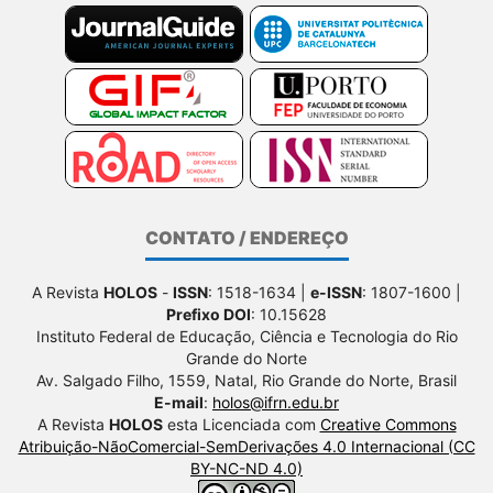
CONTATO / ENDEREÇO
A Revista
HOLOS
-
ISSN
: 1518-1634 |
e-ISSN
: 1807-1600 |
Prefixo DOI
: 10.15628
Instituto Federal de Educação, Ciência e Tecnologia do Rio
Grande do Norte
Av. Salgado Filho, 1559, Natal, Rio Grande do Norte, Brasil
E-mail
:
holos@ifrn.edu.br
A Revista
HOLOS
esta Licenciada com
Creative Commons
Atribuição-NãoComercial-SemDerivações 4.0 Internacional (CC
BY-NC-ND 4.0)