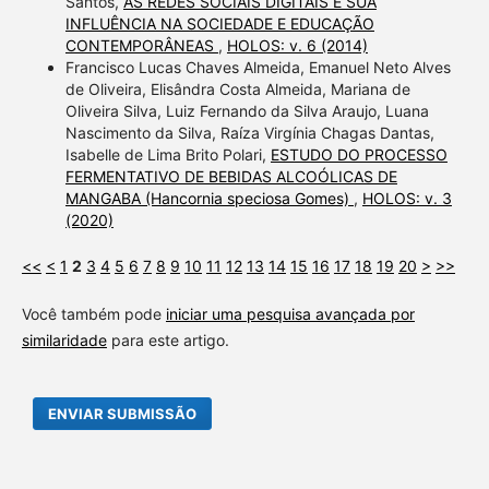
Santos,
AS REDES SOCIAIS DIGITAIS E SUA
INFLUÊNCIA NA SOCIEDADE E EDUCAÇÃO
CONTEMPORÂNEAS
,
HOLOS: v. 6 (2014)
Francisco Lucas Chaves Almeida, Emanuel Neto Alves
de Oliveira, Elisândra Costa Almeida, Mariana de
Oliveira Silva, Luiz Fernando da Silva Araujo, Luana
Nascimento da Silva, Raíza Virgínia Chagas Dantas,
Isabelle de Lima Brito Polari,
ESTUDO DO PROCESSO
FERMENTATIVO DE BEBIDAS ALCOÓLICAS DE
MANGABA (Hancornia speciosa Gomes)
,
HOLOS: v. 3
(2020)
<<
<
1
2
3
4
5
6
7
8
9
10
11
12
13
14
15
16
17
18
19
20
>
>>
Você também pode
iniciar uma pesquisa avançada por
similaridade
para este artigo.
ENVIAR SUBMISSÃO