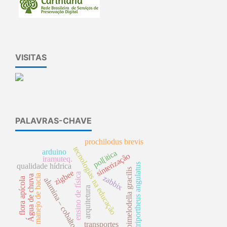
VISITAS
PALAVRAS-CHAVE
prochilodus brevis
tecnologias na educação
arduino
pol[itica
sinterização
iramuteq.
triportheus angulatus
qualidade hídrica
pimelodella gracilis
zigbee
ensino de física
manejo de bacia
Água de chuva
zabbix
alumina – cobalto
flora apícola
arquitetura
transportes