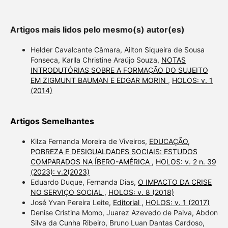
Artigos mais lidos pelo mesmo(s) autor(es)
Helder Cavalcante Câmara, Ailton Siqueira de Sousa
Fonseca, Karlla Christine Araújo Souza,
NOTAS
INTRODUTÓRIAS SOBRE A FORMAÇÃO DO SUJEITO
EM ZIGMUNT BAUMAN E EDGAR MORIN
,
HOLOS: v. 1
(2014)
Artigos Semelhantes
Kilza Fernanda Moreira de Viveiros,
EDUCAÇÃO,
POBREZA E DESIGUALDADES SOCIAIS: ESTUDOS
COMPARADOS NA ÍBERO-AMÉRICA
,
HOLOS: v. 2 n. 39
(2023): v.2(2023)
Eduardo Duque, Fernanda Dias,
O IMPACTO DA CRISE
NO SERVIÇO SOCIAL
,
HOLOS: v. 8 (2018)
José Yvan Pereira Leite,
Editorial
,
HOLOS: v. 1 (2017)
Denise Cristina Momo, Juarez Azevedo de Paiva, Abdon
Silva da Cunha Ribeiro, Bruno Luan Dantas Cardoso,