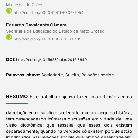
Municipal de Caicó
http://orcid.org/0000-0001-6306-9054
Eduardo Cavalcante Câmara
Secretaria de Educação do Estado de Mato Grosso
http://orcid.org/0000-0003-0930-5196
DOI:
https://doi.org/10.15628/holos.2016.3649
Palavras-chave:
Sociedade, Sujeito, Relações sociais
RESUMO
Este trabalho objetiva fazer uma reflexão acerca
da relação entre sujeito e sociedade, que ao longo da história,
tem desencadeado inúmeras discussões em virtude de uma
visão dicotômica que ressalta que esses dois existem
separadamente, quando na verdade só existem porque estão
imbrincados nas relações sociais que ambos desencadeiam.