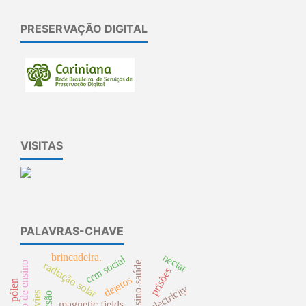
PRESERVAÇÃO DIGITAL
VISITAS
PALAVRAS-CHAVE
néctar
brincadeira.
crm social
instituição de ensino
radiação solar
prisões
dejetos
pólen
electricity
magnetic fields