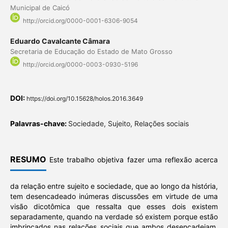
Municipal de Caicó
http://orcid.org/0000-0001-6306-9054
Eduardo Cavalcante Câmara
Secretaria de Educação do Estado de Mato Grosso
http://orcid.org/0000-0003-0930-5196
DOI:
https://doi.org/10.15628/holos.2016.3649
Palavras-chave:
Sociedade, Sujeito, Relações sociais
RESUMO
Este trabalho objetiva fazer uma reflexão acerca
da relação entre sujeito e sociedade, que ao longo da história,
tem desencadeado inúmeras discussões em virtude de uma
visão dicotômica que ressalta que esses dois existem
separadamente, quando na verdade só existem porque estão
imbrincados nas relações sociais que ambos desencadeiam.