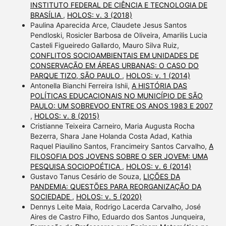
INSTITUTO FEDERAL DE CIÊNCIA E TECNOLOGIA DE
BRASÍLIA
,
HOLOS: v. 3 (2018)
Paulina Aparecida Arce, Claudete Jesus Santos
Pendloski, Rosicler Barbosa de Oliveira, Amarilis Lucia
Casteli Figueiredo Gallardo, Mauro Silva Ruiz,
CONFLITOS SOCIOAMBIENTAIS EM UNIDADES DE
CONSERVAÇÃO EM ÁREAS URBANAS: O CASO DO
PARQUE TIZO, SÃO PAULO
,
HOLOS: v. 1 (2014)
Antonella Bianchi Ferreira Ishii,
A HISTÓRIA DAS
POLÍTICAS EDUCACIONAIS NO MUNICÍPIO DE SÃO
PAULO: UM SOBREVOO ENTRE OS ANOS 1983 E 2007
,
HOLOS: v. 8 (2015)
Cristianne Teixeira Carneiro, Maria Augusta Rocha
Bezerra, Shara Jane Holanda Costa Adad, Kathia
Raquel Piauilino Santos, Francimeiry Santos Carvalho,
A
FILOSOFIA DOS JOVENS SOBRE O SER JOVEM: UMA
PESQUISA SOCIOPOÉTICA
,
HOLOS: v. 6 (2014)
Gustavo Tanus Cesário de Souza,
LIÇÕES DA
PANDEMIA: QUESTÕES PARA REORGANIZAÇÃO DA
SOCIEDADE
,
HOLOS: v. 5 (2020)
Dennys Leite Maia, Rodrigo Lacerda Carvalho, José
Aires de Castro Filho, Eduardo dos Santos Junqueira,