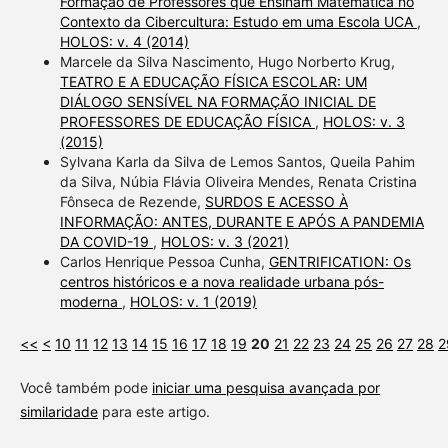
Formação de Professores que Ensinam Matemática no
Contexto da Cibercultura: Estudo em uma Escola UCA
,
HOLOS: v. 4 (2014)
Marcele da Silva Nascimento, Hugo Norberto Krug,
TEATRO E A EDUCAÇÃO FÍSICA ESCOLAR: UM
DIÁLOGO SENSÍVEL NA FORMAÇÃO INICIAL DE
PROFESSORES DE EDUCAÇÃO FÍSICA
,
HOLOS: v. 3
(2015)
Sylvana Karla da Silva de Lemos Santos, Queila Pahim
da Silva, Núbia Flávia Oliveira Mendes, Renata Cristina
Fônseca de Rezende,
SURDOS E ACESSO À
INFORMAÇÃO: ANTES, DURANTE E APÓS A PANDEMIA
DA COVID-19
,
HOLOS: v. 3 (2021)
Carlos Henrique Pessoa Cunha,
GENTRIFICATION: Os
centros históricos e a nova realidade urbana pós-
moderna
,
HOLOS: v. 1 (2019)
<<
<
10
11
12
13
14
15
16
17
18
19
20
21
22
23
24
25
26
27
28
2
Você também pode
iniciar uma pesquisa avançada por
similaridade
para este artigo.