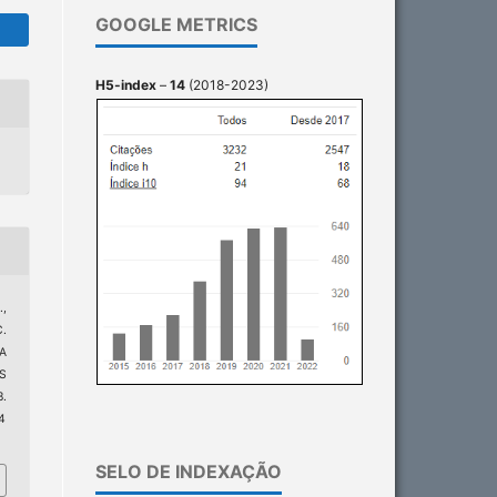
GOOGLE METRICS
H5-index
–
14
(2018-2023)
.,
.
A
S
.
4
SELO DE INDEXAÇÃO