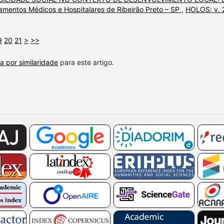
pamentos Médicos e Hospitalares de Ribeirão Preto – SP
,
HOLOS: v. 
9
20
21
>
>>
a por similaridade
para este artigo.