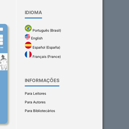
IDIOMA
Português (Brasil)
English
Español (España)
Français (France)
INFORMAÇÕES
Para Leitores
Para Autores
Para Bibliotecários