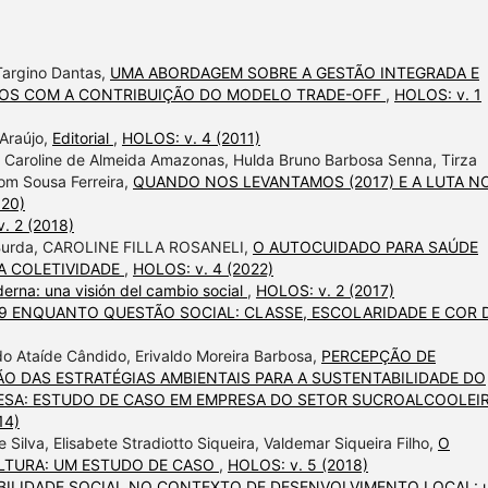
Targino Dantas,
UMA ABORDAGEM SOBRE A GESTÃO INTEGRADA E
IROS COM A CONTRIBUIÇÃO DO MODELO TRADE-OFF
,
HOLOS: v. 1
 Araújo,
Editorial
,
HOLOS: v. 4 (2011)
Caroline de Almeida Amazonas, Hulda Bruno Barbosa Senna, Tirza
som Sousa Ferreira,
QUANDO NOS LEVANTAMOS (2017) E A LUTA N
020)
. 2 (2018)
l Burda, CAROLINE FILLA ROSANELI,
O AUTOCUIDADO PARA SAÚDE
A COLETIVIDADE
,
HOLOS: v. 4 (2022)
erna: una visión del cambio social
,
HOLOS: v. 2 (2017)
19 ENQUANTO QUESTÃO SOCIAL: CLASSE, ESCOLARIDADE E COR 
o Ataíde Cândido, Erivaldo Moreira Barbosa,
PERCEPÇÃO DE
O DAS ESTRATÉGIAS AMBIENTAIS PARA A SUSTENTABILIDADE DO
RESA: ESTUDO DE CASO EM EMPRESA DO SETOR SUCROALCOOLEI
14)
Silva, Elisabete Stradiotto Siqueira, Valdemar Siqueira Filho,
O
LTURA: UM ESTUDO DE CASO
,
HOLOS: v. 5 (2018)
ILIDADE SOCIAL NO CONTEXTO DE DESENVOLVIMENTO LOCAL: 