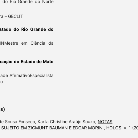
do do Rio Grande do Norte
ra – GECLIT
stado do Rio Grande do
TINMestre em Ciência da
ucação do Estado de Mato
ade AfirmativoEspecialista
vo
es)
de Sousa Fonseca, Karlla Christine Araújo Souza,
NOTAS
 SUJEITO EM ZIGMUNT BAUMAN E EDGAR MORIN
,
HOLOS: v. 1 (2