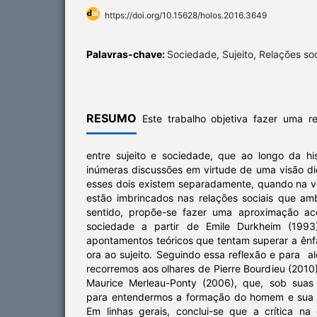
https://doi.org/10.15628/holos.2016.3649
Palavras-chave:
Sociedade, Sujeito, Relações soc
RESUMO
Este trabalho objetiva fazer uma re
entre sujeito e sociedade, que ao longo da h
inúmeras discussões em virtude de uma visão di
esses dois existem separadamente, quando na 
estão imbrincados nas relações sociais que a
sentido, propõe-se fazer uma aproximação a
sociedade a partir de Emile Durkheim (199
apontamentos teóricos que tentam superar a ênf
ora ao sujeito. Seguindo essa reflexão e para a
recorremos aos olhares de Pierre Bourdieu (2010)
Maurice Merleau-Ponty (2006), que, sob suas 
para entendermos a formação do homem e sua 
Em linhas gerais, conclui-se que a crítica n