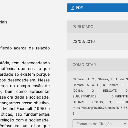
PDF
iais
PUBLICADO
23/06/2016
flexão acerca da relação
istória, tem desencadeado
COMO CITAR
cotômica que ressalta que
verdade só existem porque
mbos desencadeiam. Nesse
Câmara, H. C., Oliveira, F. A. de S
cerca da compreensão de
Câmara, A. A. C., & Câmara, E. C
3), bem como apresentar
(2016). O RESGATE D
ase ora dada a sociedade,
SUBJETIVIDADE: DIFERENTE
lcançarmos nosso objetivo,
OLHARES.
HOLOS
,
3
, 305–318
, Michel Foucault (1995) e
https://doi.org/10.15628/holos.2016.36
óticas, são fundamentais
9
relação com a sociedade.
Fomatos de Citação
a ênfase em um olhar que