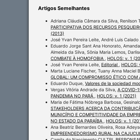
Artigos Semelhantes
Adriana Cláudia Câmara da Silva, Renilson 
PARTICIPATIVA DOS RECURSOS PESQUE
(2013)
José Yvan Pereira Leite, André Luis Calado
Eduardo Jorge Sant Ana Honorato, Amanda 
Almeida da Silva, Sônia Maria Lemos, Darli
COMBATE À HOMOFOBIA
,
HOLOS: v. 1 (2
José Yvan Pereira Leite,
Editorial
,
HOLOS: v
Marta Luciane Fischer, Tuany Anna Macie
GLOBAL: UM COMPROMISSO ÉTICO COM 
Eduardo Duque,
Valores de la sociedad mod
Vergas Vitória Andrade da Silva,
A COVID-
PANDEMIA NO PARÁ
,
HOLOS: v. 1 (2021)
Maria de Fátima Nóbrega Barbosa, Gesinald
STAKEHOLDERS ACERCA DA CONTRIBUIÇÃ
MUNICÍPIO E COMPETITIVIDADE DA EMP
NO ESTADO DA PARAÍBA
,
HOLOS: v. 1 (20
Ana Beatriz Bernardes Oliveira, Rosa Adeyse 
EMPREENDEDORISMO RURAL NA CAJUCU
Camila do Nascimento CULTRI,
RESPONSAB