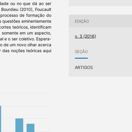
iedade ou no que dá ao ser
 Bourdieu (2010), Foucault
 processo de formação do
as questões eminentemente
EDIÇÃO
ortes teóricos, identificam
da somente em um aspecto,
v. 3 (2016)
al e o ser coletivo. Espera-
ção de um novo olhar acerca
r das noções teóricas aqui
SEÇÃO
ARTIGOS