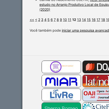
estudo no Arranjo Produtivo Local de Equi
(2020)
<<
<
2
3
4
5
6
7
8
9
10
11
12
13
14
15
16
17
18
1
Você também pode
iniciar uma pesquisa avançad