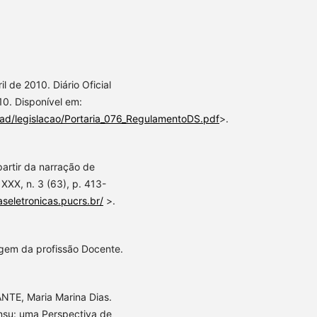
 de 2010. Diário Oficial
10. Disponível em:
oad/legislacao/Portaria_076_RegulamentoDS.pdf
>.
partir da narração de
 XXX, n. 3 (63), p. 413-
taseletronicas.pucrs.br/
>.
agem da profissão Docente.
NTE, Maria Marina Dias.
nsu: uma Perspectiva de