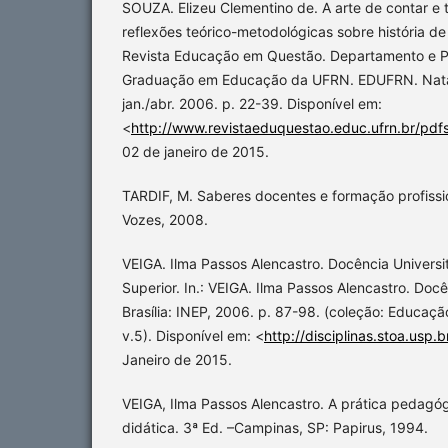
SOUZA. Elizeu Clementino de. A arte de contar e t
reflexões teórico-metodológicas sobre história d
Revista Educação em Questão. Departamento e 
Graduação em Educação da UFRN. EDUFRN. Natal |
jan./abr. 2006. p. 22-39. Disponível em:
<
http://www.revistaeduquestao.educ.ufrn.br/pdf
02 de janeiro de 2015.
TARDIF, M. Saberes docentes e formação profission
Vozes, 2008.
VEIGA. Ilma Passos Alencastro. Docência Universi
Superior. In.: VEIGA. Ilma Passos Alencastro. Docê
Brasília: INEP, 2006. p. 87-98. (coleção: Educaç
v.5). Disponível em: <
http://disciplinas.stoa.usp.b
Janeiro de 2015.
VEIGA, Ilma Passos Alencastro. A prática pedagó
didática. 3ª Ed. –Campinas, SP: Papirus, 1994.