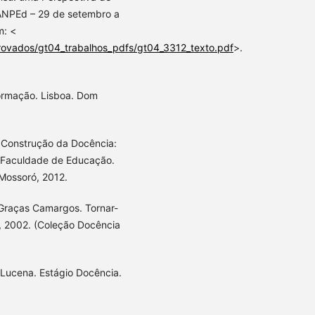
ANPEd – 29 de setembro a
m: <
provados/gt04_trabalhos_pdfs/gt04_3312_texto.pdf
>.
formação. Lisboa. Dom
 Construção da Docência:
. Faculdade de Educação.
Mossoró, 2012.
Graças Camargos. Tornar-
z, 2002. (Coleção Docência
Lucena. Estágio Docência.