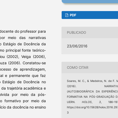
PDF
l docente do professor para
PUBLICADO
 por meio das narrativas
do Estágio de Docência da
23/06/2016
principal fonte teórico-
ou (2002), Veiga (2006),
ouza (2006). Constatou-se
COMO CITAR
ocesso de aprendizagem,
cial e permanente que faz
Soares, M. C., & Medeiros, N. de F. 
do Estágio de Docência no
(2016). NARRATIV
 da trajetória acadêmica e
(AUTO)BIOGRÁFICA DA EXPERIÊNCI
nvolvida por meio da pós-
FORMATIVA NA PÓS-GRADUAÇÃO D
o formativo por meio da
UERN.
HOLOS
,
3
, 186–197
ício da docência no ensino
https://doi.org/10.15628/holos.2016.29
3