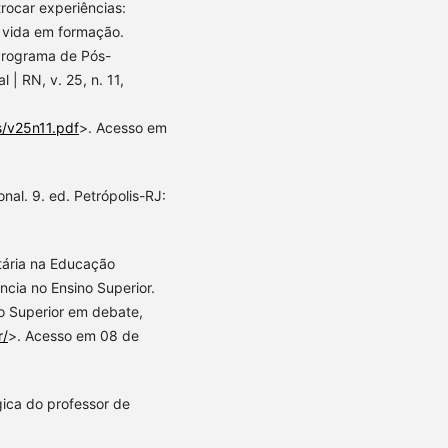
rocar experiências:
e vida em formação.
Programa de Pós-
 RN, v. 25, n. 11,
s/v25n11.pdf
>. Acesso em
al. 9. ed. Petrópolis-RJ:
tária na Educação
ncia no Ensino Superior.
ão Superior em debate,
r/
>. Acesso em 08 de
gica do professor de