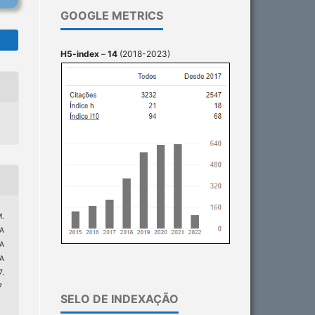
GOOGLE METRICS
H5-index
–
14
(2018-2023)
M.
A
A
A
.
7
SELO DE INDEXAÇÃO