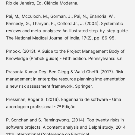
Rio de Janeiro, Ed. Ciência Moderna.
Pai, M., Mcculoch, M., Gorman, J., Pai, N., Enanoria, W.,
Kennedy, G., Tharyan, P., Colford Jr., J. (2004). Systematic
reviews and meta-analyses: An illustrated step-by-step guide.
The National Medical Journal of India, 17(2), pp: 86-95.
Pmbok. (2013). A Guide to the Project Management Body of
Knowledge (Pmbok guide) - Fifth edition. Pennsylvania: s.n.
Prasanta Kumar Dey, Ben Clegg & Walid Cheffi. (2017). Risk
management in enterprise resource planning implementation:
a new risk assessment framework. Springer.
Pressman, Roger S. (2016). Engenharia de software - Uma
abordagem profissional - 7ª Edição.
P. Sonchan and S. Ramingwong. (2014). Top twenty risks in
software projects: A content analysis and Delphi study, 2014
11th International Conference on Electrical