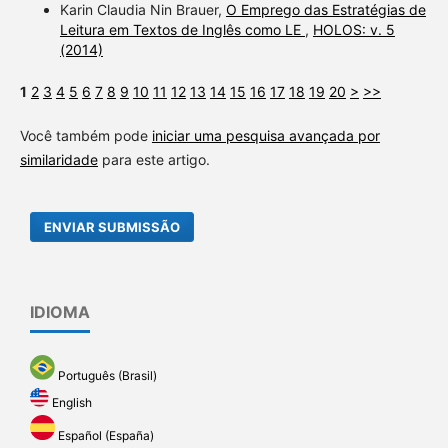
Karin Claudia Nin Brauer,
O Emprego das Estratégias de
Leitura em Textos de Inglês como LE
,
HOLOS: v. 5
(2014)
1
2
3
4
5
6
7
8
9
10
11
12
13
14
15
16
17
18
19
20
>
>>
Você também pode
iniciar uma pesquisa avançada por
similaridade
para este artigo.
ENVIAR SUBMISSÃO
IDIOMA
Português (Brasil)
English
Español (España)