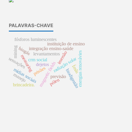
PALAVRAS-CHAVE
fósforos luminescentes
instituição de ensino
mining
biogás
integração ensino-saúde
imersão
energias renovávies
levantamentos
measuring
sensações
radiação solar
crm social
magnetic fields
dejetos
Ímãs
prisões
mídias sociais
biodigestão
manejo
previsão
pólen
brincadeira.