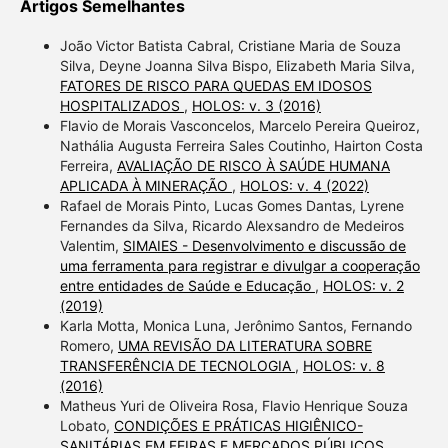
Artigos Semelhantes
João Victor Batista Cabral, Cristiane Maria de Souza
Silva, Deyne Joanna Silva Bispo, Elizabeth Maria Silva,
FATORES DE RISCO PARA QUEDAS EM IDOSOS
HOSPITALIZADOS
,
HOLOS: v. 3 (2016)
Flavio de Morais Vasconcelos, Marcelo Pereira Queiroz,
Nathália Augusta Ferreira Sales Coutinho, Hairton Costa
Ferreira,
AVALIAÇÃO DE RISCO À SAÚDE HUMANA
APLICADA À MINERAÇÃO
,
HOLOS: v. 4 (2022)
Rafael de Morais Pinto, Lucas Gomes Dantas, Lyrene
Fernandes da Silva, Ricardo Alexsandro de Medeiros
Valentim,
SIMAIES - Desenvolvimento e discussão de
uma ferramenta para registrar e divulgar a cooperação
entre entidades de Saúde e Educação
,
HOLOS: v. 2
(2019)
Karla Motta, Monica Luna, Jerônimo Santos, Fernando
Romero,
UMA REVISÃO DA LITERATURA SOBRE
TRANSFERÊNCIA DE TECNOLOGIA
,
HOLOS: v. 8
(2016)
Matheus Yuri de Oliveira Rosa, Flavio Henrique Souza
Lobato,
CONDIÇÕES E PRÁTICAS HIGIÊNICO-
SANITÁRIAS EM FEIRAS E MERCADOS PÚBLICOS