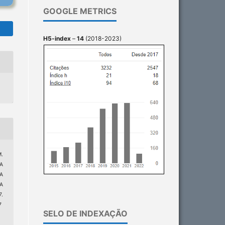
GOOGLE METRICS
H5-index
–
14
(2018-2023)
M.
A
A
A
.
7
SELO DE INDEXAÇÃO