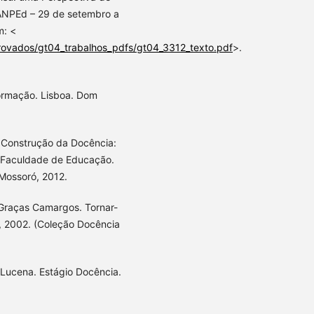
ANPEd – 29 de setembro a
m: <
provados/gt04_trabalhos_pdfs/gt04_3312_texto.pdf
>.
formação. Lisboa. Dom
 Construção da Docência:
. Faculdade de Educação.
Mossoró, 2012.
Graças Camargos. Tornar-
z, 2002. (Coleção Docência
Lucena. Estágio Docência.