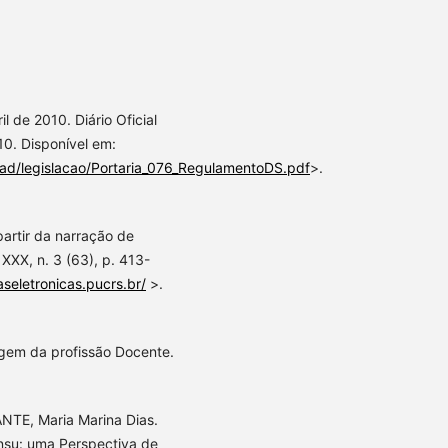
 de 2010. Diário Oficial
10. Disponível em:
oad/legislacao/Portaria_076_RegulamentoDS.pdf
>.
partir da narração de
 XXX, n. 3 (63), p. 413-
taseletronicas.pucrs.br/
>.
agem da profissão Docente.
NTE, Maria Marina Dias.
nsu: uma Perspectiva de