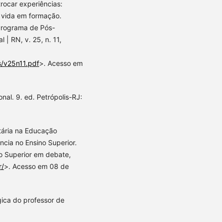
rocar experiências:
e vida em formação.
Programa de Pós-
 RN, v. 25, n. 11,
s/v25n11.pdf
>. Acesso em
al. 9. ed. Petrópolis-RJ:
tária na Educação
ncia no Ensino Superior.
ão Superior em debate,
r/
>. Acesso em 08 de
gica do professor de