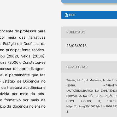
PDF
l docente do professor para
PUBLICADO
 por meio das narrativas
do Estágio de Docência da
23/06/2016
principal fonte teórico-
ou (2002), Veiga (2006),
ouza (2006). Constatou-se
COMO CITAR
ocesso de aprendizagem,
cial e permanente que faz
Soares, M. C., & Medeiros, N. de F. 
do Estágio de Docência no
(2016). NARRATIV
 da trajetória acadêmica e
(AUTO)BIOGRÁFICA DA EXPERIÊNCI
nvolvida por meio da pós-
FORMATIVA NA PÓS-GRADUAÇÃO D
o formativo por meio da
UERN.
HOLOS
,
3
, 186–197
ício da docência no ensino
https://doi.org/10.15628/holos.2016.29
3