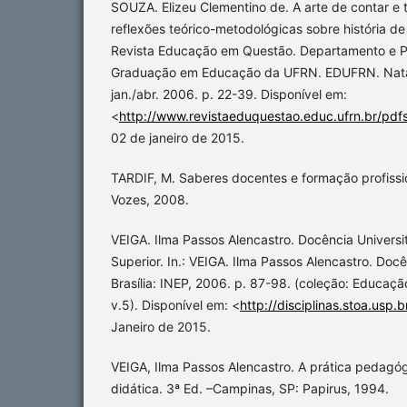
SOUZA. Elizeu Clementino de. A arte de contar e t
reflexões teórico-metodológicas sobre história d
Revista Educação em Questão. Departamento e 
Graduação em Educação da UFRN. EDUFRN. Natal |
jan./abr. 2006. p. 22-39. Disponível em:
<
http://www.revistaeduquestao.educ.ufrn.br/pdf
02 de janeiro de 2015.
TARDIF, M. Saberes docentes e formação profission
Vozes, 2008.
VEIGA. Ilma Passos Alencastro. Docência Universi
Superior. In.: VEIGA. Ilma Passos Alencastro. Docê
Brasília: INEP, 2006. p. 87-98. (coleção: Educaç
v.5). Disponível em: <
http://disciplinas.stoa.usp.b
Janeiro de 2015.
VEIGA, Ilma Passos Alencastro. A prática pedagó
didática. 3ª Ed. –Campinas, SP: Papirus, 1994.