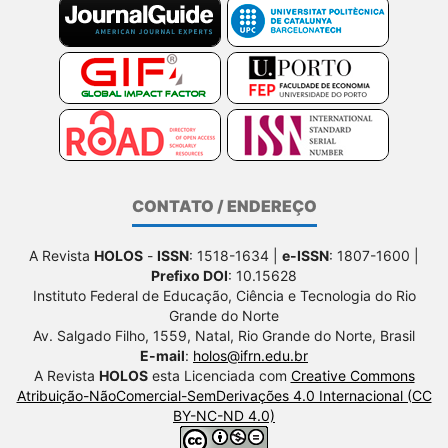
CONTATO / ENDEREÇO
A Revista
HOLOS
-
ISSN
: 1518-1634 |
e-ISSN
: 1807-1600 |
Prefixo DOI
: 10.15628
Instituto Federal de Educação, Ciência e Tecnologia do Rio
Grande do Norte
Av. Salgado Filho, 1559, Natal, Rio Grande do Norte, Brasil
E-mail
:
holos@ifrn.edu.br
A Revista
HOLOS
esta Licenciada com
Creative Commons
Atribuição-NãoComercial-SemDerivações 4.0 Internacional (CC
BY-NC-ND 4.0)