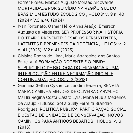
Forner Flores, Marcos Augusto Moraes Arcoverde,
MORTALIDADE POR SUICÍDIO NA REGIÃO SUL DO
BRASIL: UM ESTUDO ECOLÓGICO
,
HOLOS: v. 3 n. 40
(2024): V.3 n.40 (2024)
Ivan Fortunato, Osmar Hélio Alves Araújo, Emerson
Augusto de Medeiros,
SER PROFESSOR NA HISTÓRIA
DO TEMPO PRESENTE: DESAFIOS PERSISTENTES,
LATENTES E PREMENTES DA DOCÊNCIA
,
HOLOS: v. 2
n. 41 (2025): V.2 n.41 (2025)
Gislaine Rocha de Lima, Maria Aparecida dos Santos
Ferreira,
A FORMAÇÃO DOCENTE E O PIBID-
SUBPROJETO DE BIOLOGIA DO IFRN/MACAU: UMA
INTERLOCUÇÃO ENTRE A FORMAÇÃO INICIAL E
CONTINUADA
,
HOLOS: v. 2 (2018)
Giannina Settimi Cysneiros Landim Bezerra, RENATA
MARIA CAMINHA MENDES DE OLIVEIRA CARVALHO,
Marília Regina Costa Castro Lyra, Maria Núbia Medeiros
de Araújo Frutuoso, Sofia Suely Ferreira Brandão
Rodrigues,
POLÍTICA PÚBLICA, PARTICIPAÇÃO SOCIAL
E GESTÃO DE UNIDADES DE CONSERVAÇÃO: NOVOS
CAMINHOS PARA ANTIGOS DESAFIOS
,
HOLOS: v. 6
(2018)
EDJAN DE CASTRO SOUZA, Raquel Aline Pessoa