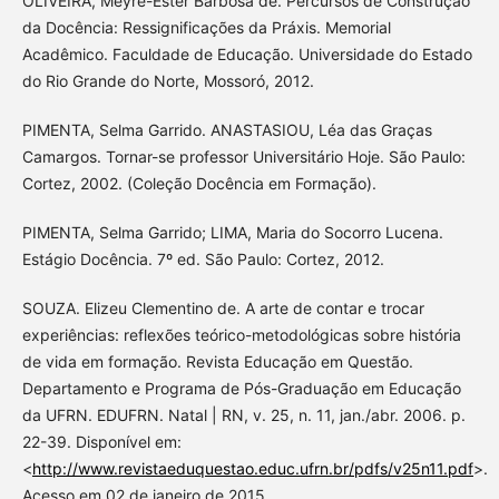
OLIVEIRA, Meyre-Ester Barbosa de. Percursos de Construção
da Docência: Ressignificações da Práxis. Memorial
Acadêmico. Faculdade de Educação. Universidade do Estado
do Rio Grande do Norte, Mossoró, 2012.
PIMENTA, Selma Garrido. ANASTASIOU, Léa das Graças
Camargos. Tornar-se professor Universitário Hoje. São Paulo:
Cortez, 2002. (Coleção Docência em Formação).
PIMENTA, Selma Garrido; LIMA, Maria do Socorro Lucena.
Estágio Docência. 7º ed. São Paulo: Cortez, 2012.
SOUZA. Elizeu Clementino de. A arte de contar e trocar
experiências: reflexões teórico-metodológicas sobre história
de vida em formação. Revista Educação em Questão.
Departamento e Programa de Pós-Graduação em Educação
da UFRN. EDUFRN. Natal | RN, v. 25, n. 11, jan./abr. 2006. p.
22-39. Disponível em:
<
http://www.revistaeduquestao.educ.ufrn.br/pdfs/v25n11.pdf
>.
Acesso em 02 de janeiro de 2015.