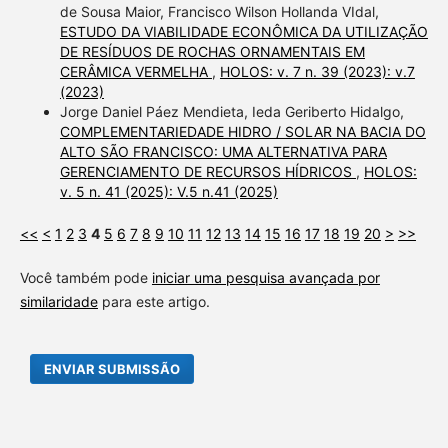
de Sousa Maior, Francisco Wilson Hollanda VIdal,
ESTUDO DA VIABILIDADE ECONÔMICA DA UTILIZAÇÃO
DE RESÍDUOS DE ROCHAS ORNAMENTAIS EM
CERÂMICA VERMELHA
,
HOLOS: v. 7 n. 39 (2023): v.7
(2023)
Jorge Daniel Páez Mendieta, Ieda Geriberto Hidalgo,
COMPLEMENTARIEDADE HIDRO / SOLAR NA BACIA DO
ALTO SÃO FRANCISCO: UMA ALTERNATIVA PARA
GERENCIAMENTO DE RECURSOS HÍDRICOS
,
HOLOS:
v. 5 n. 41 (2025): V.5 n.41 (2025)
<<
<
1
2
3
4
5
6
7
8
9
10
11
12
13
14
15
16
17
18
19
20
>
>>
Você também pode
iniciar uma pesquisa avançada por
similaridade
para este artigo.
ENVIAR SUBMISSÃO