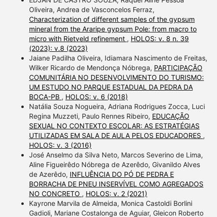
Oliveira, Andrea de Vasconcelos Ferraz,
Characterization of different samples of the gypsum
mineral from the Araripe gypsum Pole: from macro to
micro with Rietveld refinement
,
HOLOS: v. 8 n. 39
(2023): v.8 (2023)
Jaiane Padilha Oliveira, Idiamara Nascimento de Freitas,
Wilker Ricardo de Mendonça Nóbrega,
PARTICIPAÇÃO
COMUNITÁRIA NO DESENVOLVIMENTO DO TURISMO:
UM ESTUDO NO PARQUE ESTADUAL DA PEDRA DA
BOCA-PB
,
HOLOS: v. 6 (2018)
Natália Souza Nogueira, Adriana Rodrigues Zocca, Luci
Regina Muzzeti, Paulo Rennes Ribeiro,
EDUCAÇÃO
SEXUAL NO CONTEXTO ESCOLAR: AS ESTRATÉGIAS
UTILIZADAS EM SALA DE AULA PELOS EDUCADORES
,
HOLOS: v. 3 (2016)
José Anselmo da Silva Neto, Marcos Severino de Lima,
Aline Figueirêdo Nóbrega de Azerêdo, Givanildo Alves
de Azerêdo,
INFLUÊNCIA DO PÓ DE PEDRA E
BORRACHA DE PNEU INSERVÍVEL COMO AGREGADOS
NO CONCRETO
,
HOLOS: v. 2 (2021)
Kayrone Marvila de Almeida, Monica Castoldi Borlini
Gadioli, Mariane Costalonga de Aguiar, Gleicon Roberto