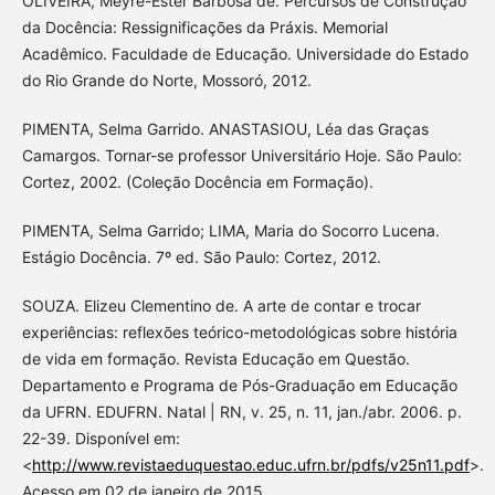
OLIVEIRA, Meyre-Ester Barbosa de. Percursos de Construção
da Docência: Ressignificações da Práxis. Memorial
Acadêmico. Faculdade de Educação. Universidade do Estado
do Rio Grande do Norte, Mossoró, 2012.
PIMENTA, Selma Garrido. ANASTASIOU, Léa das Graças
Camargos. Tornar-se professor Universitário Hoje. São Paulo:
Cortez, 2002. (Coleção Docência em Formação).
PIMENTA, Selma Garrido; LIMA, Maria do Socorro Lucena.
Estágio Docência. 7º ed. São Paulo: Cortez, 2012.
SOUZA. Elizeu Clementino de. A arte de contar e trocar
experiências: reflexões teórico-metodológicas sobre história
de vida em formação. Revista Educação em Questão.
Departamento e Programa de Pós-Graduação em Educação
da UFRN. EDUFRN. Natal | RN, v. 25, n. 11, jan./abr. 2006. p.
22-39. Disponível em:
<
http://www.revistaeduquestao.educ.ufrn.br/pdfs/v25n11.pdf
>.
Acesso em 02 de janeiro de 2015.