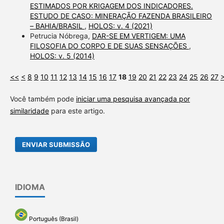
ESTIMADOS POR KRIGAGEM DOS INDICADORES.
ESTUDO DE CASO: MINERAÇÃO FAZENDA BRASILEIRO
– BAHIA/BRASIL
,
HOLOS: v. 4 (2021)
Petrucia Nóbrega,
DAR-SE EM VERTIGEM: UMA
FILOSOFIA DO CORPO E DE SUAS SENSAÇÕES
,
HOLOS: v. 5 (2014)
<<
<
8
9
10
11
12
13
14
15
16
17
18
19
20
21
22
23
24
25
26
27
Você também pode
iniciar uma pesquisa avançada por
similaridade
para este artigo.
ENVIAR SUBMISSÃO
IDIOMA
Português (Brasil)