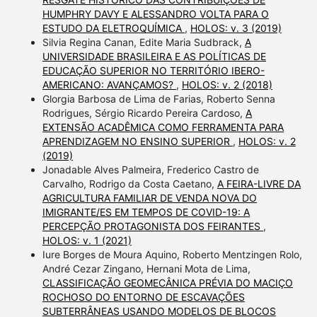
HUMPHRY DAVY E ALESSANDRO VOLTA PARA O
ESTUDO DA ELETROQUÍMICA
,
HOLOS: v. 3 (2019)
Silvia Regina Canan, Edite Maria Sudbrack,
A
UNIVERSIDADE BRASILEIRA E AS POLÍTICAS DE
EDUCAÇÃO SUPERIOR NO TERRITÓRIO IBERO-
AMERICANO: AVANÇAMOS?
,
HOLOS: v. 2 (2018)
Glorgia Barbosa de Lima de Farias, Roberto Senna
Rodrigues, Sérgio Ricardo Pereira Cardoso,
A
EXTENSÃO ACADÊMICA COMO FERRAMENTA PARA
APRENDIZAGEM NO ENSINO SUPERIOR
,
HOLOS: v. 2
(2019)
Jonadable Alves Palmeira, Frederico Castro de
Carvalho, Rodrigo da Costa Caetano,
A FEIRA-LIVRE DA
AGRICULTURA FAMILIAR DE VENDA NOVA DO
IMIGRANTE/ES EM TEMPOS DE COVID-19: A
PERCEPÇÃO PROTAGONISTA DOS FEIRANTES
,
HOLOS: v. 1 (2021)
Iure Borges de Moura Aquino, Roberto Mentzingen Rolo,
André Cezar Zingano, Hernani Mota de Lima,
CLASSIFICAÇÃO GEOMECÂNICA PRÉVIA DO MACIÇO
ROCHOSO DO ENTORNO DE ESCAVAÇÕES
SUBTERRÂNEAS USANDO MODELOS DE BLOCOS