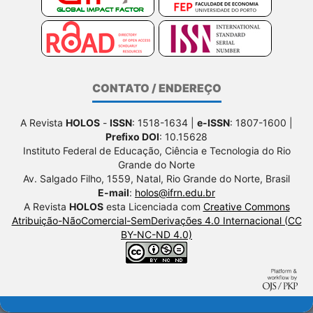
CONTATO / ENDEREÇO
A Revista
HOLOS
-
ISSN
: 1518-1634 |
e-ISSN
: 1807-1600 |
Prefixo DOI
: 10.15628
Instituto Federal de Educação, Ciência e Tecnologia do Rio
Grande do Norte
Av. Salgado Filho, 1559, Natal, Rio Grande do Norte, Brasil
E-mail
:
holos@ifrn.edu.br
A Revista
HOLOS
esta Licenciada com
Creative Commons
Atribuição-NãoComercial-SemDerivações 4.0 Internacional (CC
BY-NC-ND 4.0)