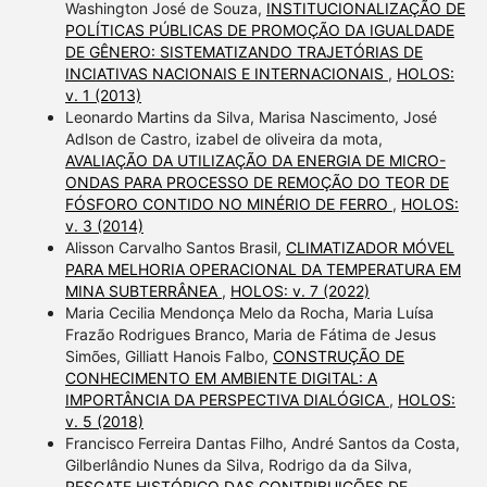
Washington José de Souza,
INSTITUCIONALIZAÇÃO DE
POLÍTICAS PÚBLICAS DE PROMOÇÃO DA IGUALDADE
DE GÊNERO: SISTEMATIZANDO TRAJETÓRIAS DE
INCIATIVAS NACIONAIS E INTERNACIONAIS
,
HOLOS:
v. 1 (2013)
Leonardo Martins da Silva, Marisa Nascimento, José
Adlson de Castro, izabel de oliveira da mota,
AVALIAÇÃO DA UTILIZAÇÃO DA ENERGIA DE MICRO-
ONDAS PARA PROCESSO DE REMOÇÃO DO TEOR DE
FÓSFORO CONTIDO NO MINÉRIO DE FERRO
,
HOLOS:
v. 3 (2014)
Alisson Carvalho Santos Brasil,
CLIMATIZADOR MÓVEL
PARA MELHORIA OPERACIONAL DA TEMPERATURA EM
MINA SUBTERRÂNEA
,
HOLOS: v. 7 (2022)
Maria Cecilia Mendonça Melo da Rocha, Maria Luísa
Frazão Rodrigues Branco, Maria de Fátima de Jesus
Simões, Gilliatt Hanois Falbo,
CONSTRUÇÃO DE
CONHECIMENTO EM AMBIENTE DIGITAL: A
IMPORTÂNCIA DA PERSPECTIVA DIALÓGICA
,
HOLOS:
v. 5 (2018)
Francisco Ferreira Dantas Filho, André Santos da Costa,
Gilberlândio Nunes da Silva, Rodrigo da da Silva,
RESGATE HISTÓRICO DAS CONTRIBUIÇÕES DE