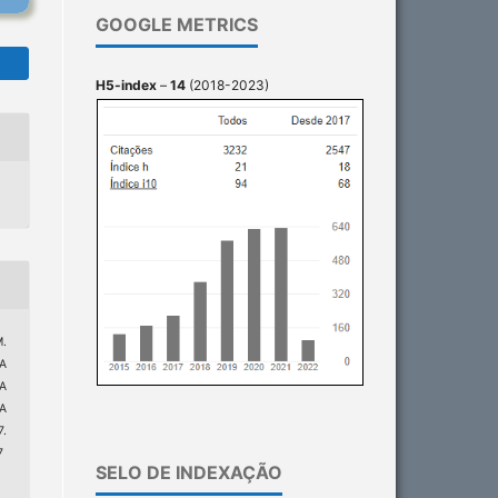
GOOGLE METRICS
H5-index
–
14
(2018-2023)
M.
A
A
A
.
7
SELO DE INDEXAÇÃO