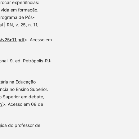
rocar experiências:
e vida em formação.
Programa de Pós-
 RN, v. 25, n. 11,
s/v25n11.pdf
>. Acesso em
al. 9. ed. Petrópolis-RJ:
tária na Educação
ncia no Ensino Superior.
ão Superior em debate,
r/
>. Acesso em 08 de
gica do professor de