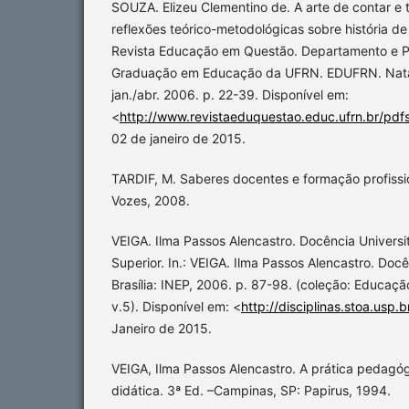
SOUZA. Elizeu Clementino de. A arte de contar e t
reflexões teórico-metodológicas sobre história d
Revista Educação em Questão. Departamento e 
Graduação em Educação da UFRN. EDUFRN. Natal |
jan./abr. 2006. p. 22-39. Disponível em:
<
http://www.revistaeduquestao.educ.ufrn.br/pdf
02 de janeiro de 2015.
TARDIF, M. Saberes docentes e formação profission
Vozes, 2008.
VEIGA. Ilma Passos Alencastro. Docência Universi
Superior. In.: VEIGA. Ilma Passos Alencastro. Docê
Brasília: INEP, 2006. p. 87-98. (coleção: Educaç
v.5). Disponível em: <
http://disciplinas.stoa.usp.b
Janeiro de 2015.
VEIGA, Ilma Passos Alencastro. A prática pedagó
didática. 3ª Ed. –Campinas, SP: Papirus, 1994.