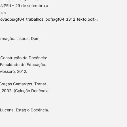
ANPEd – 29 de setembro a
m: <
provados/gt04_trabalhos_pdfs/gt04_3312_texto.pdf
>.
formação. Lisboa. Dom
 Construção da Docência:
. Faculdade de Educação.
Mossoró, 2012.
Graças Camargos. Tornar-
z, 2002. (Coleção Docência
Lucena. Estágio Docência.