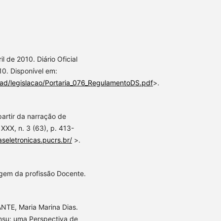
 de 2010. Diário Oficial
10. Disponível em:
oad/legislacao/Portaria_076_RegulamentoDS.pdf
>.
partir da narração de
 XXX, n. 3 (63), p. 413-
taseletronicas.pucrs.br/
>.
agem da profissão Docente.
NTE, Maria Marina Dias.
nsu: uma Perspectiva de