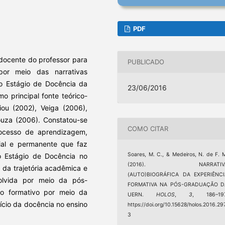
PDF
l docente do professor para
PUBLICADO
 por meio das narrativas
do Estágio de Docência da
23/06/2016
principal fonte teórico-
ou (2002), Veiga (2006),
ouza (2006). Constatou-se
COMO CITAR
ocesso de aprendizagem,
cial e permanente que faz
Soares, M. C., & Medeiros, N. de F. 
do Estágio de Docência no
(2016). NARRATIV
 da trajetória acadêmica e
(AUTO)BIOGRÁFICA DA EXPERIÊNCI
nvolvida por meio da pós-
FORMATIVA NA PÓS-GRADUAÇÃO D
o formativo por meio da
UERN.
HOLOS
,
3
, 186–197
ício da docência no ensino
https://doi.org/10.15628/holos.2016.29
3