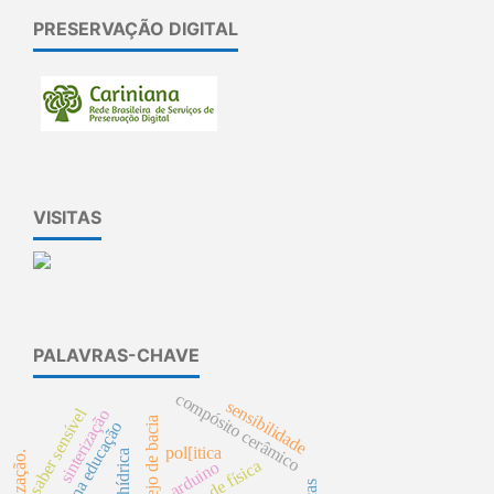
PRESERVAÇÃO DIGITAL
VISITAS
PALAVRAS-CHAVE
compósito cerâmico
sensibilidade
saber sensível
sinterização
manejo de bacia
pol[itica
polinização.
ensino de física
arduino