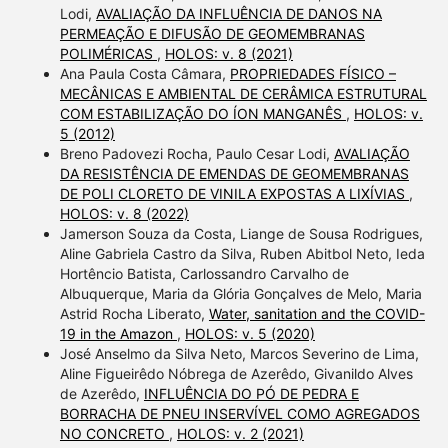
Lodi,
AVALIAÇÃO DA INFLUÊNCIA DE DANOS NA
PERMEAÇÃO E DIFUSÃO DE GEOMEMBRANAS
POLIMÉRICAS
,
HOLOS: v. 8 (2021)
Ana Paula Costa Câmara,
PROPRIEDADES FÍSICO –
MECÂNICAS E AMBIENTAL DE CERÂMICA ESTRUTURAL
COM ESTABILIZAÇÃO DO ÍON MANGANÊS
,
HOLOS: v.
5 (2012)
Breno Padovezi Rocha, Paulo Cesar Lodi,
AVALIAÇÃO
DA RESISTÊNCIA DE EMENDAS DE GEOMEMBRANAS
DE POLI CLORETO DE VINILA EXPOSTAS A LIXÍVIAS
,
HOLOS: v. 8 (2022)
Jamerson Souza da Costa, Liange de Sousa Rodrigues,
Aline Gabriela Castro da Silva, Ruben Abitbol Neto, Ieda
Hortêncio Batista, Carlossandro Carvalho de
Albuquerque, Maria da Glória Gonçalves de Melo, Maria
Astrid Rocha Liberato,
Water, sanitation and the COVID-
19 in the Amazon
,
HOLOS: v. 5 (2020)
José Anselmo da Silva Neto, Marcos Severino de Lima,
Aline Figueirêdo Nóbrega de Azerêdo, Givanildo Alves
de Azerêdo,
INFLUÊNCIA DO PÓ DE PEDRA E
BORRACHA DE PNEU INSERVÍVEL COMO AGREGADOS
NO CONCRETO
,
HOLOS: v. 2 (2021)