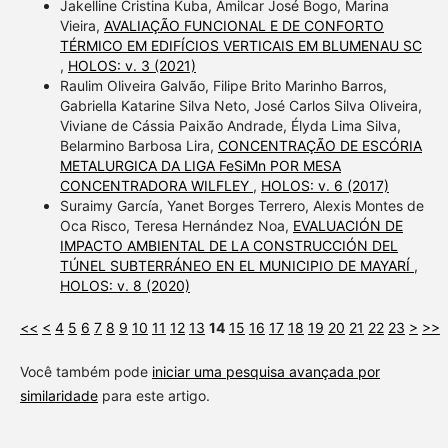
Jakelline Cristina Kuba, Amilcar José Bogo, Marina
Vieira,
AVALIAÇÃO FUNCIONAL E DE CONFORTO
TÉRMICO EM EDIFÍCIOS VERTICAIS EM BLUMENAU SC
,
HOLOS: v. 3 (2021)
Raulim Oliveira Galvão, Filipe Brito Marinho Barros,
Gabriella Katarine Silva Neto, José Carlos Silva Oliveira,
Viviane de Cássia Paixão Andrade, Élyda Lima Silva,
Belarmino Barbosa Lira,
CONCENTRAÇÃO DE ESCÓRIA
METALURGICA DA LIGA FeSiMn POR MESA
CONCENTRADORA WILFLEY
,
HOLOS: v. 6 (2017)
Suraimy García, Yanet Borges Terrero, Alexis Montes de
Oca Risco, Teresa Hernández Noa,
EVALUACIÓN DE
IMPACTO AMBIENTAL DE LA CONSTRUCCIÓN DEL
TÚNEL SUBTERRÁNEO EN EL MUNICIPIO DE MAYARÍ
,
HOLOS: v. 8 (2020)
<<
<
4
5
6
7
8
9
10
11
12
13
14
15
16
17
18
19
20
21
22
23
>
>>
Você também pode
iniciar uma pesquisa avançada por
similaridade
para este artigo.