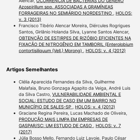
Alencar,
OCORRÊNCIA DE BACTÉRIAS DO GÊNERO
Azospirillum spp. ASSOCIADAS A GRAMÍNEAS
FORRAGEIRAS NO SEMIÁRIDO NORDESTINO
,
HOLOS:
v. 3 (2013)
Francisco Tibério Alencar Moreira, Diércules Rogrigues
Santos, Girlânio Holanda Silva, Lyanne Santos Alencar,
OBTENÇÃO DE ESTIRPES DE RIZÓBIO EFICIENTES NA
FIXAÇÃO DE NITROGÊNIO EM TAMBORIL (Enterolobium
contortisiliquum (Vell.) Morong)
,
HOLOS: v. 4 (2012)
Artigos Semelhantes
Clélia Aparecida Fernandes da Silva, Guilherme
Malafaia, Bruno Gonzaga Agapito da Veiga, André Luis
da Silva Castro,
VULNERABILIDADE AMBIENTAL E
SOCIAL: ESTUDO DE CASO EM UM BAIRRO NO
MUNICÍPIO DE SALES-SP
,
HOLOS: v. 4 (2012)
Graciane Regina Pereira, Lucas Machado de Oliveira,
PRODUÇÃO MAIS LIMPA EM EMPRESAS DE
GASPAR/SC: UM ESTUDO DE CASO
,
HOLOS: v. 7
(2017)
Júlia Bosso Mello, Fernando Luiz Lavoie, Paulo César