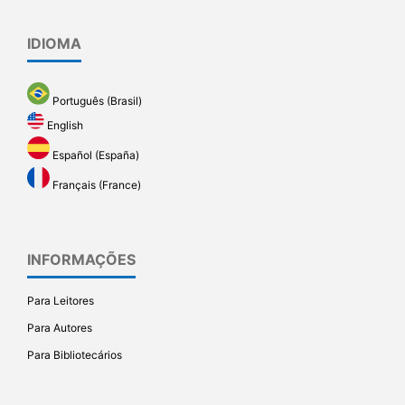
IDIOMA
Português (Brasil)
English
Español (España)
Français (France)
INFORMAÇÕES
Para Leitores
Para Autores
Para Bibliotecários