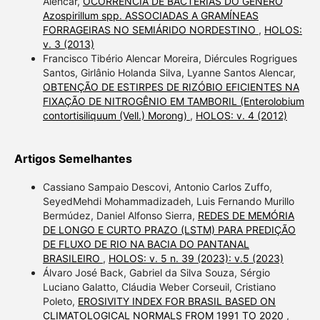
Alencar,
OCORRÊNCIA DE BACTÉRIAS DO GÊNERO
Azospirillum spp. ASSOCIADAS A GRAMÍNEAS
FORRAGEIRAS NO SEMIÁRIDO NORDESTINO
,
HOLOS:
v. 3 (2013)
Francisco Tibério Alencar Moreira, Diércules Rogrigues
Santos, Girlânio Holanda Silva, Lyanne Santos Alencar,
OBTENÇÃO DE ESTIRPES DE RIZÓBIO EFICIENTES NA
FIXAÇÃO DE NITROGÊNIO EM TAMBORIL (Enterolobium
contortisiliquum (Vell.) Morong)
,
HOLOS: v. 4 (2012)
Artigos Semelhantes
Cassiano Sampaio Descovi, Antonio Carlos Zuffo,
SeyedMehdi Mohammadizadeh, Luis Fernando Murillo
Bermúdez, Daniel Alfonso Sierra,
REDES DE MEMÓRIA
DE LONGO E CURTO PRAZO (LSTM) PARA PREDIÇÃO
DE FLUXO DE RIO NA BACIA DO PANTANAL
BRASILEIRO
,
HOLOS: v. 5 n. 39 (2023): v.5 (2023)
Álvaro José Back, Gabriel da Silva Souza, Sérgio
Luciano Galatto, Cláudia Weber Corseuil, Cristiano
Poleto,
EROSIVITY INDEX FOR BRASIL BASED ON
CLIMATOLOGICAL NORMALS FROM 1991 TO 2020
,