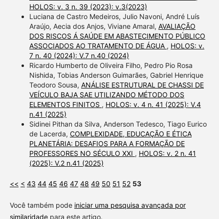
HOLOS: v. 3 n. 39 (2023): v.3(2023)
Luciana de Castro Medeiros, Julio Navoni, André Luís
Araújo, Aecia dos Anjos, Viviane Amaral,
AVALIAÇÃO
DOS RISCOS Á SAÚDE EM ABASTECIMENTO PÚBLICO
ASSOCIADOS AO TRATAMENTO DE ÁGUA
,
HOLOS: v.
7 n. 40 (2024): V.7 n.40 (2024)
Ricardo Humberto de Oliveira Filho, Pedro Pio Rosa
Nishida, Tobias Anderson Guimarães, Gabriel Henrique
Teodoro Sousa,
ANÁLISE ESTRUTURAL DE CHASSI DE
VEÍCULO BAJA SAE UTILIZANDO MÉTODO DOS
ELEMENTOS FINITOS
,
HOLOS: v. 4 n. 41 (2025): V.4
n.41 (2025)
Sidinei Pithan da Silva, Anderson Tedesco, Tiago Eurico
de Lacerda,
COMPLEXIDADE, EDUCAÇÃO E ÉTICA
PLANETÁRIA: DESAFIOS PARA A FORMAÇÃO DE
PROFESSORES NO SÉCULO XXI
,
HOLOS: v. 2 n. 41
(2025): V.2 n.41 (2025)
<<
<
43
44
45
46
47
48
49
50
51
52
53
Você também pode
iniciar uma pesquisa avançada por
similaridade
para este artigo.