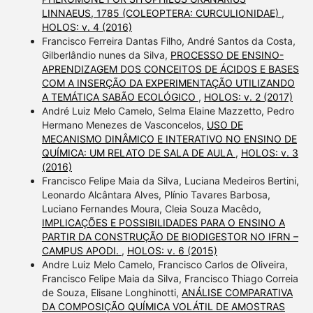
LINNAEUS, 1785 (COLEOPTERA: CURCULIONIDAE)
,
HOLOS: v. 4 (2016)
Francisco Ferreira Dantas Filho, André Santos da Costa,
Gilberlândio nunes da Silva,
PROCESSO DE ENSINO-
APRENDIZAGEM DOS CONCEITOS DE ÁCIDOS E BASES
COM A INSERÇÃO DA EXPERIMENTAÇÃO UTILIZANDO
A TEMÁTICA SABÃO ECOLÓGICO
,
HOLOS: v. 2 (2017)
André Luiz Melo Camelo, Selma Elaine Mazzetto, Pedro
Hermano Menezes de Vasconcelos,
USO DE
MECANISMO DINÂMICO E INTERATIVO NO ENSINO DE
QUÍMICA: UM RELATO DE SALA DE AULA
,
HOLOS: v. 3
(2016)
Francisco Felipe Maia da Silva, Luciana Medeiros Bertini,
Leonardo Alcântara Alves, Plínio Tavares Barbosa,
Luciano Fernandes Moura, Cleia Souza Macêdo,
IMPLICAÇÕES E POSSIBILIDADES PARA O ENSINO A
PARTIR DA CONSTRUÇÃO DE BIODIGESTOR NO IFRN –
CAMPUS APODI.
,
HOLOS: v. 6 (2015)
Andre Luiz Melo Camelo, Francisco Carlos de Oliveira,
Francisco Felipe Maia da Silva, Francisco Thiago Correia
de Souza, Elisane Longhinotti,
ANÁLISE COMPARATIVA
DA COMPOSIÇÃO QUÍMICA VOLÁTIL DE AMOSTRAS