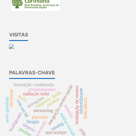
VISITAS
PALAVRAS-CHAVE
formação continuada
integração ensino-saúde
instituição de ensino
levantamentos
biofertilizante
electricity
magnetic fields
radiação solar
Ímãs
sensações
manejo
brincadeira.
novo produto
crm social
imersão
measuring
biodigestão
mídias sociais
previsão
biogás
juventude
mining
dejetos
prisões
pólen
apa-araripe