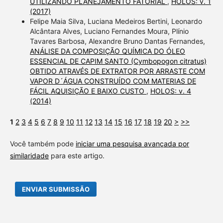
UTILIZANDO PLANEJAMENTO FATORIAL
,
HOLOS: v. 1
(2017)
Felipe Maia Silva, Luciana Medeiros Bertini, Leonardo
Alcântara Alves, Luciano Fernandes Moura, Plínio
Tavares Barbosa, Alexandre Bruno Dantas Fernandes,
ANÁLISE DA COMPOSIÇÃO QUÍMICA DO ÓLEO
ESSENCIAL DE CAPIM SANTO (Cymbopogon citratus)
OBTIDO ATRAVÉS DE EXTRATOR POR ARRASTE COM
VAPOR D´ÁGUA CONSTRUÍDO COM MATERIAS DE
FÁCIL AQUISIÇÃO E BAIXO CUSTO
,
HOLOS: v. 4
(2014)
1
2
3
4
5
6
7
8
9
10
11
12
13
14
15
16
17
18
19
20
>
>>
Você também pode
iniciar uma pesquisa avançada por
similaridade
para este artigo.
ENVIAR SUBMISSÃO