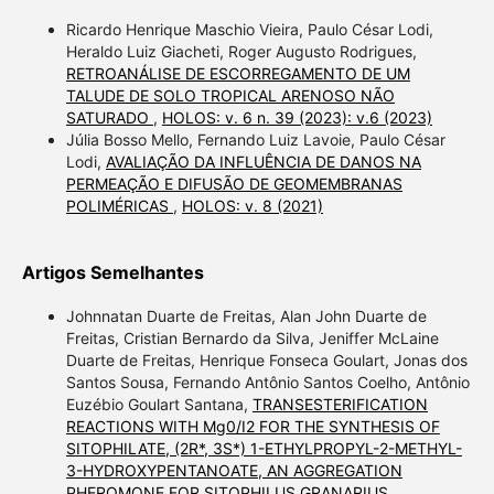
Ricardo Henrique Maschio Vieira, Paulo César Lodi,
Heraldo Luiz Giacheti, Roger Augusto Rodrigues,
RETROANÁLISE DE ESCORREGAMENTO DE UM
TALUDE DE SOLO TROPICAL ARENOSO NÃO
SATURADO
,
HOLOS: v. 6 n. 39 (2023): v.6 (2023)
Júlia Bosso Mello, Fernando Luiz Lavoie, Paulo César
Lodi,
AVALIAÇÃO DA INFLUÊNCIA DE DANOS NA
PERMEAÇÃO E DIFUSÃO DE GEOMEMBRANAS
POLIMÉRICAS
,
HOLOS: v. 8 (2021)
Artigos Semelhantes
Johnnatan Duarte de Freitas, Alan John Duarte de
Freitas, Cristian Bernardo da Silva, Jeniffer McLaine
Duarte de Freitas, Henrique Fonseca Goulart, Jonas dos
Santos Sousa, Fernando Antônio Santos Coelho, Antônio
Euzébio Goulart Santana,
TRANSESTERIFICATION
REACTIONS WITH Mg0/I2 FOR THE SYNTHESIS OF
SITOPHILATE, (2R*, 3S*) 1-ETHYLPROPYL-2-METHYL-
3-HYDROXYPENTANOATE, AN AGGREGATION
PHEROMONE FOR SITOPHILUS GRANARIUS