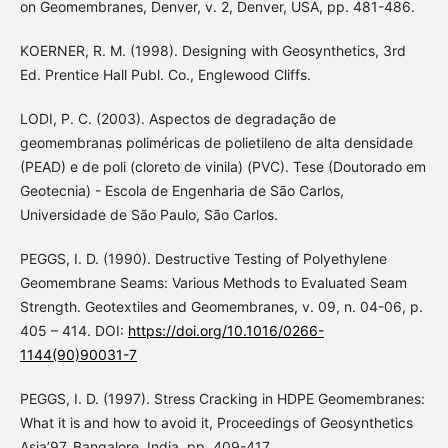
on Geomembranes, Denver, v. 2, Denver, USA, pp. 481-486.
KOERNER, R. M. (1998). Designing with Geosynthetics, 3rd
Ed. Prentice Hall Publ. Co., Englewood Cliffs.
LODI, P. C. (2003). Aspectos de degradação de
geomembranas poliméricas de polietileno de alta densidade
(PEAD) e de poli (cloreto de vinila) (PVC). Tese (Doutorado em
Geotecnia) - Escola de Engenharia de São Carlos,
Universidade de São Paulo, São Carlos.
PEGGS, I. D. (1990). Destructive Testing of Polyethylene
Geomembrane Seams: Various Methods to Evaluated Seam
Strength. Geotextiles and Geomembranes, v. 09, n. 04-06, p.
405 – 414. DOI:
https://doi.org/10.1016/0266-
1144(90)90031-7
PEGGS, I. D. (1997). Stress Cracking in HDPE Geomembranes:
What it is and how to avoid it, Proceedings of Geosynthetics
Asia’97, Bangalore, India, pp. 409-417.