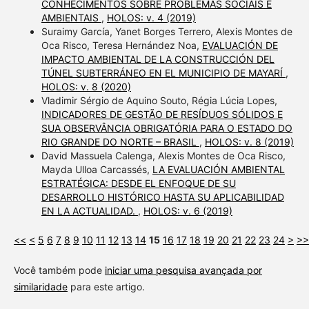
CONHECIMENTOS SOBRE PROBLEMAS SOCIAIS E
AMBIENTAIS
,
HOLOS: v. 4 (2019)
Suraimy García, Yanet Borges Terrero, Alexis Montes de
Oca Risco, Teresa Hernández Noa,
EVALUACIÓN DE
IMPACTO AMBIENTAL DE LA CONSTRUCCIÓN DEL
TÚNEL SUBTERRÁNEO EN EL MUNICIPIO DE MAYARÍ
,
HOLOS: v. 8 (2020)
Vladimir Sérgio de Aquino Souto, Régia Lúcia Lopes,
INDICADORES DE GESTÃO DE RESÍDUOS SÓLIDOS E
SUA OBSERVÂNCIA OBRIGATÓRIA PARA O ESTADO DO
RIO GRANDE DO NORTE – BRASIL
,
HOLOS: v. 8 (2019)
David Massuela Calenga, Alexis Montes de Oca Risco,
Mayda Ulloa Carcassés,
LA EVALUACIÓN AMBIENTAL
ESTRATÉGICA: DESDE EL ENFOQUE DE SU
DESARROLLO HISTÓRICO HASTA SU APLICABILIDAD
EN LA ACTUALIDAD.
,
HOLOS: v. 6 (2019)
<<
<
5
6
7
8
9
10
11
12
13
14
15
16
17
18
19
20
21
22
23
24
>
>>
Você também pode
iniciar uma pesquisa avançada por
similaridade
para este artigo.