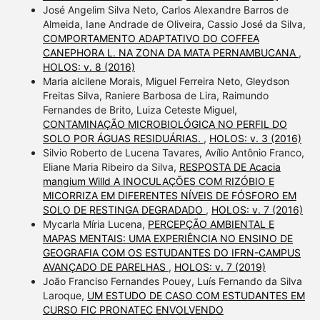
José Angelim Silva Neto, Carlos Alexandre Barros de
Almeida, Iane Andrade de Oliveira, Cassio José da Silva,
COMPORTAMENTO ADAPTATIVO DO COFFEA
CANEPHORA L. NA ZONA DA MATA PERNAMBUCANA
,
HOLOS: v. 8 (2016)
Maria alcilene Morais, Miguel Ferreira Neto, Gleydson
Freitas Silva, Raniere Barbosa de Lira, Raimundo
Fernandes de Brito, Luiza Ceteste Miguel,
CONTAMINAÇÃO MICROBIOLÓGICA NO PERFIL DO
SOLO POR ÁGUAS RESIDUÁRIAS.
,
HOLOS: v. 3 (2016)
Silvio Roberto de Lucena Tavares, Avílio Antônio Franco,
Eliane Maria Ribeiro da Silva,
RESPOSTA DE Acacia
mangium Willd A INOCULAÇÕES COM RIZÓBIO E
MICORRIZA EM DIFERENTES NÍVEIS DE FÓSFORO EM
SOLO DE RESTINGA DEGRADADO
,
HOLOS: v. 7 (2016)
Mycarla Míria Lucena,
PERCEPÇÃO AMBIENTAL E
MAPAS MENTAIS: UMA EXPERIÊNCIA NO ENSINO DE
GEOGRAFIA COM OS ESTUDANTES DO IFRN-CAMPUS
AVANÇADO DE PARELHAS
,
HOLOS: v. 7 (2019)
João Franciso Fernandes Pouey, Luís Fernando da Silva
Laroque,
UM ESTUDO DE CASO COM ESTUDANTES EM
CURSO FIC PRONATEC ENVOLVENDO