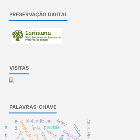
PRESERVAÇÃO DIGITAL
VISITAS
PALAVRAS-CHAVE
pólen
biofertilizante
manejo
electricity
mining
previsão
Ímãs
magnetic fields
néctar
crm social
prisões