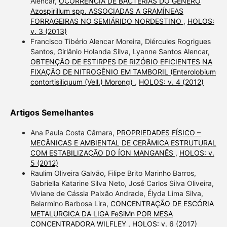
Alencar,
OCORRÊNCIA DE BACTÉRIAS DO GÊNERO
Azospirillum spp. ASSOCIADAS A GRAMÍNEAS
FORRAGEIRAS NO SEMIÁRIDO NORDESTINO
,
HOLOS:
v. 3 (2013)
Francisco Tibério Alencar Moreira, Diércules Rogrigues
Santos, Girlânio Holanda Silva, Lyanne Santos Alencar,
OBTENÇÃO DE ESTIRPES DE RIZÓBIO EFICIENTES NA
FIXAÇÃO DE NITROGÊNIO EM TAMBORIL (Enterolobium
contortisiliquum (Vell.) Morong)
,
HOLOS: v. 4 (2012)
Artigos Semelhantes
Ana Paula Costa Câmara,
PROPRIEDADES FÍSICO –
MECÂNICAS E AMBIENTAL DE CERÂMICA ESTRUTURAL
COM ESTABILIZAÇÃO DO ÍON MANGANÊS
,
HOLOS: v.
5 (2012)
Raulim Oliveira Galvão, Filipe Brito Marinho Barros,
Gabriella Katarine Silva Neto, José Carlos Silva Oliveira,
Viviane de Cássia Paixão Andrade, Élyda Lima Silva,
Belarmino Barbosa Lira,
CONCENTRAÇÃO DE ESCÓRIA
METALURGICA DA LIGA FeSiMn POR MESA
CONCENTRADORA WILFLEY
,
HOLOS: v. 6 (2017)