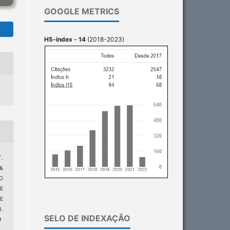
GOOGLE METRICS
H5-index
–
14
(2018-2023)
T.
 &
ÃO
E
E
4.
SELO DE INDEXAÇÃO
9