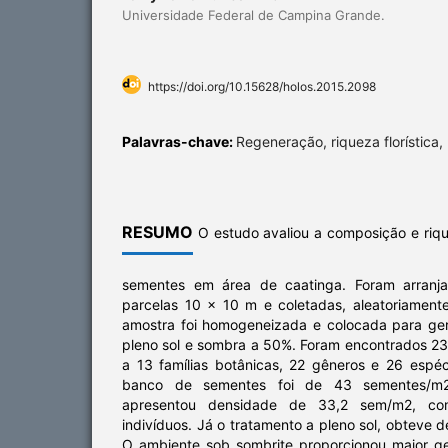
Universidade Federal de Campina Grande.
https://doi.org/10.15628/holos.2015.2098
Palavras-chave:
Regeneração, riqueza florística
RESUMO
O estudo avaliou a composição e riqu
sementes em área de caatinga. Foram arranja
parcelas 10 x 10 m e coletadas, aleatoriament
amostra foi homogeneizada e colocada para ge
pleno sol e sombra a 50%. Foram encontrados 23
a 13 famílias botânicas, 22 gêneros e 26 espéc
banco de sementes foi de 43 sementes/m2
apresentou densidade de 33,2 sem/m2, co
indivíduos. Já o tratamento a pleno sol, obteve
O ambiente sob sombrite proporcionou maior g