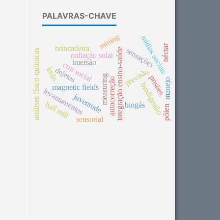
PALAVRAS-CHAVE
mining
mídias sociais
néctar
brincadeira.
sensações
integração ensino-saúde
análises físico-químicas
radiação solar
imersão
crm social
Ímãs
dejetos
previsão
measuring
prisões
autocorreção
manejo
biodigestão
magnetic fields
levantamentos
juventude
ball mill
biogás
pólen
sensorial