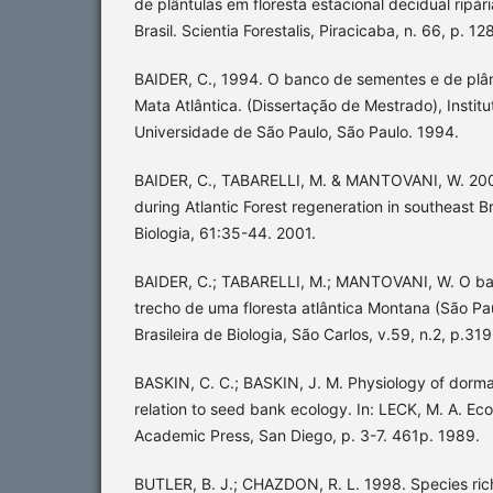
de plântulas em floresta estacional decidual ripár
Brasil. Scientia Forestalis, Piracicaba, n. 66, p. 1
BAIDER, C., 1994. O banco de sementes e de plâ
Mata Atlântica. (Dissertação de Mestrado), Institu
Universidade de São Paulo, São Paulo. 1994.
BAIDER, C., TABARELLI, M. & MANTOVANI, W. 2001
during Atlantic Forest regeneration in southeast Bra
Biologia, 61:35-44. 2001.
BAIDER, C.; TABARELLI, M.; MANTOVANI, W. O b
trecho de uma floresta atlântica Montana (São Pau
Brasileira de Biologia, São Carlos, v.59, n.2, p.3
BASKIN, C. C.; BASKIN, J. M. Physiology of dorm
relation to seed bank ecology. In: LECK, M. A. Eco
Academic Press, San Diego, p. 3-7. 461p. 1989.
BUTLER, B. J.; CHAZDON, R. L. 1998. Species richn