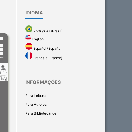
IDIOMA
Português (Brasil)
English
Español (España)
Français (France)
INFORMAÇÕES
Para Leitores
Para Autores
Para Bibliotecários