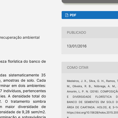
PDF
PUBLICADO
, recuperação ambiental
13/01/2016
eza florística do banco de
COMO CITAR
das sistematicamente 35
e, amostras de solo. Cada
Medeiros, J. X., Silva, G. H., Ramos, 
rminar em dois ambientes:
M., Oliveira, R. B., Nóbrega, A. M.,
7 indivíduos, pertencentes
Amorim, L. P. N. (2016). COMPOSIÇ
ies. A densidade total do
E DIVERSIDADE FLORÍSTICA D
. O tratamento sombra
BANCO DE SEMENTES EM SOLO D
m maior diversidade de
ÁREA DE CAATINGA.
HOLOS
,
8
, 3–1
 densidade de 9,28 sem/m2.
https://doi.org/10.15628/holos.2015.20
erminação e sobrevivência
8