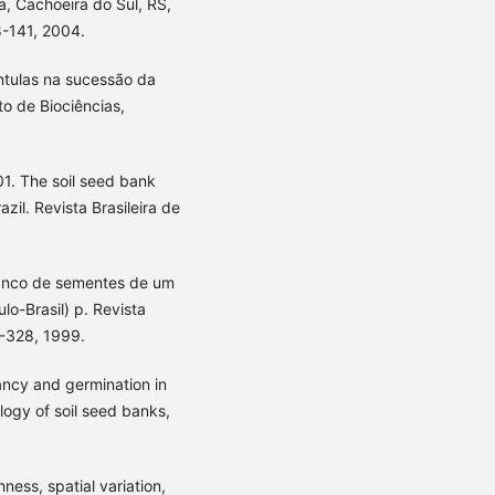
ia, Cachoeira do Sul, RS,
28-141, 2004.
ntulas na sucessão da
to de Biociências,
. The soil seed bank
zil. Revista Brasileira de
anco de sementes de um
lo-Brasil) p. Revista
19-328, 1999.
ancy and germination in
logy of soil seed banks,
ess, spatial variation,