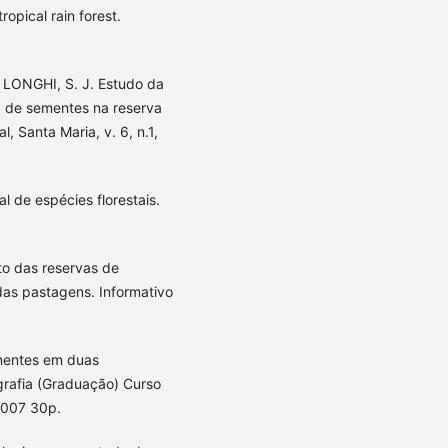
opical rain forest.
 LONGHI, S. J. Estudo da
 de sementes na reserva
l, Santa Maria, v. 6, n.1,
 de espécies florestais.
o das reservas de
das pastagens. Informativo
mentes em duas
grafia (Graduação) Curso
2007 30p.