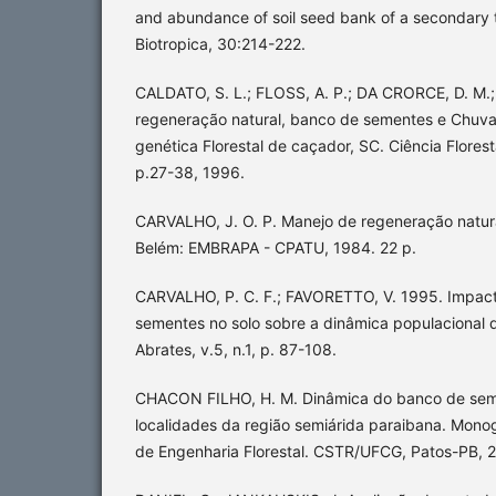
and abundance of soil seed bank of a secondary tr
Biotropica, 30:214-222.
CALDATO, S. L.; FLOSS, A. P.; DA CRORCE, D. M.;
regeneração natural, banco de sementes e Chuva
genética Florestal de caçador, SC. Ciência Floresta
p.27-38, 1996.
CARVALHO, J. O. P. Manejo de regeneração natural
Belém: EMBRAPA - CPATU, 1984. 22 p.
CARVALHO, P. C. F.; FAVORETTO, V. 1995. Impact
sementes no solo sobre a dinâmica populacional 
Abrates, v.5, n.1, p. 87-108.
CHACON FILHO, H. M. Dinâmica do banco de se
localidades da região semiárida paraibana. Mono
de Engenharia Florestal. CSTR/UFCG, Patos-PB, 