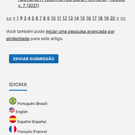
v. 7 (2021)
<<
<
1
2
3
4
5
6
7
8
9
10
11
12
13
14
15
16
17
18
19
20
>
>>
Você também pode
iniciar uma pesquisa avançada por
similaridade
para este artigo.
ENVIAR SUBMISSÃO
IDIOMA
Português (Brasil)
English
Español (España)
Français (France)