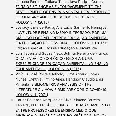
Lamano Ferreira, Tatiana Tucunduva Philippi Cortes,
FAIRS OF SCIENCE AS ENCOURAGEMENT TO THE
DEVELOPMENT OF ENVIRONMENTAL PERCEPTION OF
ELEMENTARY AND HIGH SCHOOL STUDENTS
,
HOLOS: v. 4 (2016)
Joaracy Lima de Paula, Ana Lúcia Sarmento Henrique,
JUVENTUDE E ENSINO MÉDIO INTEGRADO: POR UM
DIÁLOGO POSSÍVEL ENTRE A EDUCAÇÃO AMBIENTAL
E A EDUCAÇÃO PROFISSIONAL
,
HOLOS: v. 4 (2015):
Edição Especial - Dossiê Educação e Juventude
Luiz Tavernard Souza Neto, Julimar Pereira de França,
O CALENDÁRIO ECOLÓGICO ESCOLAR: UMA
EXPERIÊNCIA DE EDUCAÇÃO AMBIENTAL NO ENSINO
FUNDAMENTAL I
,
HOLOS: v. 6 (2015)
Vinícius José Correia Arlindo, Luíza Arnaud Lopes
Nunes, Cynthia Firmino Aires, Handson Cláudio Dias
Pimenta,
BIBLIOMETRICS ANALYSIS OF THE
LITERATURE ON HOW FIRMS ARE COPING COVID-19
,
HOLOS: v. 1 (2021)
Carlos Eduardo Marques da Silva, Simone Ferreira
Teixeira,
PERCEPÇÃO SOBRE A EDUCAÇÃO AMBIENTAL
ENTRE PROFESSORES DE ENSINO MÉDIO QUE
ABORDAM A TEMÁTICA EM SUAS PRÁTICAS
,
HOLOS: