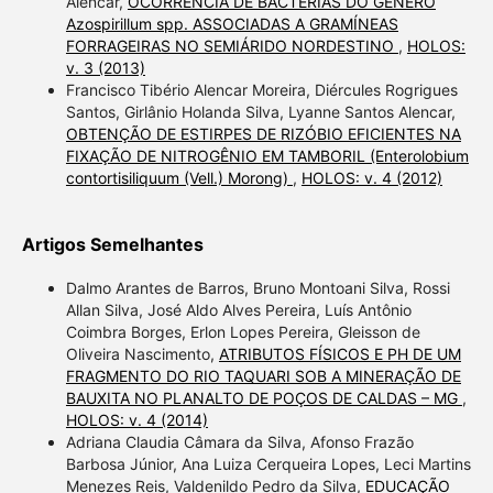
Alencar,
OCORRÊNCIA DE BACTÉRIAS DO GÊNERO
Azospirillum spp. ASSOCIADAS A GRAMÍNEAS
FORRAGEIRAS NO SEMIÁRIDO NORDESTINO
,
HOLOS:
v. 3 (2013)
Francisco Tibério Alencar Moreira, Diércules Rogrigues
Santos, Girlânio Holanda Silva, Lyanne Santos Alencar,
OBTENÇÃO DE ESTIRPES DE RIZÓBIO EFICIENTES NA
FIXAÇÃO DE NITROGÊNIO EM TAMBORIL (Enterolobium
contortisiliquum (Vell.) Morong)
,
HOLOS: v. 4 (2012)
Artigos Semelhantes
Dalmo Arantes de Barros, Bruno Montoani Silva, Rossi
Allan Silva, José Aldo Alves Pereira, Luís Antônio
Coimbra Borges, Erlon Lopes Pereira, Gleisson de
Oliveira Nascimento,
ATRIBUTOS FÍSICOS E PH DE UM
FRAGMENTO DO RIO TAQUARI SOB A MINERAÇÃO DE
BAUXITA NO PLANALTO DE POÇOS DE CALDAS – MG
,
HOLOS: v. 4 (2014)
Adriana Claudia Câmara da Silva, Afonso Frazão
Barbosa Júnior, Ana Luiza Cerqueira Lopes, Leci Martins
Menezes Reis, Valdenildo Pedro da Silva,
EDUCAÇÃO