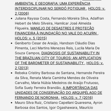
AMBIENTAL E GEOGRAFIA: UMA EXPERIÊNCIA
INTERDISCIPLINAR NO SERIDÓ POTIGUAR
,
HOLOS: v.
2 (2006)
Juliana Rayssa Costa, Fernando Moreira Silva, Adalfran
Hebert de Melo Silveira, Hamilcar José Almeida
Filgueira,
MANEJO DE DESASTRES E PROTEÇÃO
FINANCEIRA À INUNDAÇÃO NO VALE DO AÇU/RN
,
HOLOS: v. 5 (2015)
Geniberto Cesar de Araújo, Handson Cláudio Dias
Pimenta, Leci Martins Menezes Reis, Lucila Maria De
Souza Campos,
DIAGNOSIS OF SUSTAINABILITY IN
THE BRAZILIAN CITY OF TOUROS: AN APPLICATION
OF THE BAROMETER OF SUSTAINABILITY
,
HOLOS: v.
2 (2013)
Rebeka Cristiny Barbosa de Santana, Hernande Pereira
da Silva, Renata Maria Caminha Mendes de Oliveira
Carvalho, Maria Núbia Medeiros de Araújo Frutuoso,
Sofia Suely Ferreira Brandão,
A IMPORTÂNCIA DAS
UNIDADES DE CONSERVAÇÃO DO ARQUIPÉLAGO DE
FERNANDO DE NORONHA
,
HOLOS: v. 7 (2016)
Mauro Silva Ruiz, Cristiano Capellani Quaresma, Ayron
Barbosa dos Santos, Igor Ogashawara, Maurício