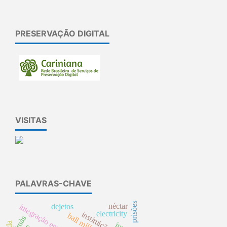
PRESERVAÇÃO DIGITAL
VISITAS
PALAVRAS-CHAVE
prisões
néctar
dejetos
integração ensino-saúde
electricity
ball mill
Ímãs