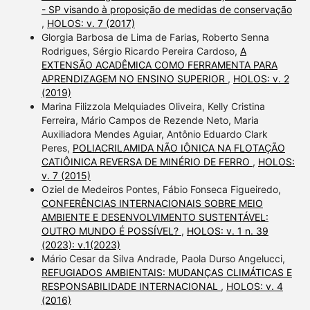
- SP visando à proposição de medidas de conservação
,
HOLOS: v. 7 (2017)
Glorgia Barbosa de Lima de Farias, Roberto Senna
Rodrigues, Sérgio Ricardo Pereira Cardoso,
A
EXTENSÃO ACADÊMICA COMO FERRAMENTA PARA
APRENDIZAGEM NO ENSINO SUPERIOR
,
HOLOS: v. 2
(2019)
Marina Filizzola Melquiades Oliveira, Kelly Cristina
Ferreira, Mário Campos de Rezende Neto, Maria
Auxiliadora Mendes Aguiar, Antônio Eduardo Clark
Peres,
POLIACRILAMIDA NÃO IÔNICA NA FLOTAÇÃO
CATIÔINICA REVERSA DE MINÉRIO DE FERRO
,
HOLOS:
v. 7 (2015)
Oziel de Medeiros Pontes, Fábio Fonseca Figueiredo,
CONFERÊNCIAS INTERNACIONAIS SOBRE MEIO
AMBIENTE E DESENVOLVIMENTO SUSTENTÁVEL:
OUTRO MUNDO É POSSÍVEL?
,
HOLOS: v. 1 n. 39
(2023): v.1(2023)
Mário Cesar da Silva Andrade, Paola Durso Angelucci,
REFUGIADOS AMBIENTAIS: MUDANÇAS CLIMÁTICAS E
RESPONSABILIDADE INTERNACIONAL
,
HOLOS: v. 4
(2016)