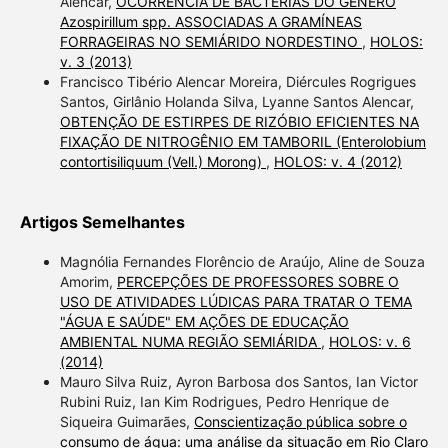
Alencar,
OCORRÊNCIA DE BACTÉRIAS DO GÊNERO
Azospirillum spp. ASSOCIADAS A GRAMÍNEAS
FORRAGEIRAS NO SEMIÁRIDO NORDESTINO
,
HOLOS:
v. 3 (2013)
Francisco Tibério Alencar Moreira, Diércules Rogrigues
Santos, Girlânio Holanda Silva, Lyanne Santos Alencar,
OBTENÇÃO DE ESTIRPES DE RIZÓBIO EFICIENTES NA
FIXAÇÃO DE NITROGÊNIO EM TAMBORIL (Enterolobium
contortisiliquum (Vell.) Morong)
,
HOLOS: v. 4 (2012)
Artigos Semelhantes
Magnólia Fernandes Florêncio de Araújo, Aline de Souza
Amorim,
PERCEPÇÕES DE PROFESSORES SOBRE O
USO DE ATIVIDADES LÚDICAS PARA TRATAR O TEMA
"ÁGUA E SAÚDE" EM AÇÕES DE EDUCAÇÃO
AMBIENTAL NUMA REGIÃO SEMIÁRIDA
,
HOLOS: v. 6
(2014)
Mauro Silva Ruiz, Ayron Barbosa dos Santos, Ian Victor
Rubini Ruiz, Ian Kim Rodrigues, Pedro Henrique de
Siqueira Guimarães,
Conscientização pública sobre o
consumo de água: uma análise da situação em Rio Claro