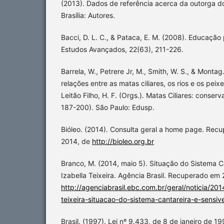
(2013). Dados de referência acerca da outorga d
Brasília: Autores.
Bacci, D. L. C., & Pataca, E. M. (2008). Educação
Estudos Avançados, 22(63), 211-226.
Barrela, W., Petrere Jr, M., Smith, W. S., & Montag.
relações entre as matas ciliares, os rios e os peixe
Leitão Filho, H. F. (Orgs.). Matas Ciliares: conse
187-200). São Paulo: Edusp.
Bióleo. (2014). Consulta geral a home page. Rec
2014, de
http://bioleo.org.br
Branco, M. (2014, maio 5). Situação do Sistema Ca
Izabella Teixeira. Agência Brasil. Recuperado em 
http://agenciabrasil.ebc.com.br/geral/noticia/201
teixeira-situacao-do-sistema-cantareira-e-sensive
Brasil. (1997). Lei nº 9.433, de 8 de janeiro de 1997