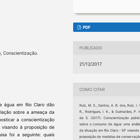
PDF
PUBLICADO
, Conscientização.
21/12/2017
COMO CITAR
e água em Rio Claro dão
Ruiz, M. S., Santos, A. B. dos, Ruiz, I. 
pulação sobre a ameaça da
R., Rodrigues, I. K., & Guimarães, P. 
de S. (2017). Conscientização públi
nosticar a conscientização
sobre o consumo de água: uma análi
 visando à proposição de
da situação em Rio Claro - SP visando
isa foi a seguinte:
quais
proposição de medidas de conservaçã