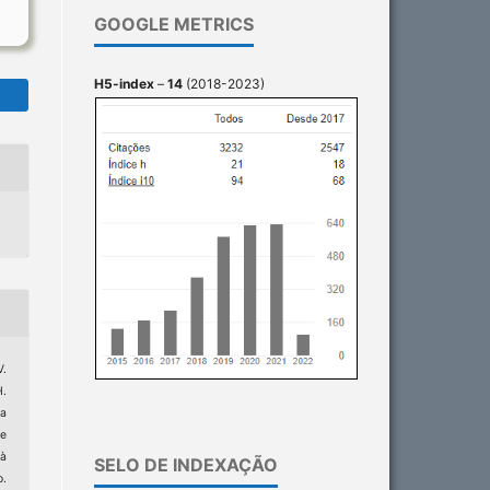
GOOGLE METRICS
H5-index
–
14
(2018-2023)
V.
H.
ca
se
 à
SELO DE INDEXAÇÃO
o.