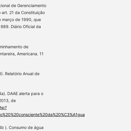
acional de Gerenciamento
 art. 21 da Constituição
 de março de 1990, que
989. Diário Oficial da
aminhamento de
ntareira, Americana. 11
. Relatório Anual de
). DAAE alerta para o
2013, de
php?
mo%20%20consciente%20da%20%C3%A1gua
4b ). Consumo de água