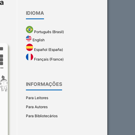
da
IDIOMA
Português (Brasil)
English
Español (España)
Français (France)
INFORMAÇÕES
Para Leitores
Para Autores
Para Bibliotecários