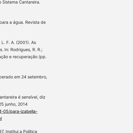
o Sistema Cantareira.
 para a água. Revista de
 L. F. A. (2001). As
s. In: Rodrigues, R. R.;
rvação e recuperação (pp.
uperado em 24 setembro,
ntareira é sensível, diz
25 junho, 2014
4-05/para-izabella-
l
. Institui a Política