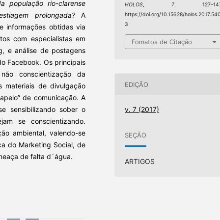
a população rio-clarense
HOLOS
,
7
, 127–147
estiagem prolongada?
A
https://doi.org/10.15628/holos.2017.54
3
de informações obtidas via
atos com especialistas em
Fomatos de Citação
g, e análise de postagens
do Facebook. Os principais
 não conscientização da
EDIÇÃO
s materiais de divulgação
“apelo” de comunicação. A
v. 7 (2017)
se sensibilizando sober o
am se conscientizando.
o ambiental, valendo-se
SEÇÃO
ca do Marketing Social, de
meaça de falta d´água.
ARTIGOS