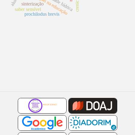
tecnologias na educação
qualidade hídrica
sinterização
saber sensível
prochilodus brevis