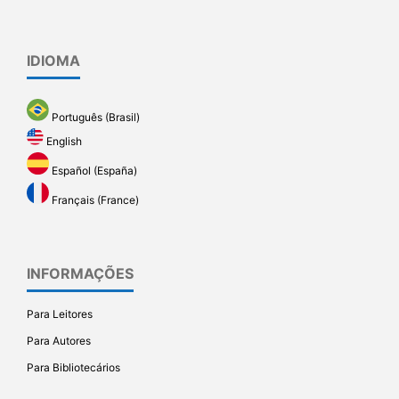
IDIOMA
Português (Brasil)
English
Español (España)
Français (France)
INFORMAÇÕES
Para Leitores
Para Autores
Para Bibliotecários