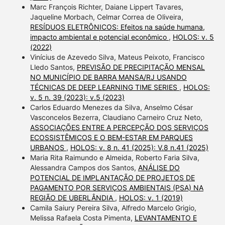
Marc François Richter, Daiane Lippert Tavares,
Jaqueline Morbach, Celmar Correa de Oliveira,
RESÍDUOS ELETRÔNICOS: Efeitos na saúde humana,
impacto ambiental e potencial econômico
,
HOLOS: v. 5
(2022)
Vinícius de Azevedo Silva, Mateus Peixoto, Francisco
Lledo Santos,
PREVISÃO DE PRECIPITAÇÃO MENSAL
NO MUNICÍPIO DE BARRA MANSA/RJ USANDO
TÉCNICAS DE DEEP LEARNING TIME SERIES
,
HOLOS:
v. 5 n. 39 (2023): v.5 (2023)
Carlos Eduardo Menezes da Silva, Anselmo César
Vasconcelos Bezerra, Claudiano Carneiro Cruz Neto,
ASSOCIAÇÕES ENTRE A PERCEPÇÃO DOS SERVIÇOS
ECOSSISTÊMICOS E O BEM-ESTAR EM PARQUES
URBANOS
,
HOLOS: v. 8 n. 41 (2025): V.8 n.41 (2025)
Maria Rita Raimundo e Almeida, Roberto Faria Silva,
Alessandra Campos dos Santos,
ANÁLISE DO
POTENCIAL DE IMPLANTAÇÃO DE PROJETOS DE
PAGAMENTO POR SERVIÇOS AMBIENTAIS (PSA) NA
REGIÃO DE UBERLÂNDIA
,
HOLOS: v. 1 (2019)
Camila Saiury Pereira Silva, Alfredo Marcelo Grigio,
Melissa Rafaela Costa Pimenta,
LEVANTAMENTO E