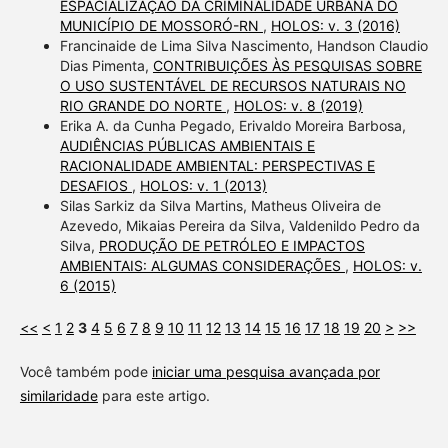
ESPACIALIZAÇÃO DA CRIMINALIDADE URBANA DO
MUNICÍPIO DE MOSSORÓ-RN
,
HOLOS: v. 3 (2016)
Francinaide de Lima Silva Nascimento, Handson Claudio
Dias Pimenta,
CONTRIBUIÇÕES ÀS PESQUISAS SOBRE
O USO SUSTENTÁVEL DE RECURSOS NATURAIS NO
RIO GRANDE DO NORTE
,
HOLOS: v. 8 (2019)
Erika A. da Cunha Pegado, Erivaldo Moreira Barbosa,
AUDIÊNCIAS PÚBLICAS AMBIENTAIS E
RACIONALIDADE AMBIENTAL: PERSPECTIVAS E
DESAFIOS
,
HOLOS: v. 1 (2013)
Silas Sarkiz da Silva Martins, Matheus Oliveira de
Azevedo, Mikaias Pereira da Silva, Valdenildo Pedro da
Silva,
PRODUÇÃO DE PETRÓLEO E IMPACTOS
AMBIENTAIS: ALGUMAS CONSIDERAÇÕES
,
HOLOS: v.
6 (2015)
<<
<
1
2
3
4
5
6
7
8
9
10
11
12
13
14
15
16
17
18
19
20
>
>>
Você também pode
iniciar uma pesquisa avançada por
similaridade
para este artigo.