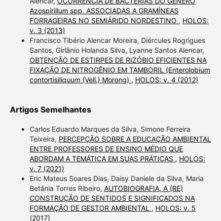
Alencar,
OCORRÊNCIA DE BACTÉRIAS DO GÊNERO
Azospirillum spp. ASSOCIADAS A GRAMÍNEAS
FORRAGEIRAS NO SEMIÁRIDO NORDESTINO
,
HOLOS:
v. 3 (2013)
Francisco Tibério Alencar Moreira, Diércules Rogrigues
Santos, Girlânio Holanda Silva, Lyanne Santos Alencar,
OBTENÇÃO DE ESTIRPES DE RIZÓBIO EFICIENTES NA
FIXAÇÃO DE NITROGÊNIO EM TAMBORIL (Enterolobium
contortisiliquum (Vell.) Morong)
,
HOLOS: v. 4 (2012)
Artigos Semelhantes
Carlos Eduardo Marques da Silva, Simone Ferreira
Teixeira,
PERCEPÇÃO SOBRE A EDUCAÇÃO AMBIENTAL
ENTRE PROFESSORES DE ENSINO MÉDIO QUE
ABORDAM A TEMÁTICA EM SUAS PRÁTICAS
,
HOLOS:
v. 7 (2021)
Eric Mateus Soares Dias, Daisy Daniele da Silva, Maria
Betânia Torres Ribeiro,
AUTOBIOGRAFIA, A (RE)
CONSTRUÇÃO DE SENTIDOS E SIGNIFICADOS NA
FORMAÇÃO DE GESTOR AMBIENTAL
,
HOLOS: v. 5
(2017)