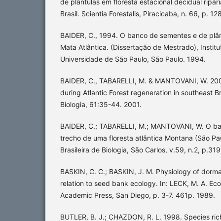
de plântulas em floresta estacional decidual ripár
Brasil. Scientia Forestalis, Piracicaba, n. 66, p. 1
BAIDER, C., 1994. O banco de sementes e de plâ
Mata Atlântica. (Dissertação de Mestrado), Institu
Universidade de São Paulo, São Paulo. 1994.
BAIDER, C., TABARELLI, M. & MANTOVANI, W. 2001
during Atlantic Forest regeneration in southeast Bra
Biologia, 61:35-44. 2001.
BAIDER, C.; TABARELLI, M.; MANTOVANI, W. O b
trecho de uma floresta atlântica Montana (São Pau
Brasileira de Biologia, São Carlos, v.59, n.2, p.3
BASKIN, C. C.; BASKIN, J. M. Physiology of dorm
relation to seed bank ecology. In: LECK, M. A. Eco
Academic Press, San Diego, p. 3-7. 461p. 1989.
BUTLER, B. J.; CHAZDON, R. L. 1998. Species richn