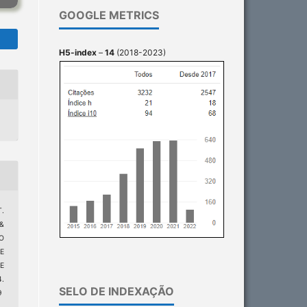
GOOGLE METRICS
H5-index
–
14
(2018-2023)
T.
 &
ÃO
E
E
4.
SELO DE INDEXAÇÃO
9