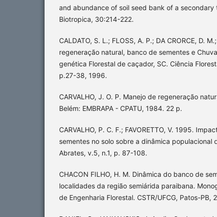
and abundance of soil seed bank of a secondary tr
Biotropica, 30:214-222.
CALDATO, S. L.; FLOSS, A. P.; DA CRORCE, D. M.;
regeneração natural, banco de sementes e Chuva
genética Florestal de caçador, SC. Ciência Floresta
p.27-38, 1996.
CARVALHO, J. O. P. Manejo de regeneração natural
Belém: EMBRAPA - CPATU, 1984. 22 p.
CARVALHO, P. C. F.; FAVORETTO, V. 1995. Impact
sementes no solo sobre a dinâmica populacional 
Abrates, v.5, n.1, p. 87-108.
CHACON FILHO, H. M. Dinâmica do banco de se
localidades da região semiárida paraibana. Mono
de Engenharia Florestal. CSTR/UFCG, Patos-PB, 