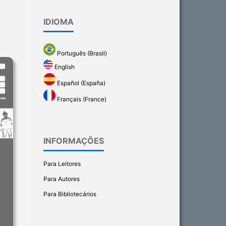
IDIOMA
Português (Brasil)
English
Español (España)
Français (France)
INFORMAÇÕES
Para Leitores
Para Autores
Para Bibliotecários