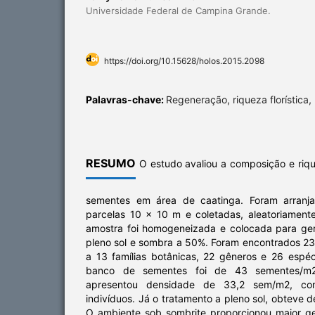
Universidade Federal de Campina Grande.
https://doi.org/10.15628/holos.2015.2098
Palavras-chave:
Regeneração, riqueza florística
RESUMO
O estudo avaliou a composição e riqu
sementes em área de caatinga. Foram arranja
parcelas 10 x 10 m e coletadas, aleatoriament
amostra foi homogeneizada e colocada para ge
pleno sol e sombra a 50%. Foram encontrados 23
a 13 famílias botânicas, 22 gêneros e 26 espéc
banco de sementes foi de 43 sementes/m2
apresentou densidade de 33,2 sem/m2, co
indivíduos. Já o tratamento a pleno sol, obteve
O ambiente sob sombrite proporcionou maior g