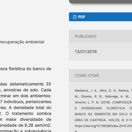
PDF
PUBLICADO
, recuperação ambiental
13/01/2016
eza florística do banco de
COMO CITAR
das sistematicamente 35
e, amostras de solo. Cada
Medeiros, J. X., Silva, G. H., Ramos, 
rminar em dois ambientes:
M., Oliveira, R. B., Nóbrega, A. M.,
7 indivíduos, pertencentes
Amorim, L. P. N. (2016). COMPOSIÇ
ies. A densidade total do
E DIVERSIDADE FLORÍSTICA D
. O tratamento sombra
BANCO DE SEMENTES EM SOLO D
m maior diversidade de
ÁREA DE CAATINGA.
HOLOS
,
8
, 3–1
 densidade de 9,28 sem/m2.
https://doi.org/10.15628/holos.2015.20
erminação e sobrevivência
8