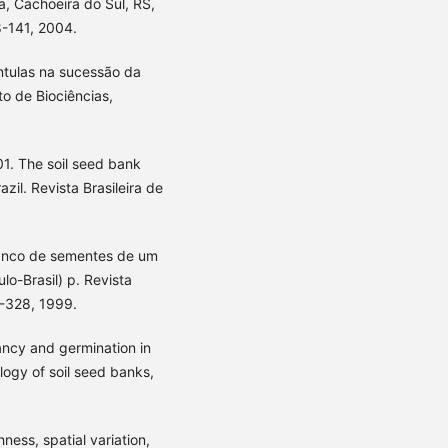
ia, Cachoeira do Sul, RS,
28-141, 2004.
ntulas na sucessão da
to de Biociências,
. The soil seed bank
zil. Revista Brasileira de
anco de sementes de um
lo-Brasil) p. Revista
19-328, 1999.
ancy and germination in
logy of soil seed banks,
ess, spatial variation,