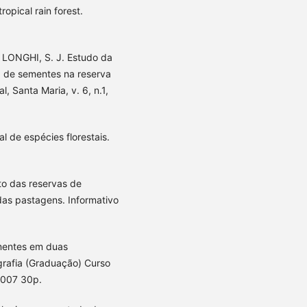
opical rain forest.
 LONGHI, S. J. Estudo da
 de sementes na reserva
l, Santa Maria, v. 6, n.1,
 de espécies florestais.
o das reservas de
das pastagens. Informativo
mentes em duas
grafia (Graduação) Curso
2007 30p.