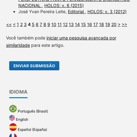
NACIONAL
,
HOLOS: v. 6 (2015)
José Yvan Pereira Leite,
Editorial
,
HOLOS: v. 3 (2012)
<<
<
1
2
3
4
5
6
7
8
9
10
11
12
13
14
15
16
17
18
19
20
>
>>
Você também pode
iniciar uma pesquisa avançada por
similaridade
para este artigo.
ENVIAR SUBMISSÃO
IDIOMA
Português (Brasil)
English
Español (España)