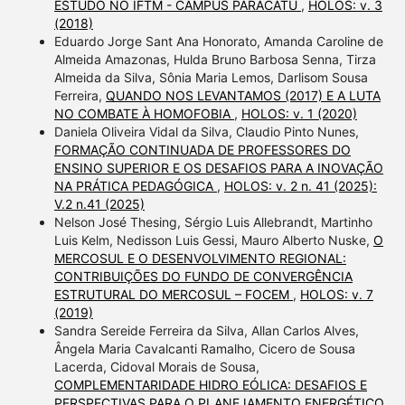
ESTUDO NO IFTM - CÂMPUS PARACATU
,
HOLOS: v. 3
(2018)
Eduardo Jorge Sant Ana Honorato, Amanda Caroline de
Almeida Amazonas, Hulda Bruno Barbosa Senna, Tirza
Almeida da Silva, Sônia Maria Lemos, Darlisom Sousa
Ferreira,
QUANDO NOS LEVANTAMOS (2017) E A LUTA
NO COMBATE À HOMOFOBIA
,
HOLOS: v. 1 (2020)
Daniela Oliveira Vidal da Silva, Claudio Pinto Nunes,
FORMAÇÃO CONTINUADA DE PROFESSORES DO
ENSINO SUPERIOR E OS DESAFIOS PARA A INOVAÇÃO
NA PRÁTICA PEDAGÓGICA
,
HOLOS: v. 2 n. 41 (2025):
V.2 n.41 (2025)
Nelson José Thesing, Sérgio Luis Allebrandt, Martinho
Luis Kelm, Nedisson Luis Gessi, Mauro Alberto Nuske,
O
MERCOSUL E O DESENVOLVIMENTO REGIONAL:
CONTRIBUIÇÕES DO FUNDO DE CONVERGÊNCIA
ESTRUTURAL DO MERCOSUL – FOCEM
,
HOLOS: v. 7
(2019)
Sandra Sereide Ferreira da Silva, Allan Carlos Alves,
Ângela Maria Cavalcanti Ramalho, Cicero de Sousa
Lacerda, Cidoval Morais de Sousa,
COMPLEMENTARIDADE HIDRO EÓLICA: DESAFIOS E
PERSPECTIVAS PARA O PLANEJAMENTO ENERGÉTICO