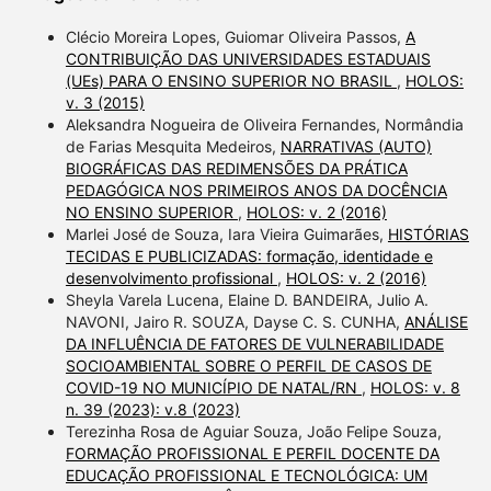
Clécio Moreira Lopes, Guiomar Oliveira Passos,
A
CONTRIBUIÇÃO DAS UNIVERSIDADES ESTADUAIS
(UEs) PARA O ENSINO SUPERIOR NO BRASIL
,
HOLOS:
v. 3 (2015)
Aleksandra Nogueira de Oliveira Fernandes, Normândia
de Farias Mesquita Medeiros,
NARRATIVAS (AUTO)
BIOGRÁFICAS DAS REDIMENSÕES DA PRÁTICA
PEDAGÓGICA NOS PRIMEIROS ANOS DA DOCÊNCIA
NO ENSINO SUPERIOR
,
HOLOS: v. 2 (2016)
Marlei José de Souza, Iara Vieira Guimarães,
HISTÓRIAS
TECIDAS E PUBLICIZADAS: formação, identidade e
desenvolvimento profissional
,
HOLOS: v. 2 (2016)
Sheyla Varela Lucena, Elaine D. BANDEIRA, Julio A.
NAVONI, Jairo R. SOUZA, Dayse C. S. CUNHA,
ANÁLISE
DA INFLUÊNCIA DE FATORES DE VULNERABILIDADE
SOCIOAMBIENTAL SOBRE O PERFIL DE CASOS DE
COVID-19 NO MUNICÍPIO DE NATAL/RN
,
HOLOS: v. 8
n. 39 (2023): v.8 (2023)
Terezinha Rosa de Aguiar Souza, João Felipe Souza,
FORMAÇÃO PROFISSIONAL E PERFIL DOCENTE DA
EDUCAÇÃO PROFISSIONAL E TECNOLÓGICA: UM