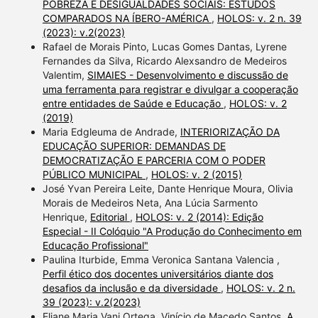
POBREZA E DESIGUALDADES SOCIAIS: ESTUDOS
COMPARADOS NA ÍBERO-AMÉRICA
,
HOLOS: v. 2 n. 39
(2023): v.2(2023)
Rafael de Morais Pinto, Lucas Gomes Dantas, Lyrene
Fernandes da Silva, Ricardo Alexsandro de Medeiros
Valentim,
SIMAIES - Desenvolvimento e discussão de
uma ferramenta para registrar e divulgar a cooperação
entre entidades de Saúde e Educação
,
HOLOS: v. 2
(2019)
Maria Edgleuma de Andrade,
INTERIORIZAÇÃO DA
EDUCAÇÃO SUPERIOR: DEMANDAS DE
DEMOCRATIZAÇÃO E PARCERIA COM O PODER
PÚBLICO MUNICIPAL
,
HOLOS: v. 2 (2015)
José Yvan Pereira Leite, Dante Henrique Moura, Olivia
Morais de Medeiros Neta, Ana Lúcia Sarmento
Henrique,
Editorial
,
HOLOS: v. 2 (2014): Edição
Especial - II Colóquio "A Produção do Conhecimento em
Educação Profissional"
Paulina Iturbide, Emma Veronica Santana Valencia ,
Perfil ético dos docentes universitários diante dos
desafios da inclusão e da diversidade
,
HOLOS: v. 2 n.
39 (2023): v.2(2023)
Eliane Maria Vani Ortega, Vinício de Macedo Santos,
A