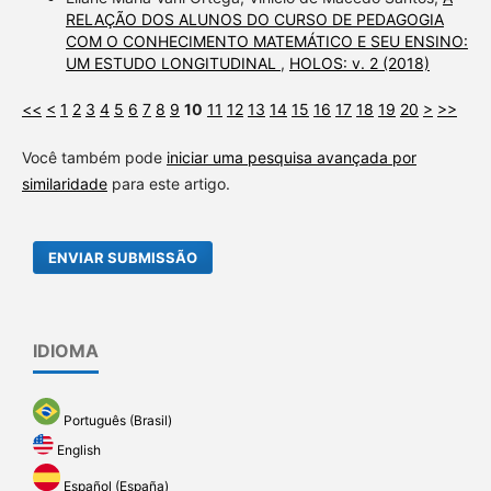
RELAÇÃO DOS ALUNOS DO CURSO DE PEDAGOGIA
COM O CONHECIMENTO MATEMÁTICO E SEU ENSINO:
UM ESTUDO LONGITUDINAL
,
HOLOS: v. 2 (2018)
<<
<
1
2
3
4
5
6
7
8
9
10
11
12
13
14
15
16
17
18
19
20
>
>>
Você também pode
iniciar uma pesquisa avançada por
similaridade
para este artigo.
ENVIAR SUBMISSÃO
IDIOMA
Português (Brasil)
English
Español (España)