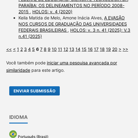
PARAÍBA: OS DELINEAMENTOS NO PERÍODO 2008-
2015
,
HOLOS: v. 4 (2020)
Keila Matida de Melo, Amone Inácia Alves,
A EVASÃO
NOS CURSOS DE GRADUAÇÃO DAS UNIVERSIDADES
FEDERAIS BRASILEIRAS
,
HOLOS: v. 3 n. 41 (2025): V.3
n.41 (2025)
<<
<
1
2
3
4
5
6
7
8
9
10
11
12
13
14
15
16
17
18
19
20
>
>>
Você também pode
iniciar uma pesquisa avançada por
similaridade
para este artigo.
ENVIAR SUBMISSÃO
IDIOMA
Português (Brasil)