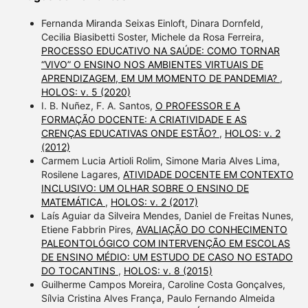
Fernanda Miranda Seixas Einloft, Dinara Dornfeld,
Cecilia Biasibetti Soster, Michele da Rosa Ferreira,
PROCESSO EDUCATIVO NA SAÚDE: COMO TORNAR
“VIVO” O ENSINO NOS AMBIENTES VIRTUAIS DE
APRENDIZAGEM, EM UM MOMENTO DE PANDEMIA?
,
HOLOS: v. 5 (2020)
I. B. Nuñez, F. A. Santos,
O PROFESSOR E A
FORMAÇÃO DOCENTE: A CRIATIVIDADE E AS
CRENÇAS EDUCATIVAS ONDE ESTÃO?
,
HOLOS: v. 2
(2012)
Carmem Lucia Artioli Rolim, Simone Maria Alves Lima,
Rosilene Lagares,
ATIVIDADE DOCENTE EM CONTEXTO
INCLUSIVO: UM OLHAR SOBRE O ENSINO DE
MATEMÁTICA
,
HOLOS: v. 2 (2017)
Laís Aguiar da Silveira Mendes, Daniel de Freitas Nunes,
Etiene Fabbrin Pires,
AVALIAÇÃO DO CONHECIMENTO
PALEONTOLÓGICO COM INTERVENÇÃO EM ESCOLAS
DE ENSINO MÉDIO: UM ESTUDO DE CASO NO ESTADO
DO TOCANTINS
,
HOLOS: v. 8 (2015)
Guilherme Campos Moreira, Caroline Costa Gonçalves,
Sílvia Cristina Alves França, Paulo Fernando Almeida