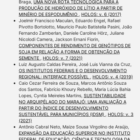
Braga,
UMA NOVA ROTA TECNOLÓGICA PARA A
PRODUÇÃO DE HIDRÓXIDO DE LÍTIO A PARTIR DE
MINÉRIO DE ESPODUMÊNIO
,
HOLOS: v. 6 (2017)
Joelmir Francisco Maculan, Eduardo Engel, Rafael
Pivotto Bortolotto, Mauricio Paulo Batistella Pasini, João
Fernando Zamberlan, Daniele Caroline Hörz, Juliane
Nicolodi Camera, Jackson Ernani Fiorin,
COMPONENTES DE RENDIMENTO DE GENÓTIPOS DE
SOJA EM RELAÇÃO A FORMA DE OBTENÇÃO DA
SEMENTE
,
HOLOS: v. 7 (2021)
Luiz Augusto Caldas Pereira, José Luis Vianna da Cruz,
OS INSTITUTOS FEDERAIS E O DESENVOLVIMENTO
REGIONAL: INTERFACE POSSÍVEL
,
HOLOS: v. 4 (2019)
Caio Cezar Ferreira de Souza, Marcos Antônio Souza
dos Santos, Fabrício Khoury Rebello, Maria Lúcia Bahia
Lopes, Cyntia Meireles Martins,
SUSTENTABILIDADE
NO ARQUIPÉLAGO DO MARAJÓ: UMA AVALIAÇÃO A
PARTIR DO ÍNDICE DE DESENVOLVIMENTO
SUSTENTÁVEL PARA MUNICÍPIOS (IDSM)
,
HOLOS: v. 3
(2021)
Antônio Cabral Neto, Maize Sousa Virgolino de Araújo,
EXPANSÃO DA EDUCAÇÃO SUPERIOR NO INSTITUTO
FEDERAL DE EDUCAÇÃO, CIÊNCIA E TECNOLOGIA DA