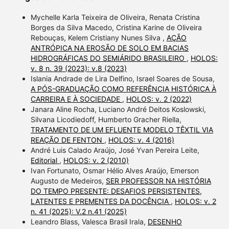
Mychelle Karla Teixeira de Oliveira, Renata Cristina
Borges da Silva Macedo, Cristina Karine de Oliveira
Rebouças, Kelem Cristiany Nunes Silva ,
AÇÃO
ANTRÓPICA NA EROSÃO DE SOLO EM BACIAS
HIDROGRÁFICAS DO SEMIÁRIDO BRASILEIRO
,
HOLOS:
v. 8 n. 39 (2023): v.8 (2023)
Islania Andrade de Lira Delfino, Israel Soares de Sousa,
A PÓS-GRADUAÇÃO COMO REFERÊNCIA HISTÓRICA À
CARREIRA E À SOCIEDADE
,
HOLOS: v. 2 (2022)
Janara Aline Rocha, Luciano André Deitos Koslowski,
Silvana Licodiedoff, Humberto Gracher Riella,
TRATAMENTO DE UM EFLUENTE MODELO TÊXTIL VIA
REAÇÃO DE FENTON
,
HOLOS: v. 4 (2016)
André Luis Calado Araújo, José Yvan Pereira Leite,
Editorial
,
HOLOS: v. 2 (2010)
Ivan Fortunato, Osmar Hélio Alves Araújo, Emerson
Augusto de Medeiros,
SER PROFESSOR NA HISTÓRIA
DO TEMPO PRESENTE: DESAFIOS PERSISTENTES,
LATENTES E PREMENTES DA DOCÊNCIA
,
HOLOS: v. 2
n. 41 (2025): V.2 n.41 (2025)
Leandro Blass, Valesca Brasil Irala,
DESENHO