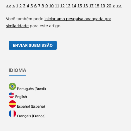
<<
<
1
2
3
4
5
6
7
8
9
10
11
12
13
14
15
16
17
18
19
20
>
>>
Você também pode
iniciar uma pesquisa avançada por
similaridade
para este artigo.
ENVIAR SUBMISSÃO
IDIOMA
Português (Brasil)
English
Español (España)
Français (France)