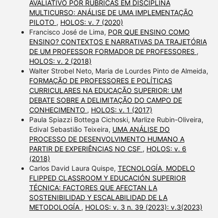
AVALIATIVO POR RUBRICAS EM DISCIPLINA
MULTICURSO: ANÁLISE DE UMA IMPLEMENTAÇÃO
PILOTO
,
HOLOS: v. 7 (2020)
Francisco José de Lima,
POR QUE ENSINO COMO
ENSINO? CONTEXTOS E NARRATIVAS DA TRAJETÓRIA
DE UM PROFESSOR FORMADOR DE PROFESSORES
,
HOLOS: v. 2 (2018)
Walter Strobel Neto, Maria de Lourdes Pinto de Almeida,
FORMAÇÃO DE PROFESSORES E POLÍTICAS
CURRICULARES NA EDUCAÇÃO SUPERIOR: UM
DEBATE SOBRE A DELIMITAÇÃO DO CAMPO DE
CONHECIMENTO
,
HOLOS: v. 1 (2017)
Paula Spiazzi Bottega Cichoski, Marlize Rubin-Oliveira,
Edival Sebastião Teixeira,
UMA ANÁLISE DO
PROCESSO DE DESENVOLVIMENTO HUMANO A
PARTIR DE EXPERIÊNCIAS NO CSF
,
HOLOS: v. 6
(2018)
Carlos David Laura Quispe,
TECNOLOGÍA, MODELO
FLIPPED CLASSROOM Y EDUCACIÓN SUPERIOR
TÉCNICA: FACTORES QUE AFECTAN LA
SOSTENIBILIDAD Y ESCALABILIDAD DE LA
METODOLOGÍA
,
HOLOS: v. 3 n. 39 (2023): v.3(2023)