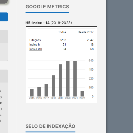
GOOGLE METRICS
H5-index
–
14
(2018-2023)
).
S
:
O
.
1
SELO DE INDEXAÇÃO