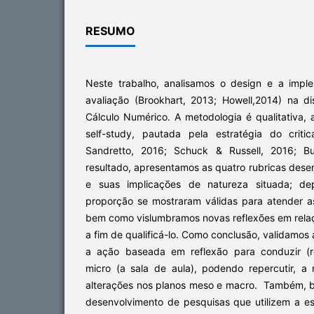
RESUMO
Neste trabalho, analisamos o design e a impl
avaliação (Brookhart, 2013; Howell,2014) na d
Cálculo Numérico. A metodologia é qualitativa, 
self-study, pautada pela estratégia do critic
Sandretto, 2016; Schuck & Russell, 2016; Bu
resultado, apresentamos as quatro rubricas des
e suas implicações de natureza situada; de
proporção se mostraram válidas para atender 
bem como vislumbramos novas reflexões em relaç
a fim de qualificá-lo. Como conclusão, validamos
a ação baseada em reflexão para conduzir (r
micro (a sala de aula), podendo repercutir, 
alterações nos planos meso e macro. Também, b
desenvolvimento de pesquisas que utilizem a estr