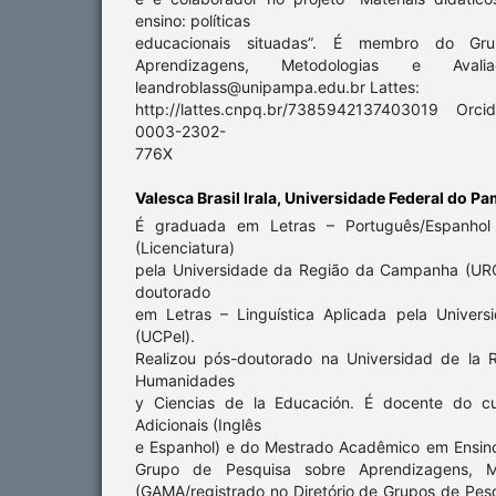
ensino: políticas
educacionais situadas”. É membro do Gr
Aprendizagens, Metodologias e Avali
leandroblass@unipampa.edu.br Lattes:
http://lattes.cnpq.br/7385942137403019 Orcid
0003-2302-
776X
Valesca Brasil Irala,
Universidade Federal do P
É graduada em Letras – Português/Espanhol e
(Licenciatura)
pela Universidade da Região da Campanha (UR
doutorado
em Letras – Linguística Aplicada pela Univers
(UCPel).
Realizou pós-doutorado na Universidad de la 
Humanidades
y Ciencias de la Educación. É docente do cu
Adicionais (Inglês
e Espanhol) e do Mestrado Acadêmico em Ensin
Grupo de Pesquisa sobre Aprendizagens, Me
(GAMA/registrado no Diretório de Grupos de Pe