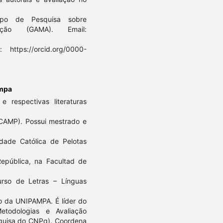
upo de Pesquisa sobre
ação (GAMA). Email:
: https://orcid.org/0000-
ampa
 respectivas literaturas
CAMP). Possui mestrado e
idade Católica de Pelotas
República, na Facultad de
rso de Letras – Línguas
o da UNIPAMPA. É líder do
todologias e Avaliação
squisa do CNPq). Coordena