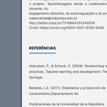
o projeto: “Aprendizagens ativas e colaborati
docente, do
engajamento discente, da autorregulação e do pro
valescairala@unipampa.e
http://lattes.cnpq.br/7316864301240506
Orcid: https://orcid.org/0000-0001-6190-8440
REFERÊNCIAS
Aubusson, P., & Schuck, S. (2008). Researching a
practices. Teacher learning and development: The
Springer.
Behares, L.E. (2011). Enseñanza y producción de
conocimiento.Departamento de
Publicaciones de la Universidad de la República.