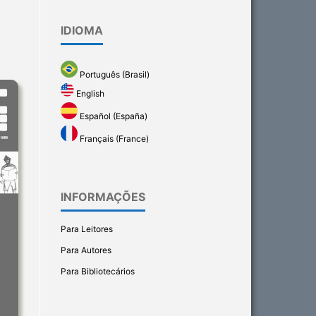
IDIOMA
Português (Brasil)
English
Español (España)
Français (France)
INFORMAÇÕES
Para Leitores
Para Autores
Para Bibliotecários