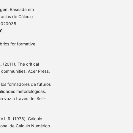
dizagem Baseada em
aulas de Cálculo
 e020035.
60
.
brics for formative
L. (2011). The critical
l communities. Acer Press.
e los formadores de futuros
dalidades metodológicas.
 voz a través del Self-
 V.L.R. (1978). Cálculo
ional de Cálculo Numérico.