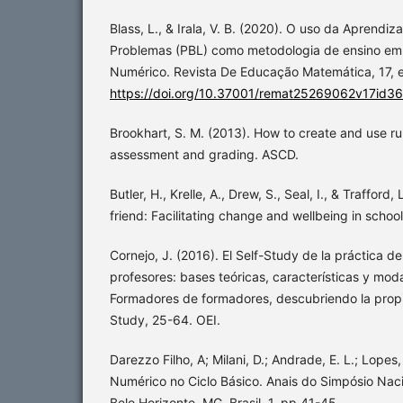
Blass, L., & Irala, V. B. (2020). O uso da Apren
Problemas (PBL) como metodologia de ensino em 
Numérico. Revista De Educação Matemática, 17,
https://doi.org/10.37001/remat25269062v17id3
Brookhart, S. M. (2013). How to create and use ru
assessment and grading. ASCD.
Butler, H., Krelle, A., Drew, S., Seal, I., & Trafford, 
friend: Facilitating change and wellbeing in schoo
Cornejo, J. (2016). El Self-Study de la práctica d
profesores: bases teóricas, características y mo
Formadores de formadores, descubriendo la propia
Study, 25-64. OEI.
Darezzo Filho, A; Milani, D.; Andrade, E. L.; Lopes,
Numérico no Ciclo Básico. Anais do Simpósio Nac
Belo Horizonte, MG, Brasil, 1. pp.41-45.