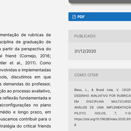
PDF
ementação de rubricas de
PUBLICADO
isciplina de graduação de
a partir da perspectiva do
31/12/2020
al friend (Cornejo, 2016;
tler et al., 2011). Como
envolvidas e implementadas
COMO CITAR
pois, discutimos em que
as demandas do professor,
Blass, L., & Brasil Irala, V. (2020
ão ao processo avaliativo,
DESENHO AVALIATIVO POR RUBRICA
 a reflexão fundamentada e
EM DISCIPLINA MULTICURSO
e)configurações no plano
ANÁLISE DE UMA IMPLEMENTAÇÃ
a médio e longo prazo, em
PILOTO.
HOLOS
,
7
, 1–24
uscamos contribuir para o
https://doi.org/10.15628/holos.2020.95
8
atégia do critical friends