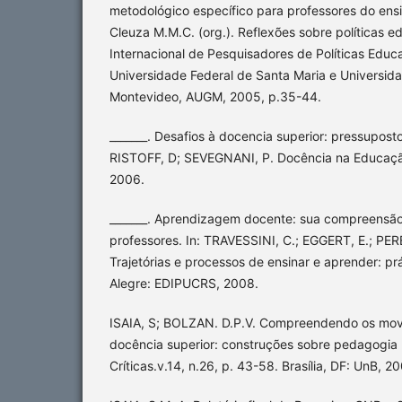
metodológico específico para professores do ensi
Cleuza M.M.C. (org.). Reflexões sobre políticas ed
Internacional de Pesquisadores de Políticas Educa
Universidade Federal de Santa Maria e Universida
Montevideo, AUGM, 2005, p.35-44.
_______. Desafios à docencia superior: pressuposto
RISTOFF, D; SEVEGNANI, P. Docência na Educação 
2006.
_______. Aprendizagem docente: sua compreensão 
professores. In: TRAVESSINI, C.; EGGERT, E.; PERE
Trajetórias e processos de ensinar e aprender: prá
Alegre: EDIPUCRS, 2008.
ISAIA, S; BOLZAN. D.P.V. Compreendendo os mov
docência superior: construções sobre pedagogia un
Críticas.v.14, n.26, p. 43-58. Brasília, DF: UnB, 2