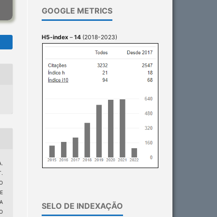
GOOGLE METRICS
H5-index
–
14
(2018-2023)
A.
T.
O
E
A
SELO DE INDEXAÇÃO
O