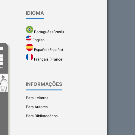
IDIOMA
Português (Brasil)
English
Español (España)
Français (France)
INFORMAÇÕES
Para Leitores
Para Autores
Para Bibliotecários