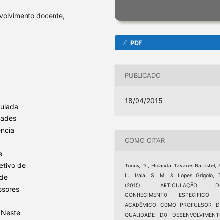
volvimento docente,
PDF
PUBLICADO
18/04/2015
tulada
dades
ência
COMO CITAR
e
e
etivo de
Tonus, D., Holanda Tavares Battistel, 
L., Isaia, S. M., & Lopes Grigolo, 
 de
(2015). ARTICULAÇÃO D
ssores
CONHECIMENTO ESPECÍFICO 
ACADÊMICO COMO PROPULSOR D
. Neste
QUALIDADE DO DESENVOLVIMENT