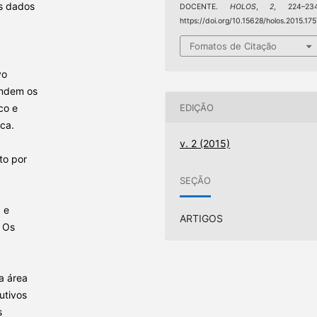
os dados
DOCENTE.
HOLOS
,
2
, 224–234
https://doi.org/10.15628/holos.2015.17
Fomatos de Citação
vo
endem os
EDIÇÃO
co e
ica.
v. 2 (2015)
to por
SEÇÃO
 e
ARTIGOS
. Os
a área
utivos
s