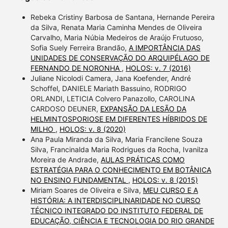
Rebeka Cristiny Barbosa de Santana, Hernande Pereira
da Silva, Renata Maria Caminha Mendes de Oliveira
Carvalho, Maria Núbia Medeiros de Araújo Frutuoso,
Sofia Suely Ferreira Brandão,
A IMPORTÂNCIA DAS
UNIDADES DE CONSERVAÇÃO DO ARQUIPÉLAGO DE
FERNANDO DE NORONHA
,
HOLOS: v. 7 (2016)
Juliane Nicolodi Camera, Jana Koefender, André
Schoffel, DANIELE Mariath Bassuino, RODRIGO
ORLANDI, LETICIA Colvero Panazollo, CAROLINA
CARDOSO DEUNER,
EXPANSÃO DA LESÃO DA
HELMINTOSPORIOSE EM DIFERENTES HÍBRIDOS DE
MILHO
,
HOLOS: v. 8 (2020)
Ana Paula Miranda da Silva, Maria Francilene Souza
Silva, Francinalda Maria Rodrigues da Rocha, Ivanilza
Moreira de Andrade,
AULAS PRÁTICAS COMO
ESTRATÉGIA PARA O CONHECIMENTO EM BOTÂNICA
NO ENSINO FUNDAMENTAL
,
HOLOS: v. 8 (2015)
Miriam Soares de Oliveira e Silva,
MEU CURSO E A
HISTÓRIA: A INTERDISCIPLINARIDADE NO CURSO
TÉCNICO INTEGRADO DO INSTITUTO FEDERAL DE
EDUCAÇÃO, CIÊNCIA E TECNOLOGIA DO RIO GRANDE