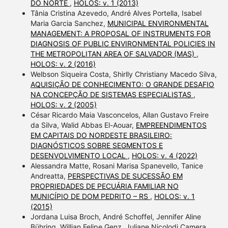
DO NORTE
,
HOLOS: v. 1 (2013)
Tânia Cristina Azevedo, André Alves Portella, Isabel
Maria Garcia Sanchez,
MUNICIPAL ENVIRONMENTAL
MANAGEMENT: A PROPOSAL OF INSTRUMENTS FOR
DIAGNOSIS OF PUBLIC ENVIRONMENTAL POLICIES IN
THE METROPOLITAN AREA OF SALVADOR (MAS)
,
HOLOS: v. 2 (2016)
Welbson Siqueira Costa, Shirlly Christiany Macedo Silva,
AQUISIÇÃO DE CONHECIMENTO: O GRANDE DESAFIO
NA CONCEPÇÃO DE SISTEMAS ESPECIALISTAS
,
HOLOS: v. 2 (2005)
César Ricardo Maia Vasconcelos, Allan Gustavo Freire
da Silva, Walid Abbas El-Aouar,
EMPREENDIMENTOS
EM CAPITAIS DO NORDESTE BRASILEIRO:
DIAGNÓSTICOS SOBRE SEGMENTOS E
DESENVOLVIMENTO LOCAL
,
HOLOS: v. 4 (2022)
Alessandra Matte, Rosani Marisa Spanevello, Tanice
Andreatta,
PERSPECTIVAS DE SUCESSÃO EM
PROPRIEDADES DE PECUÁRIA FAMILIAR NO
MUNICÍPIO DE DOM PEDRITO – RS
,
HOLOS: v. 1
(2015)
Jordana Luisa Broch, André Schoffel, Jennifer Aline
Bühring, Willian Felipe Genz, Juliane Nicolodi Camera,