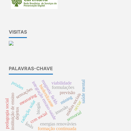
VISITAS
PALAVRAS-CHAVE
magnetic fields
saúde mental
prisões
integração ensino-saúde
viabilidade
biofertilizante
formulações
sensações
previsão
mídias sociais
measuring
instituição de ensino
mining
pedagogia social
radiação solar
néctar
biogás
imersão
dejetos
sensorial
crm social
Ímãs
energias renovávies
formação continuada