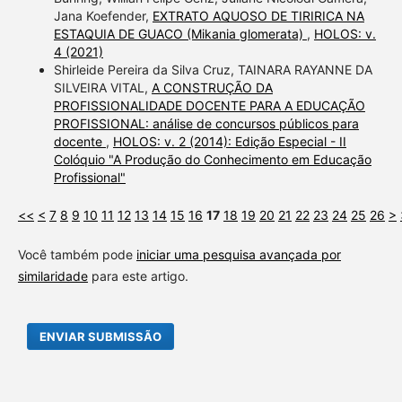
Jana Koefender,
EXTRATO AQUOSO DE TIRIRICA NA
ESTAQUIA DE GUACO (Mikania glomerata)
,
HOLOS: v.
4 (2021)
Shirleide Pereira da Silva Cruz, TAINARA RAYANNE DA
SILVEIRA VITAL,
A CONSTRUÇÃO DA
PROFISSIONALIDADE DOCENTE PARA A EDUCAÇÃO
PROFISSIONAL: análise de concursos públicos para
docente
,
HOLOS: v. 2 (2014): Edição Especial - II
Colóquio "A Produção do Conhecimento em Educação
Profissional"
<<
<
7
8
9
10
11
12
13
14
15
16
17
18
19
20
21
22
23
24
25
26
>
Você também pode
iniciar uma pesquisa avançada por
similaridade
para este artigo.
ENVIAR SUBMISSÃO