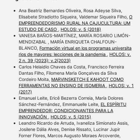
Ana Beatriz Bernardes Oliveira, Rosa Adeyse Silva,
Elisabete Stradiotto Siqueira, Valdemar Siqueira Filho,
O
EMPREENDEDORISMO RURAL NA CAJUCULTURA: UM
ESTUDO DE CASO
,
HOLOS: v. 5 (2018)
VANESA BAÑOS-MARTÍNEZ, MARÍA ROSARIO LIMÓN-
MENDIZABAL , MARÍA ENRIQUETA CHALFOUN-
BLANCO,
Formación virtual en los programas universita
rios de mayores: lecciones de la pandemia
,
HOLOS: v.
2 n. 39 (2023): v.2(2023)
Carlos Helaidio Chaves da Costa, Francisco Ferreira
Dantas Filho, Filomena Maria Gonçalves da Silva
Cordeiro Moita,
MARVINSKETCH E KAHOOT COMO
FERRAMENTAS NO ENSINO DE ISOMERIA
,
HOLOS: v. 1
(2017)
Emanuel Leite, Ericê Bezerra Correia, María Dolores
Sánchez-Fernández, Emmanuelle Leite,
EL ESPÍRITU
EMPRENDEDOR: CONDICIONANTES PARA LA
INNOVACIÓN
,
HOLOS: v. 5 (2015)
Leandro Ricardo de Arruda, Ivaneliza Simionato Assis,
Josilene Dália Alves, Denise Rissato, Lucinar Jupir
Forner Flores, Marcos Augusto Moraes Arcoverde,