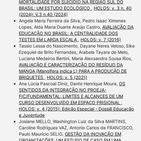
MORTALIDADE POR SUICÍDIO NA REGIÃO SUL DO
BRASIL: UM ESTUDO ECOLÓGICO
,
HOLOS: v. 3 n. 40
(2024): V.3 n.40 (2024)
Angela Maria Ferreira da Silva, Pedro Isaac Ximenes
Lopes, Alda Maria Duarte Araújo Castro,
AVALIAÇÃO DA
EDUCAÇÃO NO BRASIL: A CENTRALIDADE DOS
TESTES EM LARGA ESCALA
,
HOLOS: v. 7 (2016)
Tassio Lessa do Nascimento, Dayane Neres Veloso, Eike
Ezequiel de Brito Fernandes, Arabela Tayara de Melo,
Luciana Medeiros Bertini, Maria Alexsandra Sousa Rios,
AVALIAÇÃO E CARACTERIZAÇÃO DO RESÍDUO DA
MANGA (Mangifera indica L) PARA A PRODUÇÃO DE
BRIQUETES
,
HOLOS: v. 5 (2021)
Ana Lúcia Pascoal Diniz, Dante Henrique Moura,
OS
SENTIDOS DA INTEGRAÇÃO NO PROEJA-
FIC/FUNDAMENTAL: LIMITES E ALCANCES DE UM
CURSO DESENVOLVIDO EM ESPAÇO PRISIONAL
,
HOLOS: v. 4 (2015): Edição Especial - Dossiê Educação
e Juventude
Josiane MELLO, Washington Luiz da Silva MARTINS,
Caroline Rodrigues VAZ, Antonio Carlos de FRANCISCO,
Paulo Maurício SELIG,
GESTÃO DA INOVAÇÃO EM
ORGANIZAÇÕES: UM ESTUDO DE CASO EM UMA