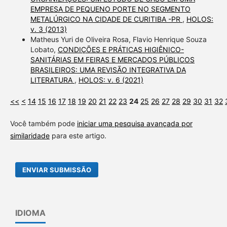
EMPRESA DE PEQUENO PORTE NO SEGMENTO
METALÚRGICO NA CIDADE DE CURITIBA -PR
,
HOLOS:
v. 3 (2013)
Matheus Yuri de Oliveira Rosa, Flavio Henrique Souza
Lobato,
CONDIÇÕES E PRÁTICAS HIGIÊNICO-
SANITÁRIAS EM FEIRAS E MERCADOS PÚBLICOS
BRASILEIROS: UMA REVISÃO INTEGRATIVA DA
LITERATURA
,
HOLOS: v. 6 (2021)
<<
<
14
15
16
17
18
19
20
21
22
23
24
25
26
27
28
29
30
31
32
Você também pode
iniciar uma pesquisa avançada por
similaridade
para este artigo.
ENVIAR SUBMISSÃO
IDIOMA