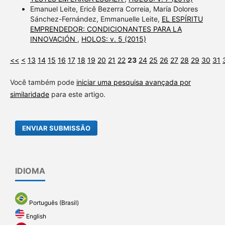
Emanuel Leite, Ericê Bezerra Correia, María Dolores
Sánchez-Fernández, Emmanuelle Leite,
EL ESPÍRITU
EMPRENDEDOR: CONDICIONANTES PARA LA
INNOVACIÓN
,
HOLOS: v. 5 (2015)
<<
<
13
14
15
16
17
18
19
20
21
22
23
24
25
26
27
28
29
30
31
Você também pode
iniciar uma pesquisa avançada por
similaridade
para este artigo.
ENVIAR SUBMISSÃO
IDIOMA
Português (Brasil)
English