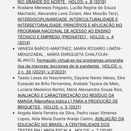
RIO GRANDE DO NORTE
,
HOLOS: v. 8 (2019)
Rosilane Meneses Folgado, Lucília Regina de Souza
Machado, Alexandre Lana Ziviani, Alex Mourão Terzi,
INTERDISCIPLINARIDADE, INTERCULTURALIDADE E
INTERSETORIALIDADE: PRINCÍPIOS E APLICAÇÃO NO
PROGRAMA NACIONAL DE ACESSO AO ENSINO
TÉCNICO E EMPREGO (PRONATEC)
,
HOLOS: v. 4
(2014)
VANESA BAÑOS-MARTÍNEZ, MARÍA ROSARIO LIMÓN-
MENDIZABAL , MARÍA ENRIQUETA CHALFOUN-
BLANCO,
Formación virtual en los programas universita
rios de mayores: lecciones de la pandemia
,
HOLOS: v.
2 n. 39 (2023): v.2(2023)
Tassio Lessa do Nascimento, Dayane Neres Veloso, Eike
Ezequiel de Brito Fernandes, Arabela Tayara de Melo,
Luciana Medeiros Bertini, Maria Alexsandra Sousa Rios,
AVALIAÇÃO E CARACTERIZAÇÃO DO RESÍDUO DA
MANGA (Mangifera indica L) PARA A PRODUÇÃO DE
BRIQUETES
,
HOLOS: v. 5 (2021)
Angela Maria Ferreira da Silva, Pedro Isaac Ximenes
Lopes, Alda Maria Duarte Araújo Castro,
AVALIAÇÃO DA
EDUCAÇÃO NO BRASIL: A CENTRALIDADE DOS
TESTES EM LARGA ESCALA
,
HOLOS: v. 7 (2016)