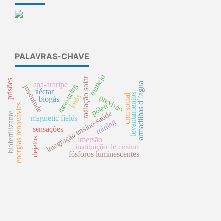
PALAVRAS-CHAVE
manejo
radiação solar
prisões
apa-araripe
armadilhas d´’agua
measuring
juventude
néctar
levantamentos
crm social
Ímãs
previsão
biogás
pólen
energias renovávies
integração ensino-saúde
biofertilizante
magnetic fields
mining
sensações
imersão
dejetos
instituição de ensino
fósforos luminescentes