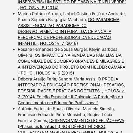
INSERVÍVEIS: UM ESTUDO DE CASO NA “PNEU VERDE”
,
HOLOS: v. 5 (2014)
Marina Patricio Arruda, Izabel Cristina Feijó de Andrade,
Shana Siqueira Bragaglia Machado,
DO PARADIGMA
ASSISTENCIAL AO PARADIGMA DO
DESENVOLVIMENTO INTEGRAL DA CRIANÇA: A
PERCEPÇAO DE PROFESSORAS DA EDUCAÇÃO
INFANTIL
,
HOLOS: v. 7 (2018)
Rosane Fernandes de Sousa Gurgel, Kelvin Barbosa
Oliveira,
OS IMPACTOS NA RENDA DAS FAMÍLIAS DA
COMUNIDADE DE SOMBRAS GRANDES E MILAGRES E
A INTERVENÇÃO DO PROJETO DOM HELDER CÂMARA
- PDHC
,
HOLOS: v. 6 (2015)
Débora Araújo Faria, Sandra Maria Assis,
O PROEJA
INTEGRADO À EDUCAÇÃO PROFISSIONAL: DESAFIOS,
POSSIBILIDADES E PRÁTICAS DOCENTES.
,
HOLOS: v.
2 (2014): Edição Especial - II Colóquio "A Produção do
Conhecimento em Educação Profissional"
Antônio Eudes de Sousa Oliveira, Marcelo Simeão,
Francisco Edinaldo Pinto Mousinho, Regina Lúcia
Ferreira Gomes,
DESENVOLVIMENTO DO FEIJÃO-FAVA
(Phaseulus lunatus L.) SOB DÉFICIT HÍDRICO
CULTIVADO EM AMBIENTE PROTEGIDO
,
HOLOS: v. 1