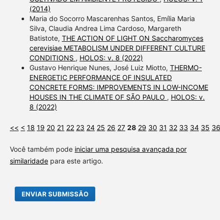
(2014)
Maria do Socorro Mascarenhas Santos, Emília Maria
Silva, Claudia Andrea Lima Cardoso, Margareth
Batistote,
THE ACTION OF LIGHT ON Saccharomyces
cerevisiae METABOLISM UNDER DIFFERENT CULTURE
CONDITIONS
,
HOLOS: v. 8 (2022)
Gustavo Henrique Nunes, José Luiz Miotto,
THERMO-
ENERGETIC PERFORMANCE OF INSULATED
CONCRETE FORMS: IMPROVEMENTS IN LOW-INCOME
HOUSES IN THE CLIMATE OF SÃO PAULO
,
HOLOS: v.
8 (2022)
<<
<
18
19
20
21
22
23
24
25
26
27
28
29
30
31
32
33
34
35
3
Você também pode
iniciar uma pesquisa avançada por
similaridade
para este artigo.
ENVIAR SUBMISSÃO