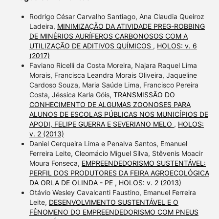
Rodrigo César Carvalho Santiago, Ana Claudia Queiroz
Ladeira,
MINIMIZAÇÃO DA ATIVIDADE PREG-ROBBING
DE MINÉRIOS AURÍFEROS CARBONOSOS COM A
UTILIZAÇÃO DE ADITIVOS QUÍMICOS
,
HOLOS: v. 6
(2017)
Faviano Ricelli da Costa Moreira, Najara Raquel Lima
Morais, Francisca Leandra Morais Oliveira, Jaqueline
Cardoso Souza, Maria Saúde Lima, Francisco Pereira
Costa, Jéssica Karla Góis,
TRANSMISSÃO DO
CONHECIMENTO DE ALGUMAS ZOONOSES PARA
ALUNOS DE ESCOLAS PÚBLICAS NOS MUNICÍPIOS DE
APODI, FELIPE GUERRA E SEVERIANO MELO
,
HOLOS:
v. 2 (2013)
Daniel Cerqueira Lima e Penalva Santos, Emanuel
Ferreira Leite, Cleomácio Miguel Silva, Stêvenis Moacir
Moura Fonseca,
EMPREENDEDORISMO SUSTENTÁVEL:
PERFIL DOS PRODUTORES DA FEIRA AGROECOLÓGICA
DA ORLA DE OLINDA - PE
,
HOLOS: v. 2 (2013)
Otávio Wesley Cavalcanti Faustino, Emanuel Ferreira
Leite,
DESENVOLVIMENTO SUSTENTÁVEL E O
FÊNOMENO DO EMPREENDEDORISMO COM PNEUS