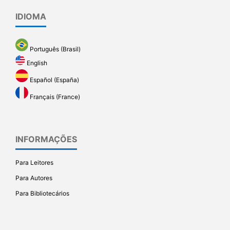
IDIOMA
Português (Brasil)
English
Español (España)
Français (France)
INFORMAÇÕES
Para Leitores
Para Autores
Para Bibliotecários