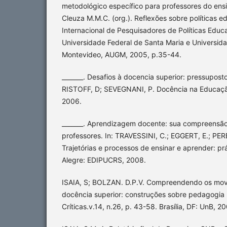
metodológico específico para professores do ensi
Cleuza M.M.C. (org.). Reflexões sobre políticas ed
Internacional de Pesquisadores de Políticas Educa
Universidade Federal de Santa Maria e Universida
Montevideo, AUGM, 2005, p.35-44.
_______. Desafios à docencia superior: pressuposto
RISTOFF, D; SEVEGNANI, P. Docência na Educação 
2006.
_______. Aprendizagem docente: sua compreensão 
professores. In: TRAVESSINI, C.; EGGERT, E.; PERE
Trajetórias e processos de ensinar e aprender: prá
Alegre: EDIPUCRS, 2008.
ISAIA, S; BOLZAN. D.P.V. Compreendendo os mov
docência superior: construções sobre pedagogia un
Críticas.v.14, n.26, p. 43-58. Brasília, DF: UnB, 2