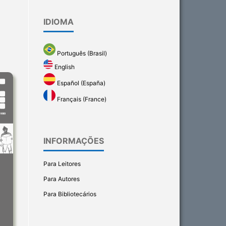
IDIOMA
Português (Brasil)
English
Español (España)
Français (France)
INFORMAÇÕES
Para Leitores
Para Autores
Para Bibliotecários