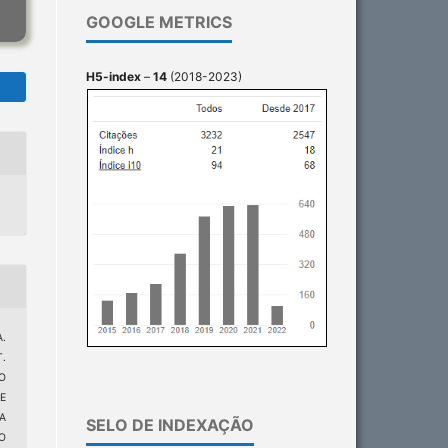
GOOGLE METRICS
H5-index
–
14
(2018-2023)
A.
T.
O
E
A
SELO DE INDEXAÇÃO
O