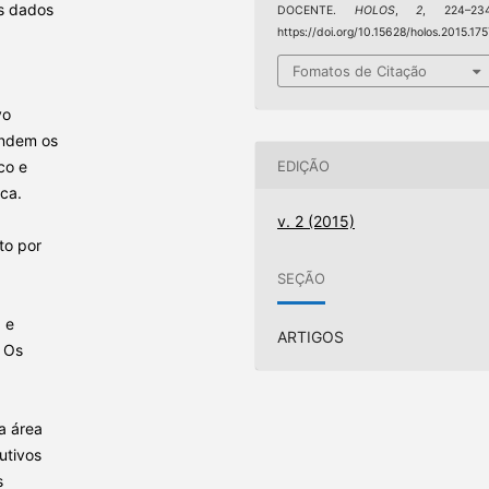
os dados
DOCENTE.
HOLOS
,
2
, 224–234
https://doi.org/10.15628/holos.2015.17
Fomatos de Citação
vo
endem os
EDIÇÃO
co e
ica.
v. 2 (2015)
to por
SEÇÃO
 e
ARTIGOS
. Os
a área
utivos
s