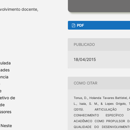
volvimento docente,
PDF
PUBLICADO
18/04/2015
tulada
dades
ência
COMO CITAR
e
e
etivo de
Tonus, D., Holanda Tavares Battistel, 
L., Isaia, S. M., & Lopes Grigolo, 
 de
(2015). ARTICULAÇÃO D
ssores
CONHECIMENTO ESPECÍFICO 
ACADÊMICO COMO PROPULSOR D
. Neste
QUALIDADE DO DESENVOLVIMENT