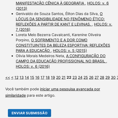
MANIFESTAÇÃO CÊNICA À GEOGRAFIA
,
HOLOS: v. 6
(2013)
Genivaldo de Souza Santos, Éliton Dias da Silva,
O
LÓCUS DA SENSIBILIDADE NO FENÔMENO ÉTICO:
REFLEXÕES A PARTIR DE KANT E LEVINAS.
,
HOLOS: v.
7 (2016)
Loreta Melo Bezerra Cavalcanti, Karenine Oliveira
Porpino,
O SOFRIMENTO E A DOR COMO
CONSTITUINTES DA BELEZA ESPORTIVA: REFLEXÕES
PARA A EDUCAÇÃO
,
HOLOS: v. 5 (2015)
Olivia Morais Medeiros Neta,
A CONFIGURAÇÃO DO
CAMPO DA EDUCAÇÃO PROFISSIONAL NO BRASIL
,
HOLOS: v. 6 (2016)
<<
<
12
13
14
15
16
17
18
19
20
21
22
23
24
25
26
27
28
29
30
Você também pode
iniciar uma pesquisa avançada por
similaridade
para este artigo.
ENVIAR SUBMISSÃO