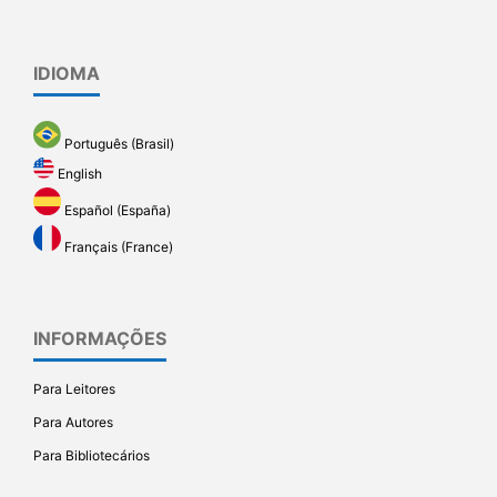
IDIOMA
Português (Brasil)
English
Español (España)
Français (France)
INFORMAÇÕES
Para Leitores
Para Autores
Para Bibliotecários