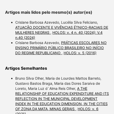
Artigos mais lidos pelo mesmo(s) autor(es)
Crislane Barbosa Azevedo, Lucélia Silva Feliciano,
ATUAÇÃO DOCENTE E VIVÊNCIAS ÉTNICO-RACIAIS DE
MULHERES NEGRAS
,
HOLOS: v. 4 n. 40 (2024): V.4
n.40 (2024)
Crislane Barbosa Azevedo,
PRÁTICAS ESCOLARES NO
ENSINO PRIMÁRIO PÚBLICO BRASILEIRO NO INÍCIO
DO REGIME REPUBLICANO
,
HOLOS: v. 5 (2016)
Artigos Semelhantes
Bruno Silva Olher, Maria de Lourdes Mattos Barreto,
Gustavo Bastos Braga, Maria das Dores Saraiva de
Loreto, Maria Luz d`Alma Reis Olher,
A THE
RELATIONSHIP OF EDUCATION EXPENDITURE AND ITS
REFLECTION IN THE MUNICIPAL DEVELOPMENT
INDEX IN THE EDUCATION DIMENSION, IN THE CITIES
OF ZONA DA MATA, MINAS GERAIS
,
HOLOS: v. 6
(2021)