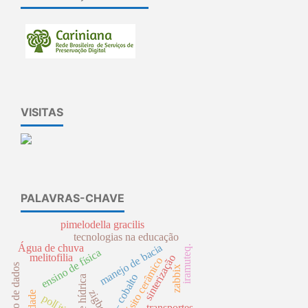
VISITAS
PALAVRAS-CHAVE
pimelodella gracilis
tecnologias na educação
Água de chuva
manejo de bacia
iramuteq.
ensino de física
melitofilia
sinterização
compósito cerâmico
aquisição de dados
zabbix
zigbee
pol[itica
transportes