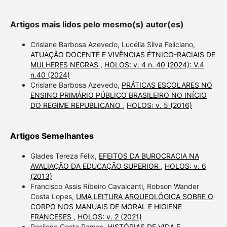
Artigos mais lidos pelo mesmo(s) autor(es)
Crislane Barbosa Azevedo, Lucélia Silva Feliciano,
ATUAÇÃO DOCENTE E VIVÊNCIAS ÉTNICO-RACIAIS DE
MULHERES NEGRAS
,
HOLOS: v. 4 n. 40 (2024): V.4
n.40 (2024)
Crislane Barbosa Azevedo,
PRÁTICAS ESCOLARES NO
ENSINO PRIMÁRIO PÚBLICO BRASILEIRO NO INÍCIO
DO REGIME REPUBLICANO
,
HOLOS: v. 5 (2016)
Artigos Semelhantes
Glades Tereza Félix,
EFEITOS DA BUROCRACIA NA
AVALIAÇÃO DA EDUCAÇÃO SUPERIOR
,
HOLOS: v. 6
(2013)
Francisco Assis Ribeiro Cavalcanti, Robson Wander
Costa Lopes,
UMA LEITURA ARQUEOLÓGICA SOBRE O
CORPO NOS MANUAIS DE MORAL E HIGIENE
FRANCESES
,
HOLOS: v. 2 (2021)
Rosilene Costa Ramos,
HISTÓRIAS DE VIDA E