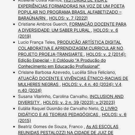
EXPERIÊNCIAS FORMADORAS NA VOZ DE UM POETA
POPULAR NO PROGRAMA BRASIL ALFABETIZADO –
BARAÚNA/RN
,
HOLOS: v. 7 (2022)
Cristiane Ambros Guerch,
FORMAÇÃO DOCENTE PARA
A DIVERSIDADE: UM SABER PLURAL
,
HOLOS: v. 6
(2019)
Lucio França Teles,
PRODUÇÃO ARTÍSTICA DIGITAL
COLABORATIVA E APRENDIZAGEM CURRICULAR NO
PROJETO PROEJA-TRANSIARTE
,
HOLOS: v. 2 (2014):
Edição Especial - II Colóquio "A Produção do
Conhecimento em Educação Profissional"
Crislane Barbosa Azevedo, Lucélia Silva Feliciano,
ATUAÇÃO DOCENTE E VIVÊNCIAS ÉTNICO-RACIAIS DE
MULHERES NEGRAS
,
HOLOS: v. 4 n. 40 (2024): V.4
n.40 (2024)
Susana Vilarinho, Carolina Carvalho,
INCLUSION AND
DIVERSITY
,
HOLOS: v. 2 n. 39 (2023): v.2(2023)
Eulália Raquel Gusmão de Carvalho Neto,
O LIVRO
DIDÁTICO E AS TEORIAS PEDAGÓGICAS
,
HOLOS: v. 6
(2015)
Beatriz Gomes de Souza, Franco ,
As AS ESCOLAS
REUNIDAS PESTALOZZI NA CIDADE DE JUIZ DE