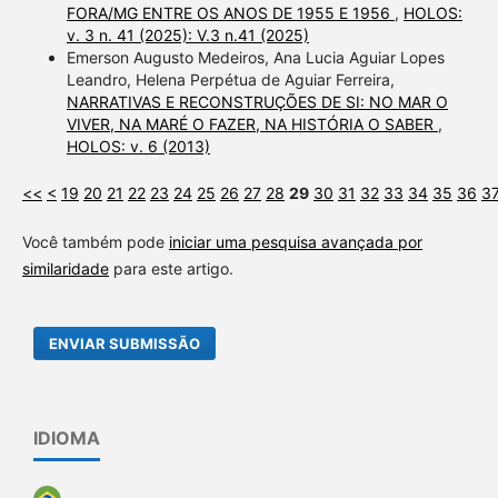
FORA/MG ENTRE OS ANOS DE 1955 E 1956
,
HOLOS:
v. 3 n. 41 (2025): V.3 n.41 (2025)
Emerson Augusto Medeiros, Ana Lucia Aguiar Lopes
Leandro, Helena Perpétua de Aguiar Ferreira,
NARRATIVAS E RECONSTRUÇÕES DE SI: NO MAR O
VIVER, NA MARÉ O FAZER, NA HISTÓRIA O SABER
,
HOLOS: v. 6 (2013)
<<
<
19
20
21
22
23
24
25
26
27
28
29
30
31
32
33
34
35
36
3
Você também pode
iniciar uma pesquisa avançada por
similaridade
para este artigo.
ENVIAR SUBMISSÃO
IDIOMA