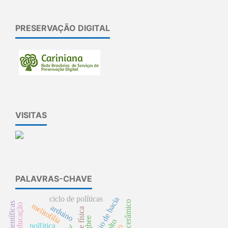
PRESERVAÇÃO DIGITAL
VISITAS
PALAVRAS-CHAVE
ciclo de políticas
manejo de bacia
melitofilia
arduino
zigbee
pol[itica