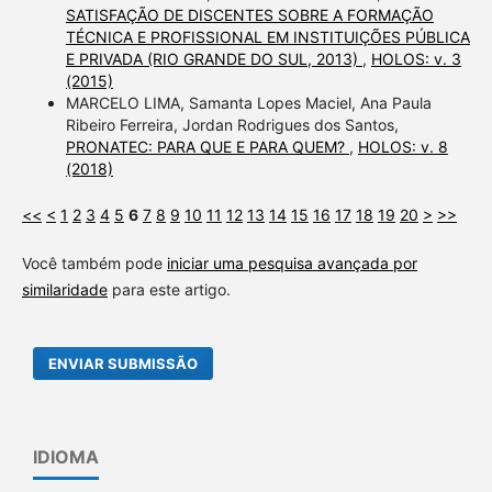
SATISFAÇÃO DE DISCENTES SOBRE A FORMAÇÃO
TÉCNICA E PROFISSIONAL EM INSTITUIÇÕES PÚBLICA
E PRIVADA (RIO GRANDE DO SUL, 2013)
,
HOLOS: v. 3
(2015)
MARCELO LIMA, Samanta Lopes Maciel, Ana Paula
Ribeiro Ferreira, Jordan Rodrigues dos Santos,
PRONATEC: PARA QUE E PARA QUEM?
,
HOLOS: v. 8
(2018)
<<
<
1
2
3
4
5
6
7
8
9
10
11
12
13
14
15
16
17
18
19
20
>
>>
Você também pode
iniciar uma pesquisa avançada por
similaridade
para este artigo.
ENVIAR SUBMISSÃO
IDIOMA