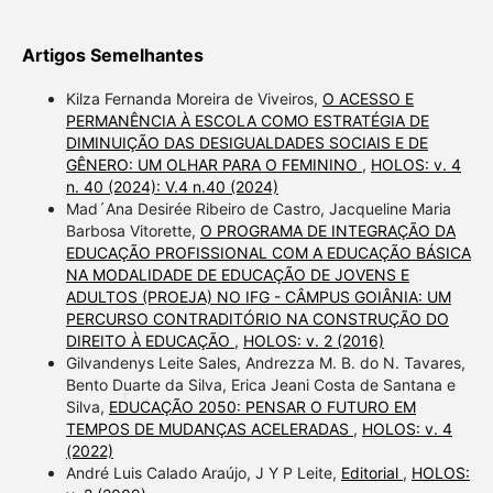
Artigos Semelhantes
Kilza Fernanda Moreira de Viveiros,
O ACESSO E
PERMANÊNCIA À ESCOLA COMO ESTRATÉGIA DE
DIMINUIÇÃO DAS DESIGUALDADES SOCIAIS E DE
GÊNERO: UM OLHAR PARA O FEMININO
,
HOLOS: v. 4
n. 40 (2024): V.4 n.40 (2024)
Mad´Ana Desirée Ribeiro de Castro, Jacqueline Maria
Barbosa Vitorette,
O PROGRAMA DE INTEGRAÇÃO DA
EDUCAÇÃO PROFISSIONAL COM A EDUCAÇÃO BÁSICA
NA MODALIDADE DE EDUCAÇÃO DE JOVENS E
ADULTOS (PROEJA) NO IFG - CÂMPUS GOIÂNIA: UM
PERCURSO CONTRADITÓRIO NA CONSTRUÇÃO DO
DIREITO À EDUCAÇÃO
,
HOLOS: v. 2 (2016)
Gilvandenys Leite Sales, Andrezza M. B. do N. Tavares,
Bento Duarte da Silva, Erica Jeani Costa de Santana e
Silva,
EDUCAÇÃO 2050: PENSAR O FUTURO EM
TEMPOS DE MUDANÇAS ACELERADAS
,
HOLOS: v. 4
(2022)
André Luis Calado Araújo, J Y P Leite,
Editorial
,
HOLOS: