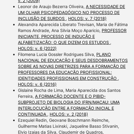
v. 2 (2009)
Leonor de Araujo Bezerra Oliveira,
A NECESSIDADE DE
UM OLHAR PSICOPEDAGÓGICO NO PROCESSO DE
INCLUSÃO DE SURDOS
,
HOLOS: v. 7 (2018)
Alexandra Aparecida Liberato Trevisan, Maria de Fátima
Ramos Andrade, Ana Silvia Moço Aparicio,
PROFESSOR
INICIANTE, PROCESSO DE INDUÇÃO E
ALFABETIZAÇÃO: O QUE DIZEM OS ESTUDOS
,
HOLOS: v. 6 (2022)
Filomena Lucia Gossler Rodrigues Silva,
PLANO
NACIONAL DE EDUCAÇÃO E SEUS DESDOBRAMENTOS
SOBRE AS NOVAS DIRETRIZES PARA A FORMAÇÃO DE
PROFESSORES DA EDUCAÇÃO PROFISSIONAL:
IDENTIDADES PROFISSIONAIS EM CONSTRUÇÃO
,
HOLOS: v. 6 (2016)
Gislaine Rocha de Lima, Maria Aparecida dos Santos
Ferreira,
A FORMAÇÃO DOCENTE E O PIBID-
SUBPROJETO DE BIOLOGIA DO IFRN/MACAU: UMA
INTERLOCUÇÃO ENTRE A FORMAÇÃO INICIAL E
CONTINUADA
,
HOLOS: v. 2 (2018)
Ezequiel Redin, Geovane Boschmann Reimche,
Guilherme Matias Lixinski, Jaqueline Basso Stivanin,
Elvio Izaias da Silva, Claudemir de Quadros,