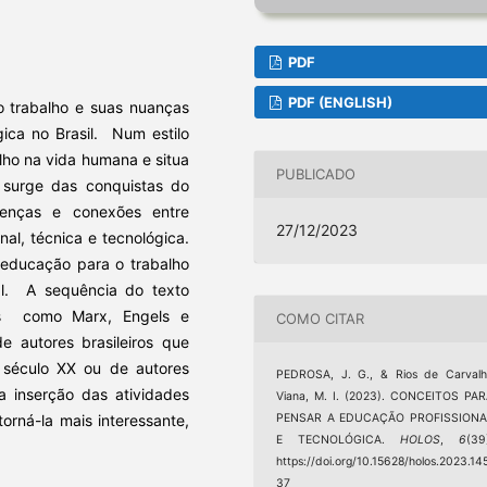
PDF
PDF (ENGLISH)
 trabalho e suas nuanças
gica no Brasil. Num estilo
alho na vida humana e situa
PUBLICADO
surge das conquistas do
ferenças e conexões entre
27/12/2023
al, técnica e tecnológica.
a educação para o trabalho
al. A sequência do texto
os como Marx, Engels e
COMO CITAR
 autores brasileiros que
 século XX ou de autores
PEDROSA, J. G., & Rios de Carval
a inserção das atividades
Viana, M. I. (2023). CONCEITOS PA
PENSAR A EDUCAÇÃO PROFISSIONA
orná-la mais interessante,
E TECNOLÓGICA.
HOLOS
,
6
(39
https://doi.org/10.15628/holos.2023.14
37