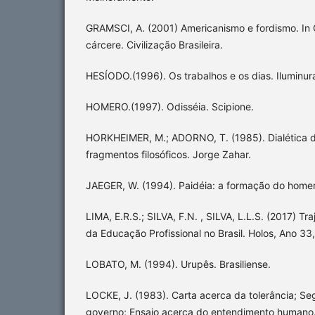
GRAMSCI, A. (2001) Americanismo e fordismo. In
cárcere. Civilização Brasileira.
HESÍODO.(1996). Os trabalhos e os dias. Iluminur
HOMERO.(1997). Odisséia. Scipione.
HORKHEIMER, M.; ADORNO, T. (1985). Dialética d
fragmentos filosóficos. Jorge Zahar.
JAEGER, W. (1994). Paidéia: a formação do homem
LIMA, E.R.S.; SILVA, F.N. , SILVA, L.L.S. (2017) Tr
da Educação Profissional no Brasil. Holos, Ano 33,
LOBATO, M. (1994). Urupês. Brasiliense.
LOCKE, J. (1983). Carta acerca da tolerância; Se
governo; Ensaio acerca do entendimento humano. (3