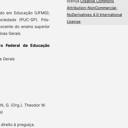
licença
Creative Commons
Attribution-NonCommercial-
rado em Educação (UFMG);
NoDerivatives 4.0 International
Sociedade (PUC-SP). Pós-
License
.
cente do ensino superior
inas Gerais
ro Federal de Educação
s Gerais
, G. (Org.). Theodor W.
s)
direito à preguiça.