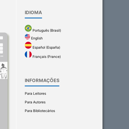
IDIOMA
Português (Brasil)
English
Español (España)
Français (France)
INFORMAÇÕES
Para Leitores
Para Autores
Para Bibliotecários