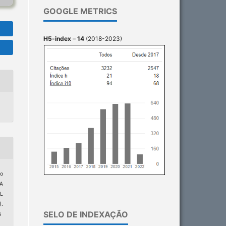
GOOGLE METRICS
H5-index
–
14
(2018-2023)
ho
RA
L
).
SELO DE INDEXAÇÃO
5